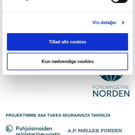
Tilaa uutiskirje
Seuraa meitä Facebookissa
Vis detaljer
Seuraa meitä Instagramissa
Tillad alle cookies
YHTEYSTIEDOT
Foreningerne Nordens Forbund
Kun nødvendige cookies
Vandkunsten 12
1467
København K
kontakt@nordeniskolen.org
PROJEKTIMME SAA TUKEA SEURAAVILTA TAHOILTA