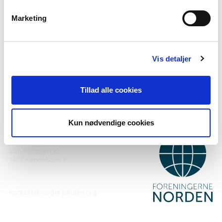
Marketing
Haluatko lisätietoa Norden i skolanista?
Tilaa uutiskirje
Vis detaljer
Seuraa meitä Facebookissa
Seuraa meitä Instagramissa
Tillad alle cookies
Kun nødvendige cookies
YHTEYSTIEDOT
Foreningerne Nordens Forbund
Vandkunsten 12
1467
København K
kontakt@nordeniskolen.org