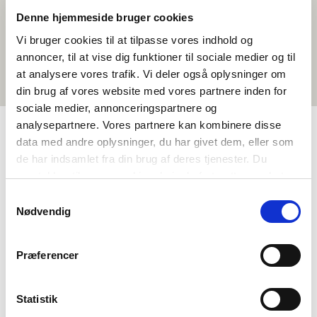
Denne hjemmeside bruger cookies
Vi bruger cookies til at tilpasse vores indhold og
annoncer, til at vise dig funktioner til sociale medier og til
at analysere vores trafik. Vi deler også oplysninger om
din brug af vores website med vores partnere inden for
sociale medier, annonceringspartnere og
analysepartnere. Vores partnere kan kombinere disse
data med andre oplysninger, du har givet dem, eller som
TAGS
de har indsamlet fra din brug af deres tjenester. Du
samtykker til vores cookies, hvis du fortsætter med at
Kielenopetus
Lyhytelokuva
anvende vores hjemmeside.
Samtykkevalg
Kielenymmärrys - puhe (DA, NO, SV)
Ruotsi
Nødvendig
<1 oppitunti
Præferencer
Statistik