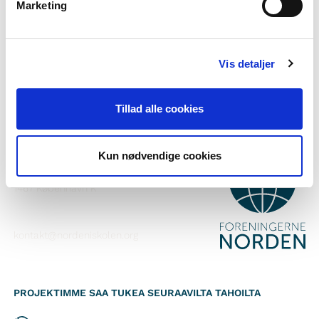
Marketing
Tilaa uutiskirje
Seuraa meitä Facebookissa
Vis detaljer
Seuraa meitä Instagramissa
Tillad alle cookies
YHTEYSTIEDOT
Kun nødvendige cookies
Foreningerne Nordens Forbund
Vandkunsten 12
1467
København K
kontakt@nordeniskolen.org
PROJEKTIMME SAA TUKEA SEURAAVILTA TAHOILTA