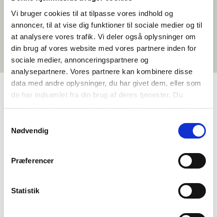
Vi bruger cookies til at tilpasse vores indhold og
annoncer, til at vise dig funktioner til sociale medier og til
at analysere vores trafik. Vi deler også oplysninger om
din brug af vores website med vores partnere inden for
sociale medier, annonceringspartnere og
analysepartnere. Vores partnere kan kombinere disse
data med andre oplysninger, du har givet dem, eller som
de har indsamlet fra din brug af deres tjenester. Du
TAGS
samtykker til vores cookies, hvis du fortsætter med at
anvende vores hjemmeside.
Samtykkevalg
Kielenopetus
Lyhytelokuva
Ruotsi
<1 oppitunti
Nødvendig
Præferencer
Statistik
Haluatko lisätietoa Norden i skolanista?