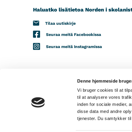
Haluatko lisätietoa Norden i skolanis
Tilaa uutiskirje
Seuraa meitä Facebookissa
Seuraa meitä Instagramissa
Denne hjemmeside bruger
PROJEKTIMME SAA TUKEA SEURAAVILTA 
Vi bruger cookies til at til
til at analysere vores tra
inden for sociale medier,
disse data med andre oplys
tjenester. Du samtykker t