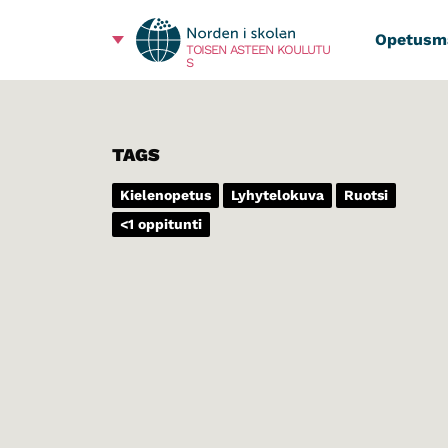
Opetusma
TOISEN ASTEEN KOULUTU
S
TAGS
Kielenopetus
Lyhytelokuva
Ruotsi
<1 oppitunti