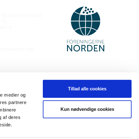
DOT
e Nordens Forbund
 12
avn K
deniskolen.org
Tillad alle cookies
ale medier og
ores partnere
Kun nødvendige cookies
ombinere
g af deres
eside.