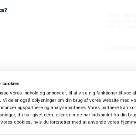
YHTEYSTIE
ta?
Foreningern
Vandkunsten
1467
Københ
kontakt@nor
 cookies
TAHOILTA
passe vores indhold og annoncer, til at vise dig funktioner til soci
fik. Vi deler også oplysninger om din brug af vores website med v
 annonceringspartnere og analysepartnere. Vores partnere kan k
ninger, du har givet dem, eller som de har indsamlet fra din bru
il vores cookies, hvis du fortsætter med at anvende vores hjemm