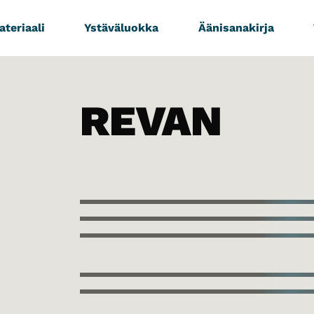
teriaali
Ystäväluokka
Äänisanakirja
REVAN