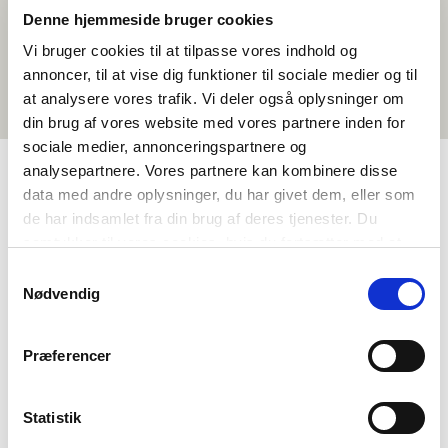
Denne hjemmeside bruger cookies
Vi bruger cookies til at tilpasse vores indhold og
annoncer, til at vise dig funktioner til sociale medier og til
at analysere vores trafik. Vi deler også oplysninger om
din brug af vores website med vores partnere inden for
sociale medier, annonceringspartnere og
analysepartnere. Vores partnere kan kombinere disse
data med andre oplysninger, du har givet dem, eller som
TAGS
de har indsamlet fra din brug af deres tjenester. Du
samtykker til vores cookies, hvis du fortsætter med at
Kielenopetus
Toisen asteen koulutus
anvende vores hjemmeside.
Samtykkevalg
Kielenymmärrys - kirjoitus (DA, NO, SV)
Nødvendig
Toimintaehdotus
1-3 oppituntia
Præferencer
Statistik