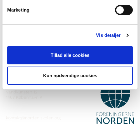
Marketing
Haluatko lisätietoa Norden i skolanista?
Tilaa uutiskirje
Vis detaljer
Seuraa meitä Facebookissa
Seuraa meitä Instagramissa
Tillad alle cookies
Kun nødvendige cookies
YHTEYSTIEDOT
Foreningerne Nordens Forbund
Vandkunsten 12
1467
København K
kontakt@nordeniskolen.org