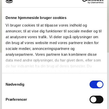
Denne hjemmeside bruger cookies
Vi bruger cookies til at tilpasse vores indhold og
annoncer, til at vise dig funktioner til sociale medier og til
at analysere vores trafik. Vi deler også oplysninger om
din brug af vores website med vores partnere inden for
sociale medier, annonceringspartnere og
analysepartnere. Vores partnere kan kombinere disse
data med andre oplysninger, du har givet dem, eller som
de har indsamlet fra din brug af deres tjenester. Du
TAGS
samtykker til vores cookies, hvis du fortsætter med at
anvende vores hjemmeside.
Toisen asteen koulutus
Kielenopetus
Samtykkevalg
Nødvendig
Yhteiskuntaoppi
Dokumenttielokuva
Pohjoismaisen kulttuurin ymmärtäminen
Identiteetti
Præferencer
Grönlanti
1-3 oppituntia