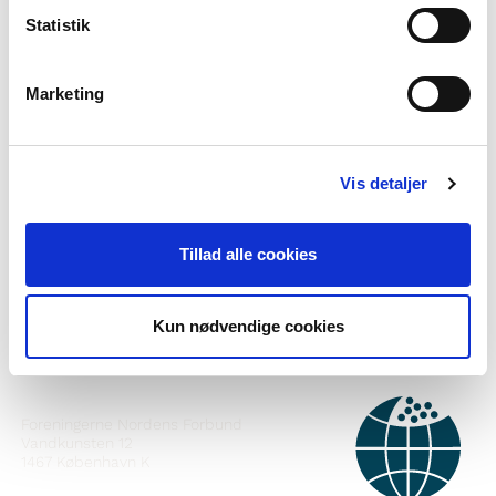
Statistik
Marketing
Haluatko lisätietoa Norden i skolanista?
Vis detaljer
Tilaa uutiskirje
Seuraa meitä Facebookissa
Tillad alle cookies
Seuraa meitä Instagramissa
Kun nødvendige cookies
YHTEYSTIEDOT
Foreningerne Nordens Forbund
Vandkunsten 12
1467
København K