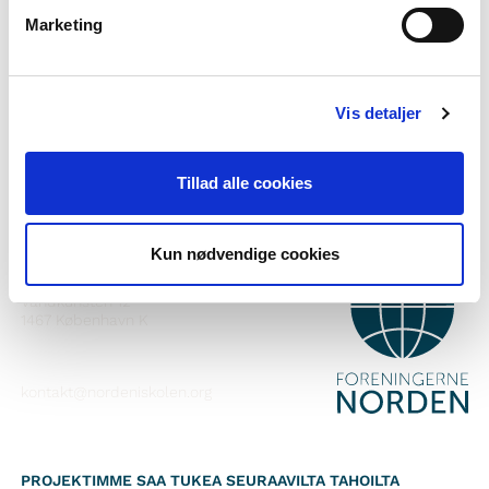
Haluatko lisätietoa Norden i skolanista?
Marketing
Tilaa uutiskirje
Seuraa meitä Facebookissa
Vis detaljer
Seuraa meitä Instagramissa
Tillad alle cookies
Kun nødvendige cookies
YHTEYSTIEDOT
Foreningerne Nordens Forbund
Vandkunsten 12
1467
København K
kontakt@nordeniskolen.org
PROJEKTIMME SAA TUKEA SEURAAVILTA TAHOILTA