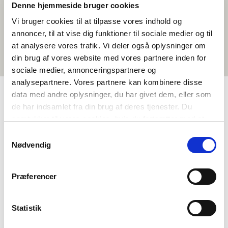
Denne hjemmeside bruger cookies
Vi bruger cookies til at tilpasse vores indhold og
annoncer, til at vise dig funktioner til sociale medier og til
at analysere vores trafik. Vi deler også oplysninger om
din brug af vores website med vores partnere inden for
sociale medier, annonceringspartnere og
analysepartnere. Vores partnere kan kombinere disse
data med andre oplysninger, du har givet dem, eller som
de har indsamlet fra din brug af deres tjenester. Du
TAGS
samtykker til vores cookies, hvis du fortsætter med at
Toisen asteen koulutus
Ympäristöoppi
anvende vores hjemmeside.
Samtykkevalg
Nødvendig
Yhteiskuntaoppi
Teemapaketti
>3 oppituntia
Præferencer
Statistik