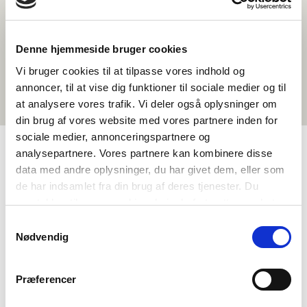
Denne hjemmeside bruger cookies
Vi bruger cookies til at tilpasse vores indhold og
annoncer, til at vise dig funktioner til sociale medier og til
at analysere vores trafik. Vi deler også oplysninger om
din brug af vores website med vores partnere inden for
sociale medier, annonceringspartnere og
analysepartnere. Vores partnere kan kombinere disse
data med andre oplysninger, du har givet dem, eller som
TAGS
de har indsamlet fra din brug af deres tjenester. Du
Framhaldsskólabraut
Tungumál
samtykker til vores cookies, hvis du fortsætter med at
Uppástungur um afþreyingu
Tónlist
anvende vores hjemmeside.
Samtykkevalg
Nødvendig
Málskilningur – Ritað mál (DK, NO, SV)
Málskilningur – Talað mál (DK, NO, SV)
Sjálfsmynd
1-3 kennslustundir
Præferencer