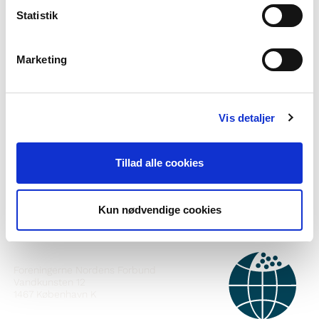
Statistik
Marketing
Viltu vita meira um Norden i skolen?
Vis detaljer
Áskrift að fréttabréfinu okkar
Fylgið okkur á Facebook
Tillad alle cookies
Fylgið okkur á Instagram
Kun nødvendige cookies
HAFÐU SAMBAND
Foreningerne Nordens Forbund
Vandkunsten 12
1467
København K