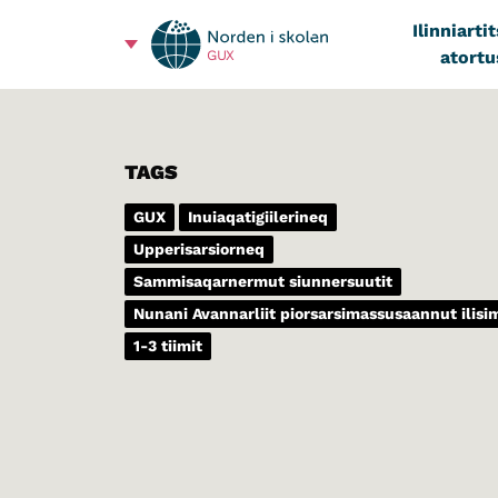
Ilinniarti
atortu
GUX
TAGS
GUX
Inuiaqatigiilerineq
Upperisarsiorneq
Sammisaqarnermut siunnersuutit
Nunani Avannarliit piorsarsimassusaannut ilis
1-3 tiimit