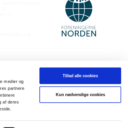
e Nordens Forbund
 12
avn K
deniskolen.org
Tillad alle cookies
ale medier og
ores partnere
Kun nødvendige cookies
ombinere
g af deres
eside.