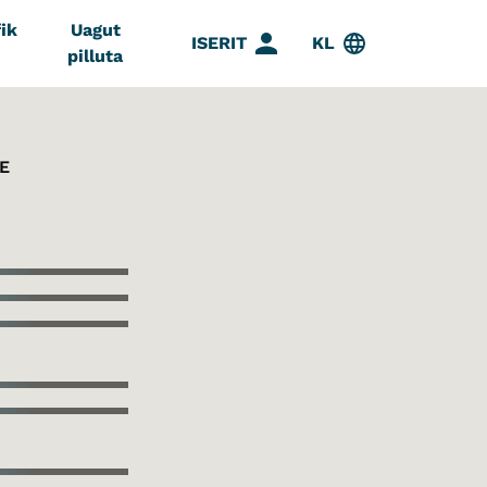
ik
Uagut
ISERIT
KL
pilluta
E