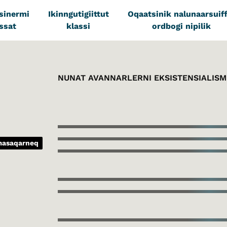
tsinermi
Ikinngutigiittut
Oqaatsinik nalunaarsuiff
ssat
klassi
ordbogi nipilik
NUNAT AVANNARLERNI EKSISTENSIALISM
imasaqarneq