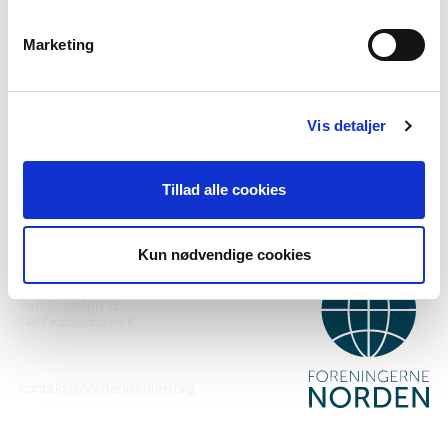
Marketing
Norden i skolen pillugu ilisimasaqarnerorusuppit?
Nutaarsiassaatigut pisalikkit
Vis detaljer
Facebook-ikkut malinnaavigisigut
Instagram-ikkut malinnaavigisigut
Tillad alle cookies
Kun nødvendige cookies
ATTAVEQARFISSAQ
Foreningerne Nordens Forbund
Vandkunsten 12
1467
København K
kontakt@nordeniskolen.org