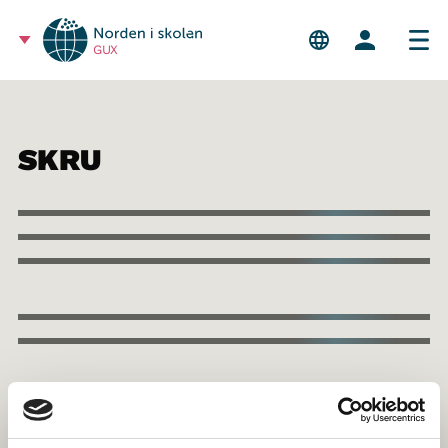
GUX
SKRU