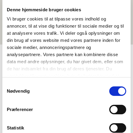
Denne hjemmeside bruger cookies
Vi bruger cookies til at tilpasse vores indhold og
annoncer, til at vise dig funktioner til sociale medier og til
at analysere vores trafik. Vi deler også oplysninger om
din brug af vores website med vores partnere inden for
sociale medier, annonceringspartnere og
analysepartnere. Vores partnere kan kombinere disse
data med andre oplysninger, du har givet dem, eller som
TAGS
de har indsamlet fra din brug af deres tjenester. Du
samtykker til vores cookies, hvis du fortsætter med at
Oqaatsit
Isiginnaagassiaaqqat
anvende vores hjemmeside.
Oqaatsinik paasinninneq – oqaluttariarsorneq (DA, NO, SV)
Samtykkevalg
Nødvendig
Danskisut
<1 tiimi
Præferencer
Statistik