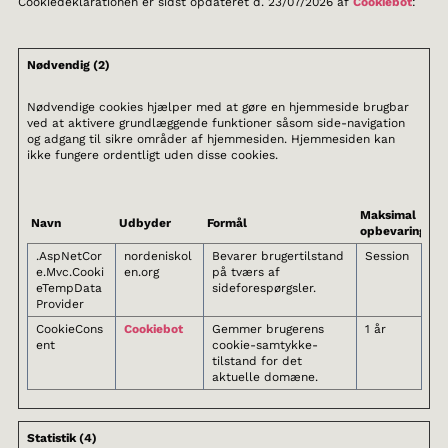
Cookiedeklarationen er sidst opdateret d. 23/07/2026 af
Cookiebot
:
Nødvendig (2)
Nødvendige cookies hjælper med at gøre en hjemmeside brugbar
ved at aktivere grundlæggende funktioner såsom side-navigation
og adgang til sikre områder af hjemmesiden. Hjemmesiden kan
ikke fungere ordentligt uden disse cookies.
Maksimal
Navn
Udbyder
Formål
opbevaringstid
.AspNetCor
nordeniskol
Bevarer brugertilstand
Session
e.Mvc.Cooki
en.org
på tværs af
eTempData
sideforespørgsler.
Provider
CookieCons
Cookiebot
Gemmer brugerens
1 år
ent
cookie-samtykke-
tilstand for det
aktuelle domæne.
Statistik (4)