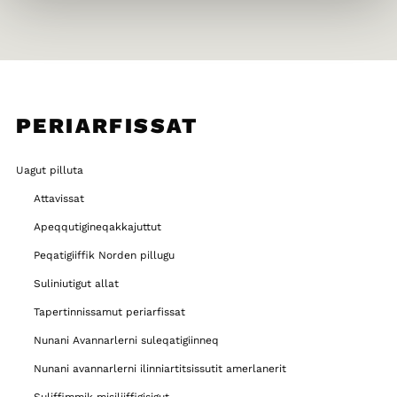
PERIARFISSAT
Uagut pilluta
Attavissat
Apeqqutigineqakkajuttut
Peqatigiiffik Norden pillugu
Suliniutigut allat
Tapertinnissamut periarfissat
Nunani Avannarlerni suleqatigiinneq
Nunani avannarlerni ilinniartitsissutit amerlanerit