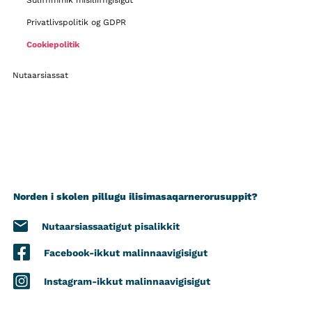
Suliffimmik misiliiffigisigut
Privatlivspolitik og GDPR
Cookiepolitik
Nutaarsiassat
Norden i skolen pillugu ilisimasaqarnerorusuppit?
Nutaarsiassaatigut pisalikkit
Facebook-ikkut malinnaavigisigut
Instagram-ikkut malinnaavigisigut