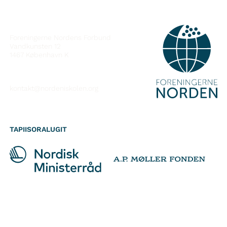
ATTAVEQARFISSAQ
Foreningerne Nordens Forbund
Vandkunsten 12
1467
København K
kontakt@nordeniskolen.org
TAPIISORALUGIT