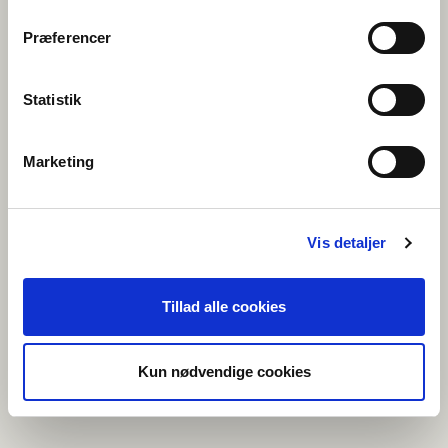
antallet af
forespørgsler til
Præferencer
serveren
_gid
Google
Registrerer et unikt ID,
1 dag
der anvendes til at
føre statistik over
Statistik
hvordan den
besøgende bruger
hjemmesiden.
Marketing
Uklassificeret (1)
Vis detaljer
Uklassificerede cookies er cookies, som vi er i færd med at
klassificere sammen med udbyderne af de enkelte cookies.
Tillad alle cookies
Maksimal
Navn
Udbyder
Formål
opbevaringstid
_CURRENT_
nordeniskol
Afventer
Session
Kun nødvendige cookies
CULTURE
en.org