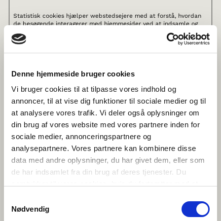
Statistisk cookies hjælper webstedsejere med at forstå, hvordan
de besøgende interagerer med hjemmesider ved at indsamle og
rapportere oplysninger anonymt.
Maksimal
Navn
Udbyder
Formål
opbevaringstid
Denne hjemmeside bruger cookies
_ga
Google
Registrerer et unikt ID,
2 år
Vi bruger cookies til at tilpasse vores indhold og
der anvendes til at
føre statistik over
annoncer, til at vise dig funktioner til sociale medier og til
hvordan den
at analysere vores trafik. Vi deler også oplysninger om
besøgende bruger
hjemmesiden.
din brug af vores website med vores partnere inden for
_ga_#
Google
Anvendes af Google
2 år
sociale medier, annonceringspartnere og
Analytics til at
analysepartnere. Vores partnere kan kombinere disse
indsamle data om
antallet af gange en
data med andre oplysninger, du har givet dem, eller som
bruger har besøgt
de har indsamlet fra din brug af deres tjenester. Du
hjemmesiden samt
datoer for første og
samtykker til vores cookies, hvis du fortsætter med at
seneste besøg.
anvende vores hjemmeside.
Samtykkevalg
_gat
Google
Anvendes af Google
1 dag
Nødvendig
Analytics til at drosle
hastigheden på