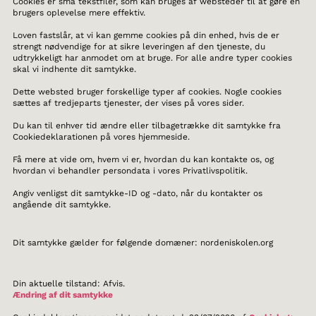
Cookies er små tekstfiler, som kan bruges af websteder til at gøre en
brugers oplevelse mere effektiv.
Loven fastslår, at vi kan gemme cookies på din enhed, hvis de er
strengt nødvendige for at sikre leveringen af den tjeneste, du
udtrykkeligt har anmodet om at bruge. For alle andre typer cookies
skal vi indhente dit samtykke.
Dette websted bruger forskellige typer af cookies. Nogle cookies
sættes af tredjeparts tjenester, der vises på vores sider.
Du kan til enhver tid ændre eller tilbagetrække dit samtykke fra
Cookiedeklarationen på vores hjemmeside.
Få mere at vide om, hvem vi er, hvordan du kan kontakte os, og
hvordan vi behandler persondata i vores Privatlivspolitik.
Angiv venligst dit samtykke-ID og -dato, når du kontakter os
angående dit samtykke.
Dit samtykke gælder for følgende domæner: nordeniskolen.org
Din aktuelle tilstand: Afvis.
Ændring af dit samtykke