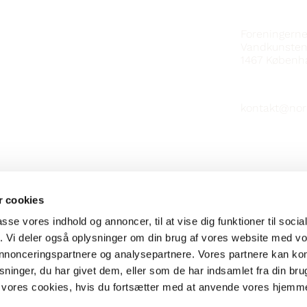
KONTAKT
Foreningern
Vandkunsten
1467
Københ
kontakt@nor
 cookies
passe vores indhold og annoncer, til at vise dig funktioner til soci
fik. Vi deler også oplysninger om din brug af vores website med v
 annonceringspartnere og analysepartnere. Vores partnere kan k
ninger, du har givet dem, eller som de har indsamlet fra din bru
il vores cookies, hvis du fortsætter med at anvende vores hjemm