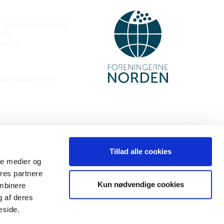
e Nordens Forbund
 12
avn K
deniskolen.org
Tillad alle cookies
ale medier og
ores partnere
Kun nødvendige cookies
ombinere
g af deres
eside.