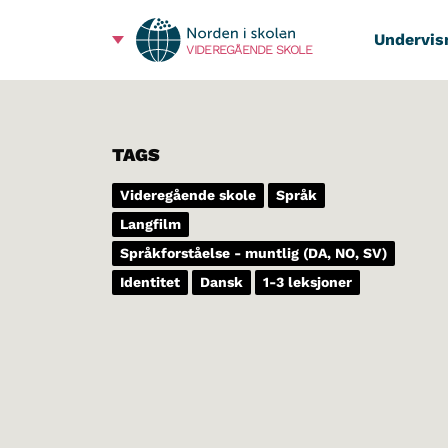
Undervis
VIDEREGÅENDE SKOLE
TAGS
Videregående skole
Språk
Langfilm
Språkforståelse - muntlig (DA, NO, SV)
Identitet
Dansk
1-3 leksjoner