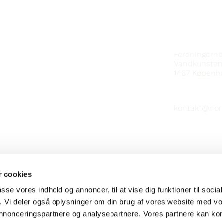
KONTAKT
Foreningern
Vandkunsten
1467
Københ
kontakt@nor
 cookies
passe vores indhold og annoncer, til at vise dig funktioner til soci
fik. Vi deler også oplysninger om din brug af vores website med v
 annonceringspartnere og analysepartnere. Vores partnere kan k