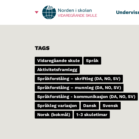
Undervis
VIDAREGÅANDE SKULE
TAGS
Vidaregåande skule
Språk
Aktivitetsframlegg
Språkforståing – skriftleg (DA, NO, SV)
Språkforståing – munnleg (DA, NO, SV)
Språkforståing - kommunikasjon (DA, NO, SV)
Språkleg variasjon
Dansk
Svensk
Norsk (bokmål)
1-3 skuletimar