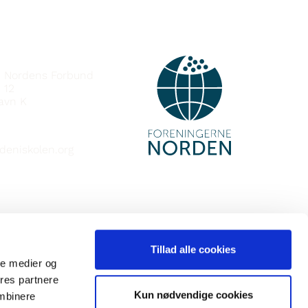
e Nordens Forbund
 12
avn K
deniskolen.org
Tillad alle cookies
ale medier og
ores partnere
Kun nødvendige cookies
ombinere