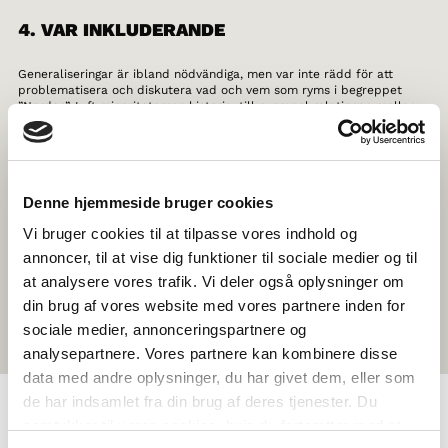
4. VAR INKLUDERANDE
Generaliseringar är ibland nödvändiga, men var inte rädd för att
problematisera och diskutera vad och vem som ryms i begreppet
”Norden”. Lyft minoriteternas historia, till exempel relationen mellan
Grönland och Danmark, samernas rättigheter och identitet, och glöm
inte mindre kända grupper som tatarerna i Finland.
5. TA ER UT UR KLASSRUMMET
Denne hjemmeside bruger cookies
Om du känner dig riktigt inspirerad, varför inte planera en
Vi bruger cookies til at tilpasse vores indhold og
specialkurs, studiebesök eller resa? Kanske en kurs i nordisk historia
annoncer, til at vise dig funktioner til sociale medier og til
eller en resa till Köpenhamn för att ta reda på vad Nordiska rådet
gör? Det är bara fantasin som sätter gränserna för vad temat eller
at analysere vores trafik. Vi deler også oplysninger om
resmålet kan vara.
din brug af vores website med vores partnere inden for
sociale medier, annonceringspartnere og
analysepartnere. Vores partnere kan kombinere disse
data med andre oplysninger, du har givet dem, eller som
de har indsamlet fra din brug af deres tjenester. Du
samtykker til vores cookies, hvis du fortsætter med at
OM NORDEN I SKOLAN