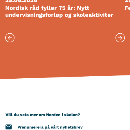
Nordisk råd fyller 75 år: Nytt
F
undervisningsforløp og skoleaktiviter
Vill du veta mer om Norden i skolan?
Prenumerera på vårt nyhetsbrev