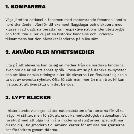
1. KOMPARERA
Våga jämföra nationella fenomen med motsvarande fenomen i andra
nordiska länder. Jämför till exempel flaggdagar och diskutera med
klassen vad dagarna berättar om respektive nations identitetsbygge
och förflutna. Eller välj ut en historisk händelse och undersök
tillsammans hur den påverkat länderna på olika sätt.
2. ANVÄND FLER NYHETSMEDIER
Lita på att eleverna kan ta sig an medier från de nordiska länderna,
även om de är på ett annat språk. Prova att se på danska tv-nyheter
och att läsa norska tidningar eller låt eleverna i en finskspråkig skola
ta del av svenska nyheter. Ofta förstår man mer än man tror. Ni kan
hjälpas åt att översätta om det behövs.
3. LYFT BLICKEN
I historieundervisningen sätter nationalstaten ofta ramarna för vilka
frågor vi ställer, men försök att undvika metodologisk nationalism. Var
försiktig med att utgå från våra moderna statsgränser, speciellt när
du rör dig i tidigmodern tid. Använd kartor för att visa hur gränserna
har förändrats genom tiderna.