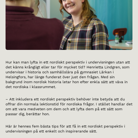
Hur kan man lyfta in ett nordiskt perspektiv i undervisningen utan att
det känns krångligt eller tar för mycket tid? Henrietta Lindgren, som
undervisar i historia och samhällslära på gymnasiet Lärkan i
Helsingfors, har länge funderat över just den frågan. Med sin
bakgrund inom nordisk historia letar hon efter enkla sätt att väva in
det nordiska i klassrummet.
– Att inkludera ett nordiskt perspektiv behöver inte betyda att du
offrar din normala lektionstid för nordiska frågor. I stället handlar det
om att vara medveten om dem och att lyfta dem på ett sätt som
passar dig, berättar hon.
Här är hennes fem bästa tips för att få in ett nordiskt perspektiv i
undervisningen på ett enkelt och inspirerande sätt.