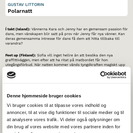
GUSTAV LITTORIN
Polarnatt
Í takt (Island):
Vännerna Kara och Jenny har en gemensam passion för
dans, men vänskapen blir satt på prov när Jenny får nya vänner. Kan
deras gemensamma intresse för dans få dem att hitta tillbaka till
varandra?
Feet up (Finland):
Sofia vill inget hellre än att besöka den nya
graffittiväggen, men efter att ha ritat på matbordet får hon
utegångsförbud. När natten kommer vänds tyngdkraften magiskt upp
och ner för alla barn – och plötsligt kan inget stoppa henne.
Skru (Danmark):
Två vänner står öga mot öga i den årliga
pingisturneringen. En film om vänskap, tävling och att följas åt.
Denne hjemmeside bruger cookies
Det nye huset (Norge):
En oväntad händelse gör att vännerna Astrid
och Kristin blir osams. Det känns ovant att bråka eftersom de aldrig
Vi bruger cookies til at tilpasse vores indhold og
brukar göra det. Hur ska de bli vänner igen?
annoncer, til at vise dig funktioner til sociale medier og til
at analysere vores trafik. Vi deler også oplysninger om
Polarnatt (Sverige):
I en intervju möter vi Bo och Arne, de två sista
isbjörnarna på Arktis. Bo vill så gärna att isen ska komma tillbaka –
din brug af vores website med vores partnere inden for
han sopsorterar och äter vegetariskt. Arne är mindre bekymrad över