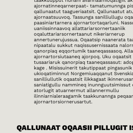
taakkuupput nunani avannaamioqatigiit a
ajornatinneqarnerpaat- tamatumunnga pi
qallunaatut taagueriaatsit. Qallunaatut at
ajornaatsuuvoq. Tassunga sanilliullugu oq
paasiniartarnera ajornartortaqarluni. Nass
uaniissinnaavoq allattariarsornertaaniik
oqaluttariarsornertaanut nikeriarnerup
annertunerujussua. Oqaatsip naanerata ta
nipaatalu sukkut naqissusernissaata nalorn
qanorpiaq eqqortumik taaneqassasoq. Al
ajornartorsiutaaneq ajorpoq. Uku oqaatsit 
tusaariaruk qanorpiaq taaneqassasut: ad
kage . Misissuinerit takutippaat pingasunik 
ukioqatiminnut Norgemiuaqqanut Svenski
sanilliullutik oqaatsit ilikkagaat ikinnerusa
saniatigullu nammineq inunnguutsimissut 
atorlugit atuarnermut allannermullu
ilinniarnialeraagamik taakkunannga peqaa
ajornartorsiornerusartut.
QALLUNAAT OQAASII PILLUGIT 