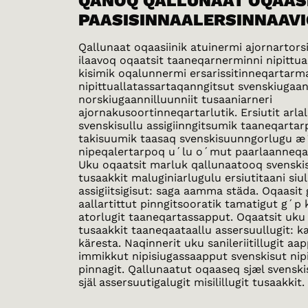
QANOQ QALLUNAAT OQAASI
PAASISINNAALERSINNAAVI
Qallunaat oqaasiinik atuinermi ajornartor
ilaavoq oqaatsit taaneqarnerminni nipittual
kisimik oqalunnermi ersarissitinneqartarma
nipittuallatassartaqanngitsut svenskiugaan
norskiugaannilluunniit tusaaniarneri
ajornakusoortinneqartarlutik. Ersiutit arlal
svenskisullu assigiinngitsumik taaneqartar
takisuumik taasaq svenskisuunngorlugu æ
nipeqalertarpoq u´lu o´mut paarlaanneqar
Uku oqaatsit marluk qallunaatooq svenski
tusaakkit maluginiarlugulu ersiutitaani si
assigiitsigisut: saga aamma städa. Oqaasit
aallartittut pinngitsooratik tamatigut g´p 
atorlugit taaneqartassapput. Oqaatsit uku 
tusaakkit taaneqaataallu assersuullugit: k
käresta. Naqinnerit uku sanileriitillugit aa
immikkut nipisiugassaapput svenskisut nipi
pinnagit. Qallunaatut oqaaseq sjæl svensk
själ assersuutigalugit misilillugit tusaakkit.