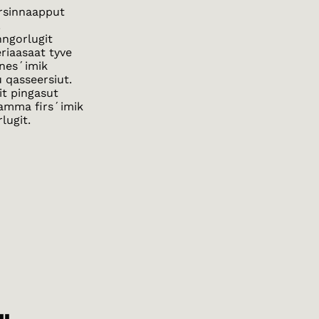
qarsinnaapput
.
nngorlugit
riaasaat tyve
snes´imik
u qasseersiut.
it pingasut
aamma firs´imik
lugit.