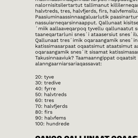
nalornisitsilertartut tallimanut killilerne
halvtreds, tres, halvfjerds, firs, halvfemsilu
Paasiuminaassinnaagaluarlutik paasinartu
nassuiarneqarsinnaapput. Qallunaat kisitse
´miik aallaaveqarpoq tyvellu qallunaatut 
taaneqartarluni snes´i ataasersiut snes´il
Qallunaat tres´imik oqaraangamik snes´in
katissimasarpaat oqaatsimut ataatsimut 
oqaraangamik snes´it sisamat katissimasar
Takusinnaaviuk? Taamaanngippat oqaatsit
alanngaarniarsariaqassavat:
20: tyve
30: tredive
40: fyrre
50: halvtreds
60: tres
70: halvfjerds
80: firs
90: halvfems
100: hundrede