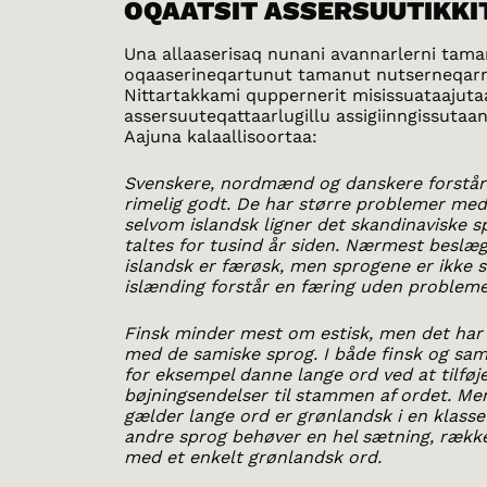
OQAATSIT ASSERSUUTIKKI
Una allaaserisaq nunani avannarlerni tama
oqaaserineqartunut tamanut nutserneqar
Nittartakkami quppernerit misissuataajuta
assersuuteqattaarlugillu assigiinngissutaann
Aajuna kalaallisoortaa:
Svenskere, nordmænd og danskere forstår
rimelig godt. De har større problemer med
selvom islandsk ligner det skandinaviske 
taltes for tusind år siden. Nærmest beslæ
islandsk er færøsk, men sprogene er ikke s
islænding forstår en færing uden probleme
Finsk minder mest om estisk, men det har 
med de samiske sprog. I både finsk og sa
for eksempel danne lange ord ved at tilføj
bøjningsendelser til stammen af ordet. Me
gælder lange ord er grønlandsk i en klasse 
andre sprog behøver en hel sætning, rækker
med et enkelt grønlandsk ord.