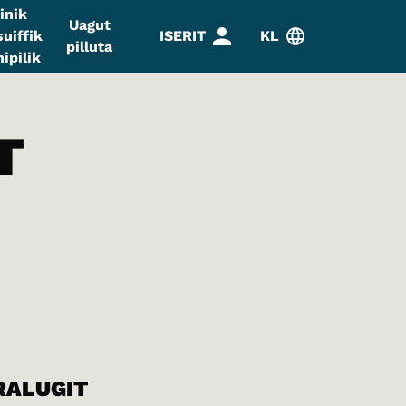
inik
Uagut
uiffik
ISERIT
KL
pilluta
ipilik
T
RALUGIT