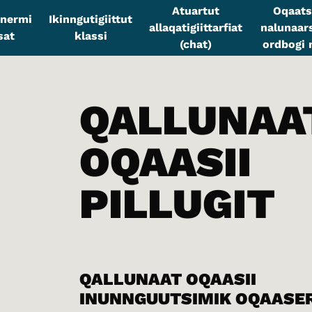
Atuartut
Oqaats
sinermi
Ikinngutigiittut
allaqatigiittarfiat
nalunaars
sat
klassi
(chat)
ordbogi n
QALLUNAA
OQAASII
PILLUGIT
QALLUNAAT OQAASII
INUNNGUUTSIMIK OQAASE