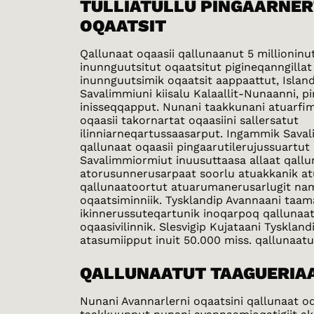
TULLIATULLU PINGAARNE
OQAATSIT
Qallunaat oqaasii qallunaanut 5 millioninu
inunnguutsitut oqaatsitut pigineqanngillat
inunnguutsimik oqaatsit aappaattut, Island
Savalimmiuni kiisalu Kalaallit-Nunaanni, pi
inisseqqapput. Nunani taakkunani atuarfi
oqaasii takornartat oqaasiini sallersatut
ilinniarneqartussaasarput. Ingammik Sava
qallunaat oqaasii pingaarutilerujussuartut
Savalimmiormiut inuusuttaasa allaat qallu
atorusunnerusarpaat soorlu atuakkanik a
qallunaatoortut atuarumanerusarlugit n
oqaatsiminniik. Tysklandip Avannaani taam
ikinnerussuteqartunik inoqarpoq qallunaa
oqaasivilinnik. Slesvigip Kujataani Tysklan
atasumiipput inuit 50.000 miss. qallunaatut
QALLUNAATUT TAAGUERIA
Nunani Avannarlerni oqaatsini qallunaat oq