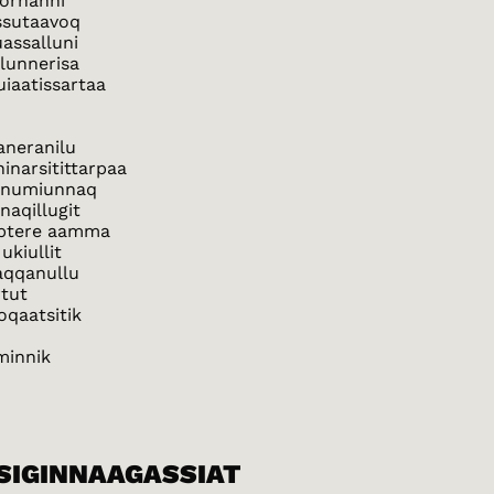
kornanni
ssutaavoq
uassalluni
alunnerisa
uiaatissartaa
aneranilu
inarsitittarpaa
lanumiunnaq
naqillugit
optere aamma
ukiullit
aqqanullu
rtut
oqaatsitik
minnik
ISIGINNAAGASSIAT