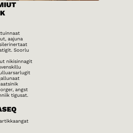
MIUT
IK
ttuinnaat
ut, aajuna
ilerinertaat
tigit. Soorlu
t nikisinnagit
svenskillu
ulluarsarlugit
qallunaat
aatsinik
borger, angst
iik tigusat.
ASEQ
lartikkaangat