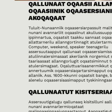
QALLUNAAT OQAASII ALLA
OQAASIINIK OQAASERSIAN
AKOQAQAAT
Tuluit-Nunaanniik oqaasersiarpassuit mali
nunani avannarliit oqaasiinut akuliussuupp
ippinnartua, oqaatsit taakku sannaat oqaas
allattarnerilu allanngortinnagit atulertarma
Computer, weekend, speaker teenagerilu
assersuutaapput qallunaat oqaasersiamissu
atuliinnalersimasaat akerlianik norgemiut 
taariaasaat allanngorlugit oqaatsiminnut t
atulersimagaat. Oqaluttuarisaanermikkut 
annertuumik oqaasersiaqartarsimapput oq
allaniik. Ass. 1600-kkunni oqaatsit bange, 
alenelu oqaasersiaasimapput tyskininngaann
QALLUNAATUT KISITSERIA
Assersuutigalugu qallunaaq kisitsilluni aal
nunani avannarlermioqataat
malinnaasinnaajunnaartarput. Aappaatigut