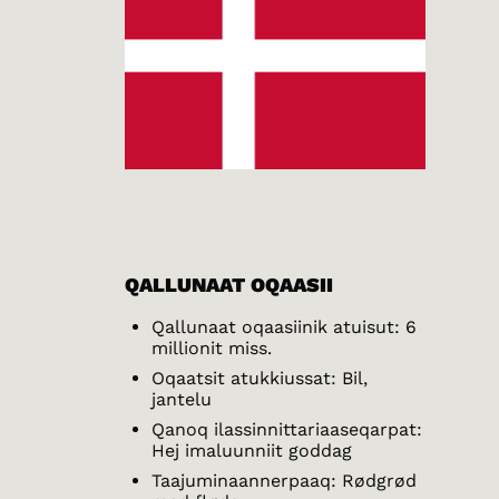
QALLUNAAT OQAASII
Qallunaat oqaasiinik atuisut: 6
millionit miss.
Oqaatsit atukkiussat: Bil,
jantelu
Qanoq ilassinnittariaaseqarpat:
Hej imaluunniit goddag
Taajuminaannerpaaq: Rødgrød