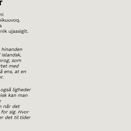
T
ni
nikuuvoq.
a
ik ujaasigit.
 hinanden
 islandsk,
sprog, som
gtet med
å ens, at en
r.
også ligheder
misk kan man
e
n når det
for sig. Hvor
 det til tider