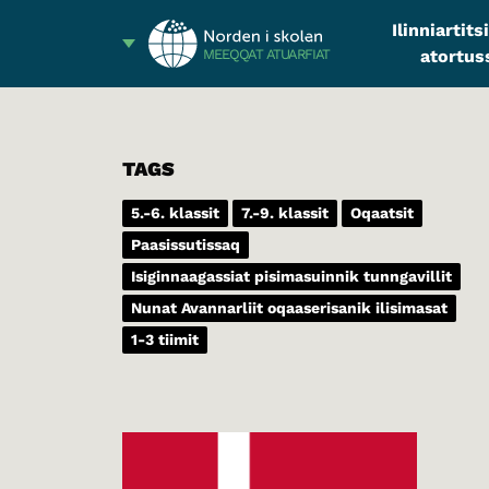
Ilinniartit
atortus
MEEQQAT ATUARFIAT
TAGS
5.-6. klassit
7.-9. klassit
Oqaatsit
Paasissutissaq
Isiginnaagassiat pisimasuinnik tunngavillit
Nunat Avannarliit oqaaserisanik ilisimasat
1-3 tiimit