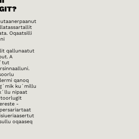
I
GIT?
siutaanerpaanut
latassartallit
ta. Oqaatsilli
ni
lit qallunaatut
put. A
´tut
sinnaalluni.
soorlu
ullermi qanoq
 g´mik ku´millu
k´llu nipaat
toorlugit
æreste -
ppersariartaat
siueriaasertut
isullu oqaaseq