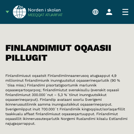
MEEQQAT ATUARFIAT
FINLANDIMIUT OQAASII
PILLUGIT
Finlandimiusut oqaatsit Finlandimiinnaanerusoq atugaapput 4,9
millioninut finlandimiunik inunnguutsitut oqaaserineqarlutik (90 %
´tiisa miss.) Finlandimi pisortatigoortumik marlunnik
oqaaseqartoqarpoq; finlandimiutut svenskisullu (svenskit oqaasii
finlandimiunut 300.000´nut – 5,3 %´tiinut inunnguutsikkut
oqaaserineqarput). Finlandip avataani soorlu Sverigemi
ikinnerussutilinnik aamma inunnguutsikkut oqaaserineqarput.
Sverigemiipput inuit 700.000´t Finlandimiik kingoqqisut/sorlaqarfillit
taakkualu affaat finlandimiusut oqaaseqartuupput. Finlandimiut
oqaasillit ikinnerussuteqarlutik Norgemi Ruslandimi kiisalu Estlandimi
najugaqarrapput.