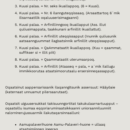
Kuusi palaa. = Nr. seks ikuallappoq. (6 = Kuusi).
Kuusi palaa. = Nr. 6 ilannguteqqissaaq. (Arsaattartoq 6´mik
ilisarnaatilik oqaluuserisimagaanni)
Kuusi palaa. = Arfinillinngooq ikuallapput (Ass. illut
quliusimappata, taakkunani arfinillit ikuallattut).
Kuusi palaa. = Arfinillit uteqqissapput (Inunnik quliusunik
aatsaannguummat ilagisatsinnik arfinillit uteqqissapput).
Kuusi palaa. = QaAmmataatit ikuallappoq. (Kuu = qaammat,
suffikser si = illit piit)
Kuusi palaa. = Qaammataatit uterumaarpoq.
Kuusi palaa. = Arfinillit (Ataaseq = pala, + a´mik ilallugu
immikkoorutaa ataatsimoorutaalu ersersinneqassapput).
Oqaatsinut aappersarissanik ilaqanngitsunik assersuut: Hääyöaie
(katernaat unnuamut pilersaarutaat).
Oqaatsit uiguusersukkat takisuunngortitat takukulaarnartuupput –
oqaatsillu isumaa eqqoriaruminaatsikkaanni unioraanniluunniit
nalorninerujussuarmik ilakutaqarsinnaalluni:
Aamupalaverihuone Aamu-Palaveri-huone = ullaaq
ataatsimiinneq ineeraq