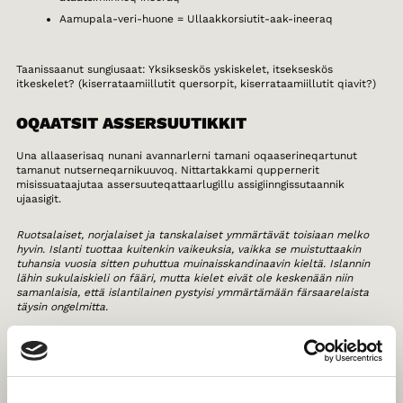
Aamupala-veri-huone = Ullaakkorsiutit-aak-ineeraq
Taanissaanut sungiusaat: Yksikseskös yskiskelet, itsekseskös
itkeskelet? (kiserrataamiillutit quersorpit, kiserrataamiillutit qiavit?)
OQAATSIT ASSERSUUTIKKIT
Una allaaserisaq nunani avannarlerni tamani oqaaserineqartunut
tamanut nutserneqarnikuuvoq. Nittartakkami quppernerit
misissuataajutaa assersuuteqattaarlugillu assigiinngissutaannik
ujaasigit.
Ruotsalaiset, norjalaiset ja tanskalaiset ymmärtävät toisiaan melko
hyvin. Islanti tuottaa kuitenkin vaikeuksia, vaikka se muistuttaakin
tuhansia vuosia sitten puhuttua muinaisskandinaavin kieltä. Islannin
lähin sukulaiskieli on fääri, mutta kielet eivät ole keskenään niin
samanlaisia, että islantilainen pystyisi ymmärtämään färsaarelaista
täysin ongelmitta.
Suomen kieli muistuttaa viroa, mutta sillä on yhteisiä piirteitä myös
saamen kielten kanssa. Sekä suomen että saamen kielessä pystyy
esimerkiksi muodostamaan pitkiä sanoja lisäämällä sananvartaloon
taivutuspäätteitä. Pitkien sanojen suhteen grönlannin kieli on kuitenkin
aivan omaa luokkaansa - yhteen grönlannin kielen sanaan mahtuu