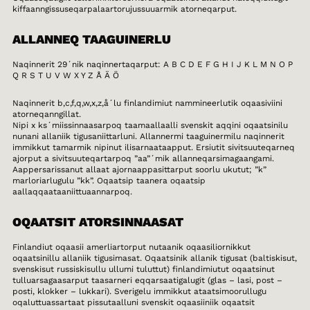
kiffaanngissuseqarpalaartorujussuuarmik atorneqarput.
ALLANNEQ TAAGUINERLU
Naqinnerit 29´nik naqinnertaqarput: A B C D E F G H I J K L M N O P
Q R S T U V W X Y Z Å Ä Ö
Naqinnerit b,c,f,q,w,x,z,å´lu finlandimiut nammineerlutik oqaasiviini
atorneqanngillat.
Nipi x ks´miissinnaasarpoq taamaallaalli svenskit aqqini oqaatsinilu
nunani allaniik tigusaniittarluni. Allannermi taaguinermilu naqinnerit
immikkut tamarmik nipinut ilisarnaataapput. Ersiutit sivitsuuteqarneq
ajorput a sivitsuuteqartarpoq ”aa”´mik allanneqarsimagaangami.
Aappersarissanut allaat ajornaappasittarput soorlu ukutut; ”k”
marloriarlugulu ”kk”. Oqaatsip taanera oqaatsip
aallaqqaataaniittuaannarpoq.
OQAATSIT ATORSINNAASAT
Finlandiut oqaasii amerliartorput nutaanik oqaasiliornikkut
oqaatsinillu allaniik tigusimasat. Oqaatsinik allanik tigusat (baltiskisut,
svenskisut russiskisullu ullumi tuluttut) finlandimiutut oqaatsinut
tulluarsagaasarput taasarneri eqqarsaatigalugit (glas – lasi, post –
posti, klokker – lukkari). Sverigelu immikkut ataatsimoorullugu
oqaluttuassartaat pissutaalluni svenskit oqaasiiniik oqaatsit