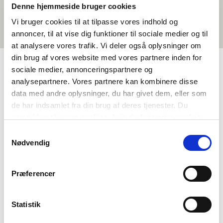
Denne hjemmeside bruger cookies
muunkielisen lauseen verran asiaa.
Vi bruger cookies til at tilpasse vores indhold og
annoncer, til at vise dig funktioner til sociale medier og til
at analysere vores trafik. Vi deler også oplysninger om
din brug af vores website med vores partnere inden for
sociale medier, annonceringspartnere og
analysepartnere. Vores partnere kan kombinere disse
TAGS
data med andre oplysninger, du har givet dem, eller som
5.-6. klassit
7.-9. klassit
Oqaatsit
Paasissutissaq
de har indsamlet fra din brug af deres tjenester. Du
Isiginnaagassiat pisimasuinnik tunngavillit
samtykker til vores cookies, hvis du fortsætter med at
anvende vores hjemmeside.
Nunat Avannarliit oqaaserisanik ilisimasat
1-3 tiimit
Samtykkevalg
Nødvendig
Præferencer
Statistik