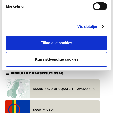
Marketing
Vis detaljer
FINNISUUT
Tillad alle cookies
Atuisut: 5,5 millionit miss.
Oqaatsit atukkiussaat: sauna, sisu, rapakalja, rapakivi
Kun nødvendige cookies
Ilassinnittariaatsit: Hei, Hyvää päivää, Moi
KINGULLIIT PAASISSUTISSAQ
SKANDINAVIAMI OQAATSIT - AVATAANIIK
SAAMIMIUSUT