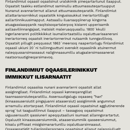
Finlandimiut oqaasii oqaatsinut uralskimik pineqartartunut ilaapput.
Oqaatsit taakku estlandimut saminullu attuumassuteqartuupput
Nunanut avannarlernut allanut attuumassuteqaratik. Finlandimiut
allattariarsornikkut oqaatsitik kingusissukkut ineriartortillugit
aallartinnikuusimapput. Aatsaallu iluarsaqqiinerup kingorna
atuagassiaaqqanik naqitsisoqartalerpoq kisianni upperisamik
aallaaviliinnangajaat, inatsisit maleruaqqusallu. 1800´kkulli
ingerlaneranni politikkikkut isumaliortaatsillu oqaluttuarisaanerani
ineriartorneq oqaatsit ineriartornerinut nutaamik tunngaviliivoq.
Oqaatsit pillugit peqqussut 1863´meersoq naapertorlugu finlandimiut
oqaasii ukiuni 20´ni tullinnguuttuni svenskit oqaasiinik atuinermut
naleqqussarsimassasut naliginnaasumillu atugaalersimassanerat
naatsorsuutigineqarsimavoq.
FINLANDIMIUT OQAASILERINIKKUT
IMMIKKUT ILISARNAATIT
Finlandimiut oqaasiisa nunani avannarlerni oqaatsit allat
assiginngilaat. Finlandimiut oqaasii kønneqanngillat
taannaasorsiuteqaratillu. Assersuutigalugu oqaaseq ”han”
(kinaassusersiutit pingajuanni ataasersiut) assigiimmik angummut
arnamullu atortarpaat. Finlandimiut oqaasii oqaatsinut agglutinerende
sprog´tut taaguutilinnut ilaapput – tassagooq oqaatsimut
uiguusersuutit qassiuneri apeqqutaalluni isumaat allanngorartartut.
Oqaluutit kinaassusersiummiik, ataasersiummiik qasseersiummut,
kiisalu piffissat misigisimanartunillu oqaluttuarsinnaasut.
Oqaaseqatigiit tulleriinnilersornera oqaatsinut allanut naleqqiullugit