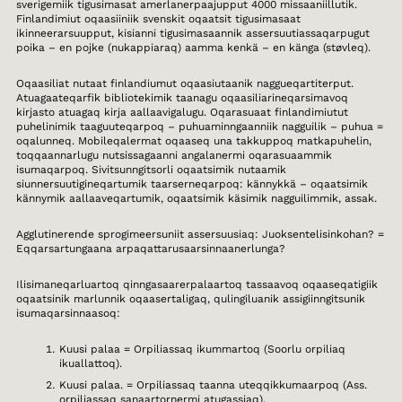
sverigemiik tigusimasat amerlanerpaajupput 4000 missaaniillutik.
Finlandimiut oqaasiiniik svenskit oqaatsit tigusimasaat
ikinneerarsuupput, kisianni tigusimasaannik assersuutiassaqarpugut
poika – en pojke (nukappiaraq) aamma kenkä – en känga (støvleq).
Oqaasiliat nutaat finlandiumut oqaasiutaanik naggueqartiterput.
Atuagaateqarfik bibliotekimik taanagu oqaasiliarineqarsimavoq
kirjasto atuagaq kirja aallaavigalugu. Oqarasuaat finlandimiutut
puhelinimik taaguuteqarpoq – puhuaminngaanniik nagguilik – puhua =
oqalunneq. Mobileqalermat oqaaseq una takkuppoq matkapuhelin,
toqqaannarlugu nutsissagaanni angalanermi oqarasuaammik
isumaqarpoq. Sivitsunngitsorli oqaatsimik nutaamik
siunnersuutigineqartumik taarserneqarpoq: kännykkä – oqaatsimik
kännymik aallaaveqartumik, oqaatsimik käsimik nagguilimmik, assak.
Agglutinerende sprogimeersuniit assersuusiaq: Juoksentelisinkohan? =
Eqqarsartungaana arpaqattarusaarsinnaanerlunga?
Ilisimaneqarluartoq qinngasaarerpalaartoq tassaavoq oqaaseqatigiik
oqaatsinik marlunnik oqaasertaligaq, qulingiluanik assigiinngitsunik
isumaqarsinnaasoq:
Kuusi palaa = Orpiliassaq ikummartoq (Soorlu orpiliaq
ikuallattoq).
Kuusi palaa. = Orpiliassaq taanna uteqqikkumaarpoq (Ass.
orpiliassaq sanaartornermi atugassiaq).