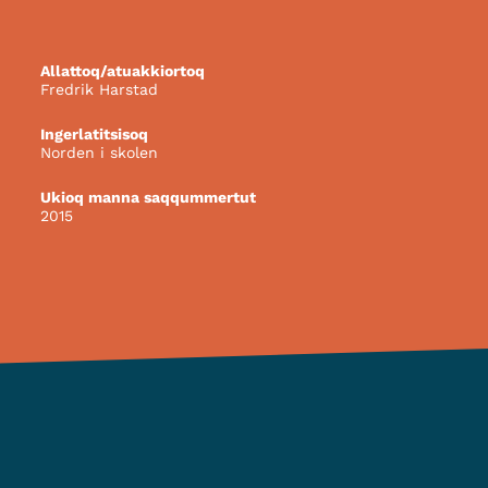
Allattoq/atuakkiortoq
Fredrik Harstad
Ingerlatitsisoq
Norden i skolen
Ukioq manna saqqummertut
2015