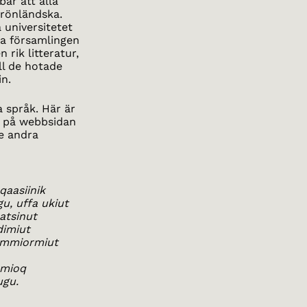
är att alla
grönländska.
 universitetet
da församlingen
rik litteratur,
ll de hotade
in.
a språk. Här är
t på webbsidan
e andra
qaasiinik
u, uffa ukiut
atsinut
dimiut
limmiormiut
rmioq
ugu.