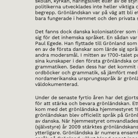
skolan, kyrkan, näringslivet eller av de sty
politikerna utvecklades inte heller viktiga
begrepp. Grönländskan var på väg att bli 
bara fungerade i hemmet och den privata 
Det fanns dock danska kolonisatörer som 
sig för det inhemska språket. En sådan va
Paul Egede. Han flyttade till Grönland som
en av de första danskar som lärde sig spr
andra modersmål. I mitten av 1700-talet p
sina kunskaper i den första grönländska 
grammatiken. Sedan dess har det kommit
ordböcker och grammatik, så jämfört me
nordamerikanska ursprungsspråk är grön
väldokumenterad.
Under de senaste fyrtio åren har det gjorts
för att stärka och bevara grönländskan. Ett
kom med det grönländska hjemmestyret 1
grönländskan blev officiellt språk på Grön
av danska. När hjemmestyret omvandlades t
(självstyre) år 2009 stärktes grönländskan
ytterligare. Grönländska är numera ensamt 