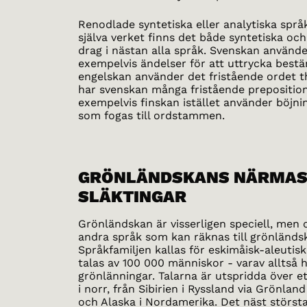
Renodlade syntetiska eller analytiska språk 
själva verket finns det både syntetiska och
drag i nästan alla språk. Svenskan använde
exempelvis ändelser för att uttrycka bes
engelskan använder det fristående ordet 
har svenskan många fristående preposition
exempelvis finskan istället använder böjni
som fogas till ordstammen.
GRÖNLÄNDSKANS NÄRMAS
SLÄKTINGAR
Grönländskan är visserligen speciell, men 
andra språk som kan räknas till grönländsk
Språkfamiljen kallas för eskimåisk-aleutis
talas av 100 000 människor - varav alltså h
grönlänningar. Talarna är utspridda över e
i norr, från Sibirien i Ryssland via Grönland
och Alaska i Nordamerika. Det näst störst