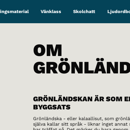
ingsmaterial
Vänklass
Skolchatt
Ljudordb
OM
GRÖNLÄN
GRÖNLÄNDSKAN ÄR SOM E
BYGGSATS
Grönländska - eller kalaallisut, som grönl
själva kallar sitt språk - liknar inget anna
har träffat på. Det märker du bara genom a