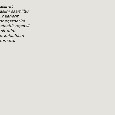
asiinut
siini saamiillu
, naanerit
nneqarnerini.
alaallit oqaasii
it allat
at kalaallisut
ammata.