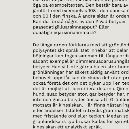
öga på exempeltexten. Den består bara av 
jämfört med exempelvis 108 i den danska 
och 90 i den finska. Å andra sidan är orden
Kan du förstå något av dem? Vad betyder
paaseqatigiilluarsinnaapput? Eller
oqaatigineqarsinnaammata?
De långa orden förklaras med att grönländ
polysyntetiskt språk. Det innebär att delar
böjningar kan fogas samman till långa ordk
sådant exempel är qimmersuaqarusunngil
betyder Han vill inte gärna ha en stor hund
grönlänningar har säkert aldrig använt or
behovet uppstår kan de skapa det utan pr
också förstå det om det dyker upp i en tex
det är möjligt att identifiera delarna. Qi
hund, suaq betyder stor, qar betyder har, 
inte och gusup betyder önska att. Grönlä
motsats är kinesiskan. Här finns nästan in
eller ändelser. Istället uttrycks grammati
med fristående ord eller tecken. Medan sp
grönländskans typ brukar kallas för syntet
kinesiskan ett analytiskt språk.