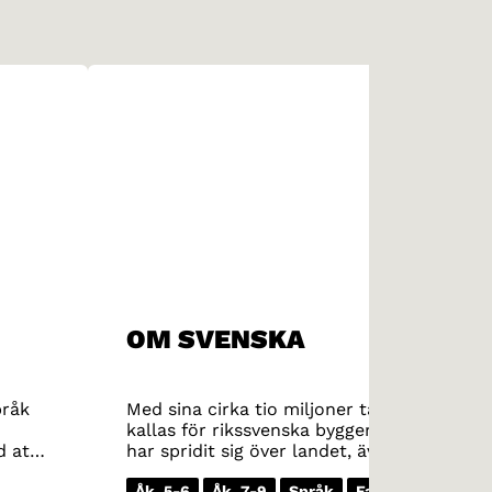
OM SVENSKA
pråk
Med sina cirka tio miljoner talare är sven
kallas för rikssvenska bygger på den diale
d att
har spridit sig över landet, även om diale
tydliga, svenska dialekter. Skånskan är lät
Åk. 5-6
Åk. 7-9
Språk
Faktatext
Doku