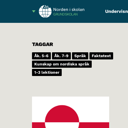
Undervisn
GRUNDSKOLAN
TAGGAR
Åk. 5-6
Åk. 7-9
Språk
Faktatext
Kunskap om nordiska språk
1-3 lektioner