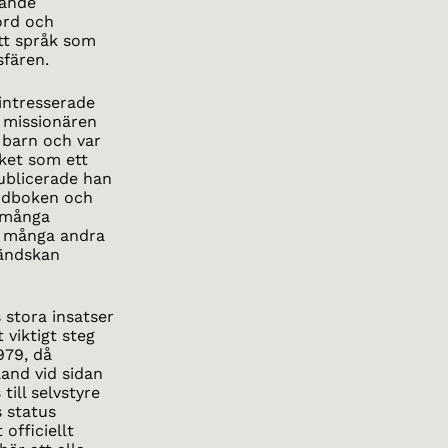
rande
 ord och
ett språk som
sfären.
intresserade
r missionären
 barn och var
åket som ett
ublicerade han
ordboken och
 många
d många andra
ländskan
 stora insatser
 viktigt steg
979, då
land vid sidan
ill selvstyre
s status
officiellt