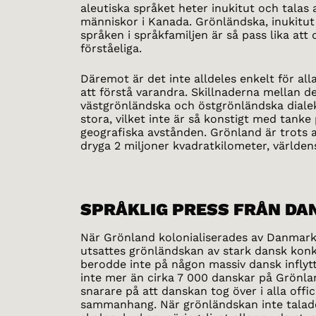
aleutiska språket heter inukitut och talas 
människor i Kanada. Grönländska, inukitu
språken i språkfamiljen är så pass lika att
förståeliga.
Däremot är det inte alldeles enkelt för all
att förstå varandra. Skillnaderna mellan d
västgrönländska och östgrönländska diale
stora, vilket inte är så konstigt med tanke
geografiska avstånden. Grönland är trots a
dryga 2 miljoner kvadratkilometer, världens
SPRÅKLIG PRESS FRÅN DA
När Grönland kolonialiserades av Danmark
utsattes grönländskan av stark dansk kon
berodde inte på någon massiv dansk inflytt
inte mer än cirka 7 000 danskar på Grönla
snarare på att danskan tog över i alla offic
sammanhang. När grönländskan inte talade