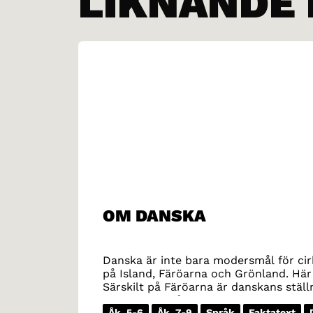
LIKNANDE
OM DANSKA
Danska är inte bara modersmål för cirk
på Island, Färöarna och Grönland. Hä
Särskilt på Färöarna är danskans ställ
läsa böcker på danska framför att läs
Åk. 5-6
Åk. 7-9
Språk
Faktatext