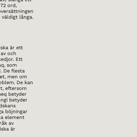
72 ord,
översättningen
 väldigt långa.
ska är ett
 av och
edjor. Ett
aq, som
. De flesta
det, men om
oblem. De kan
t, eftersom
mmeq betyder
nngi betyder
ndskans
ga böjningar
ska element
råk av
iska är