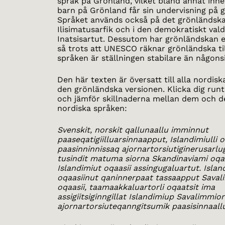
språk på Grönland, vilket bland annat inneb
barn på Grönland får sin undervisning på 
Språket används också på det grönländska
Ilisimatusarfik och i den demokratiskt val
Inatsisartut. Dessutom har grönländskan en 
så trots att UNESCO räknar grönländska ti
språken är ställningen stabilare än någons
Den här texten är översatt till alla nordisk
den grönländska versionen. Klicka dig run
och jämför skillnaderna mellan dem och d
nordiska språken:
Svenskit, norskit qallunaallu imminnut
paaseqatigiilluarsinnaapput, Islandimiulli o
paasinninnissaq ajornartorsiutiginerusarlug
tusindit matuma siorna Skandinaviami oqa
Islandimiut oqaasii assingugaluartut. Islan
oqaasiinut qaninnerpaat tassaapput Sava
oqaasii, taamaakkaluartorli oqaatsit ima
assigiitsiginngillat Islandimiup Savalimmio
ajornartorsiuteqanngitsumik paasisinnaall