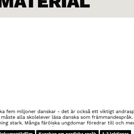
 MATERIAL
a fem miljoner danskar - det är också ett viktigt andras
r måste alla skolelever läsa danska som främmandespråk.
ning stark. Många färöiska ungdomar föredrar till och me
a på sitt eget modersmål.
Dokumentärfilm
Kunskap om nordiska språk
1-3 lektioner