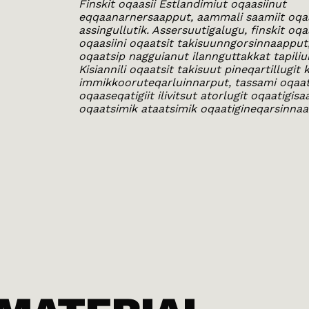
Finskit oqaasii Estlandimiut oqaasiinut
eqqaanarnersaapput, aammali saamiit oqa
assingullutik. Assersuutigalugu, finskit oqaa
oqaasiini oqaatsit takisuunngorsinnaapput
oqaatsip nagguianut ilannguttakkat tapiliu
Kisiannili oqaatsit takisuut pineqartillugit k
immikkooruteqarluinnarput, tassami oqaats
oqaaseqatigiit ilivitsut atorlugit oqaatigisa
oqaatsimik ataatsimik oqaatigineqarsinna