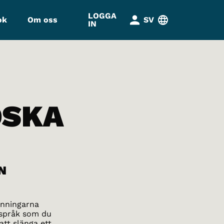
LOGGA
ok
Om oss
SV
IN
DSKA
N
änningarna
t språk som du
tt slänga ett