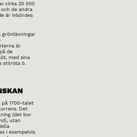
av cirka 20 000
t och de andra
 de är inbördes
a grönlänningar
e
kterna är
 på de
llt, med sina
 största ö.
NSKAN
 på 1700-talet
kurrens. Det
ning (det bor
nd), utan
iella
s i exempelvis