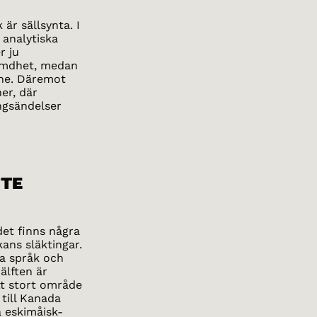
är sällsynta. I
 analytiska
r ju
tämdhet, medan
the. Däremot
er, där
ngsändelser
TE
det finns några
ans släktingar.
ka språk och
älften är
tt stort område
 till Kanada
a eskimåisk-