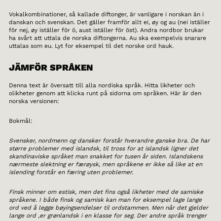
Vokalkombinationer, så kallade diftonger, är vanligare i norskan än i
danskan och svenskan. Det gäller framför allt ei, øy og au (nei iställer
för nej, øy iställer för ö, aust iställer för öst). Andra nordbor brukar
ha svårt att uttala de norska diftongerna. Au ska exempelvis snarare
uttalas som eu. Lyt for eksempel til det norske ord hauk.
JÄMFÖR SPRÅKEN
Denna text är översatt till alla nordiska språk. Hitta likheter och
olikheter genom att klicka runt på sidorna om språken. Här är den
norska versionen:
Bokmål:
Svensker, nordmenn og dansker forstår hverandre ganske bra. De har
større problemer med islandsk, til tross for at islandsk ligner det
skandinaviske språket man snakket for tusen år siden. Islandskens
nærmeste slektning er færøysk, men språkene er ikke så like at en
islending forstår en færing uten problemer.
Finsk minner om estisk, men det fins også likheter med de samiske
språkene. I både finsk og samisk kan man for eksempel lage lange
ord ved å legge bøyingsendelser til ordstammen. Men når det gjelder
lange ord ,er grønlandsk i en klasse for seg. Der andre språk trenger