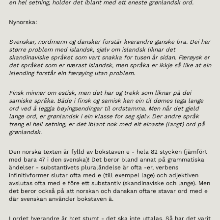
en hel setning, holder det iblant med ett eneste grønlandsk ord.
Nynorska:
Svenskar, nordmenn og danskar forstår kvarandre ganske bra. Dei har
større problem med islandsk, sjølv om islandsk liknar det
skandinaviske språket som vart snakka for tusen år sidan. Færøysk er
det språket som er nærast islandsk, men språka er ikkje så like at ein
islending forstår ein færøying utan problem.
Finsk minner om estisk, men det har og trekk som liknar på dei
samiske språka. Både i finsk og samisk kan ein til dømes laga lange
ord ved å leggja bøyingsendingar til ordstamma. Men når det gjeld
lange ord, er grønlandsk i ein klasse for seg sjølv. Der andre språk
treng ei heil setning, er det iblant nok med eit einaste (langt) ord på
grønlandsk.
Den norska texten är fylld av bokstaven e - hela 82 stycken (jämfört
med bara 47 i den svenska)! Det beror bland annat på grammatiska
ändelser - substantivets pluraländelse är ofta -er, verbens
infinitivformer slutar ofta med e (till exempel lage) och adjektiven
avslutas ofta med e före ett substantiv (skandinaviske och lange). Men
det beror också på att norskan och danskan oftare stavar ord med e
där svenskan använder bokstaven ä.
I ordet hverandre är h:et stumt - det ska inte uttalas. Så har det varit