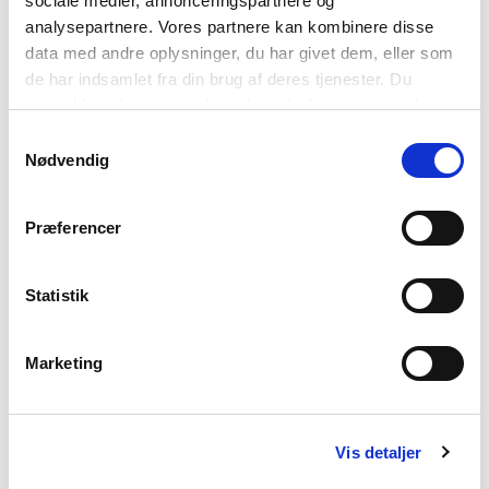
sociale medier, annonceringspartnere og
analysepartnere. Vores partnere kan kombinere disse
data med andre oplysninger, du har givet dem, eller som
de har indsamlet fra din brug af deres tjenester. Du
samtykker til vores cookies, hvis du fortsætter med at
anvende vores hjemmeside.
Samtykkevalg
Nødvendig
Præferencer
Statistik
NORSKA
Antal talare: ca. 5 miljoner
Marketing
Exportord: slalom, fjord och quisling
Hur man hälsar: hei och goddag
Svårast att säga: russiske ripsbusker og andre russiske
ripsbuskvekster
Vis detaljer