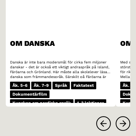
OM DANSKA
OM 
Danska är inte bara modersmål för cirka fem miljoner
Med sina
danskar - det är också ett viktigt andraspråk på Island,
största 
Färöarna och Grönland. Här måste alla skolelever läsa
för riks
danska som främmandespråk. Särskilt på Färöarna är
Mellansv
danskans ställning stark. Många färöiska ungdomar
sig över
Åk. 5-6
Åk. 7-9
Språk
Faktatext
Åk. 5-
föredrar till och med att läsa böcker på danska framför
och gotl
att läsa på sitt eget modersmål.
dialekter
Dokumentärfilm
Dokum
skorrand
sina voka
Kunskap om nordiska språk
1-3 lektioner
Kunsk
exempel h
sten)