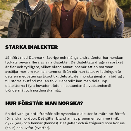
STARKA DIALEKTER
Jämfört med Danmark, Sverige och många andra länder har norskan
lyckats bevara flera av sina dialekter. De dialektala dragen i språket
är fler och tydligare, vilket bland annat innebär att en norrman
avslöjar mer om var han kommer ifrån när han talar. Anledningen är
dels en medveten språkpolitik, dels att den norska geografin bidragit
till större avstånd mellan folk. Generellt kan man dela upp
dialekterna i fyra huvudområden - östlandsmål, vestlandsmål,
tröndermål och nordnorska mål.
HUR FÖRSTÅR MAN NORSKA?
En del vanliga ord i framför allt nynorska dialekter är svåra att förstå
för andra nordbor. Det gäller bland annat pronomen som me (=vi),
dykk (=er) och hennar (hennes). Det gäller också frågeord som korleis
(=hur) och kvifor (=varför).