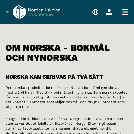
GRUNDSKOLAN
OM NORSKA - BOKMÅL
OCH NYNORSKA
NORSKA KAN SKRIVAS PÅ TVÅ SÄTT
Den norska språksituationen är unik. Norska kan nämligen skrivas
med två olika skriftspråk - bokmål och nynorska. Som norsk skolelev
får man välja vilket språk man vill använda som huvudspråk. Idag är
det knappt 90 procent som väljer bokmål och drygt 10 procent som
väljer nynorska.
Bakgrunden är historisk. I 300 år var Norge en del av Danmark, och
danska var det officiella skriftspråket i Norge. Efter frigörelsen i
början av 1800-talet ville norrmännen skapa ett eget, norskt
skriftspråk. Det skedde med två konkurrerande metoder. Den ena