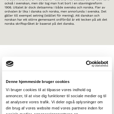
också i svenskan, men där tog man h:et bort i en stavningsreform
1906. Uttalet är dock detsamma i både svenska och norska. Fler av
ordvalen är lika i danska och norska, men annorlunda i svenska. Det
gäller till exempel setning (istället för mening). Att danskan och
norskan har ett större gemensamt ordförråd är ett tecken på att det
norska skriftspråket är baserat på det danska.
TAGGAR
Åk. 5-6
Åk. 7-9
Språk
Faktatext
Dokumentärfilm
Kunskap om nordiska språk
Denne hjemmeside bruger cookies
1-3 lektioner
Vi bruger cookies til at tilpasse vores indhold og
annoncer, til at vise dig funktioner til sociale medier og til
at analysere vores trafik. Vi deler også oplysninger om
din brug af vores website med vores partnere inden for