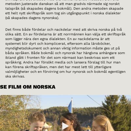
metoden justerade danskan så att man gradvis närmade sig norskt
talspråk (så skapades dagens bokmål). Den andra metoden skapade
ett helt nytt skriftspråk som tog sin utgångspunkt i norska dialekter
(så skapades dagens nynorska).
Det finns både fördelar och nackdelar med att skriva norska på två
olika sätt. En av fördelarna är att norrmännen kan välja ett skriftspråk
som ligger nära den egna dialekten. En av nackdelarna är att
systemet blir dyrt och komplicerat, eftersom alla läroböcker,
myndighetsdokument och annan viktig information måste ges ut på
båda språken. Både bokmål och nynorsk har hängivna anhängare som
ibland gått i fronten för det som närmast kan beskrivas som ett
språkkrig. Andra har försökt medla och lansera förslag till hur man
kan förena skriftspråken, men det har mest lett till ytterligare
valmöjligheter och en förvirring om hur nynorsk och bokmål egentligen
ska skrivas.
SE FILM OM NORSKA