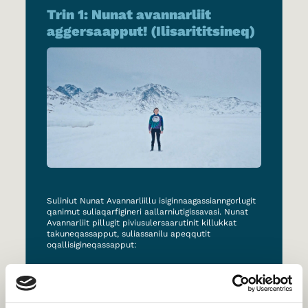
Trin 1: Nunat avannarliit
aggersaapput! (Ilisarititsineq)
Suliniut Nunat Avannarliillu isiginnaagassianngorlugit
qanimut suliaqarfigineri aallarniutigissavasi. Nunat
Avannarliit pillugit piviusulersaarutinit killukkat
takuneqassapput, suliassanilu apeqqutit
oqallisigineqassapput:
Videumik takussutissaq suliassat
allattorsimaffiat 1-mut