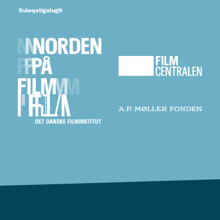
Suleqatigalugit