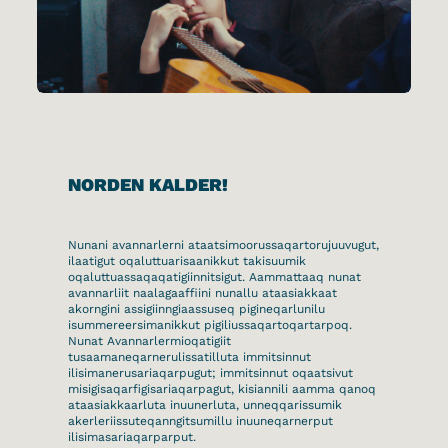
NORDEN KALDER!
Nunani avannarlerni ataatsimoorussaqartorujuuvugut,
ilaatigut oqaluttuarisaanikkut takisuumik
oqaluttuassaqaqatigiinnitsigut. Aammattaaq nunat
avannarliit naalagaaffiini nunallu ataasiakkaat
akorngini assigiinngiaassuseq pigineqarlunilu
isummereersimanikkut pigiliussaqartoqartarpoq.
Nunat Avannarlermioqatigiit
tusaamaneqarnerulissatilluta immitsinnut
ilisimanerusariaqarpugut; immitsinnut oqaatsivut
misigisaqarfigisariaqarpagut, kisiannili aamma qanoq
ataasiakkaarluta inuunerluta, unneqqarissumik
akerleriissuteqanngitsumillu inuuneqarnerput
ilisimasariaqarparput.