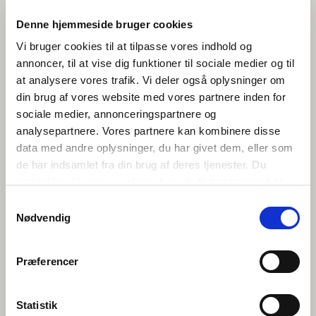
Suliassaq 1
Denne hjemmeside bruger cookies
Vi bruger cookies til at tilpasse vores indhold og
Trin 2: Nunat Avannarliit
annoncer, til at vise dig funktioner til sociale medier og til
pillugit namminerisamik
at analysere vores trafik. Vi deler også oplysninger om
oqaluttualiorneq
din brug af vores website med vores partnere inden for
(ineriartorneq)
sociale medier, annonceringspartnere og
analysepartnere. Vores partnere kan kombinere disse
data med andre oplysninger, du har givet dem, eller som
de har indsamlet fra din brug af deres tjenester. Du
samtykker til vores cookies, hvis du fortsætter med at
anvende vores hjemmeside.
Samtykkevalg
Nødvendig
Præferencer
Isiginnaagassiamit isiginnittatsimik nassaariarlusi
Nunat Avannarlerni najugarsi qaninut soqarnera
Statistik
oqallisigisiuk. Sumiiffissinni tassanerpiaq