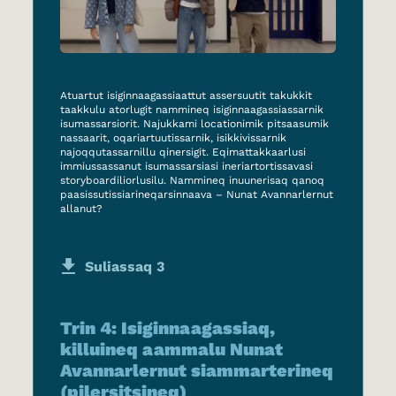
Atuartut isiginnaagassiaattut assersuutit takukkit
taakkulu atorlugit nammineq isiginnaagassiassarnik
isumassarsiorit. Najukkami locationimik pitsaasumik
nassaarit, oqariartuutissarnik, isikkivissarnik
najoqqutassarnillu qinersigit. Eqimattakkaarlusi
immiussassanut isumassarsiasi ineriartortissavasi
storyboardiliorlusilu. Nammineq inuunerisaq qanoq
paasissutissiarineqarsinnaava
– Nunat Avannarlernut
allanut?
Suliassaq 3
Trin 4: Isiginnaagassiaq,
killuineq aammalu Nunat
Avannarlernut siammarterineq
(pilersitsineq)