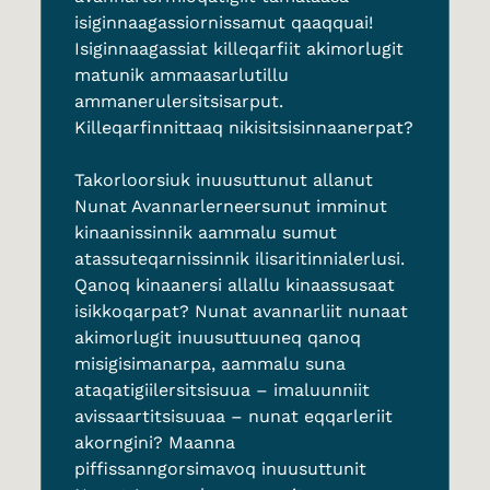
isiginnaagassiornissamut qaaqquai!
Isiginnaagassiat killeqarfiit akimorlugit
matunik ammaasarlutillu
ammanerulersitsisarput.
Killeqarfinnittaaq nikisitsisinnaanerpat?
Takorloorsiuk inuusuttunut allanut
Nunat Avannarlerneersunut imminut
kinaanissinnik
aammalu
sumut
atassuteqarnissinnik ilisaritinnialerlusi.
Qanoq kinaanersi allallu kinaassusaat
isikkoqarpat? Nunat avannarliit nunaat
akimorlugit inuusuttuuneq qanoq
misigisimanarpa, aammalu suna
ataqatigiilersitsisuua – imaluunniit
avissaartitsisuuaa – nunat eqqarleriit
akorngini?
Maanna
piffissanngorsimavoq inuusuttunit