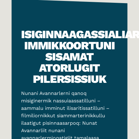
ISIGINNAAGASSIALIAR
IMMIKKOORTUNI
SISAMAT
ATORLUGIT
PILERSISSIUK
Nunani Avannarlerni qanoq
misiginermik nassuiaassatilluni –
aammalu imminut ilisaritissatilluni –
filmiliornikkut siammarterinikkullu
ilaatigut pisinnaasarpoq: Nunat
Avannarliit nunani
avannarlermioqatigiit tamalaasa