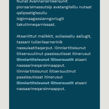
Nunat Avannarlerneersunit
piorsarsimassutsip avatangiisillu nutaat
qalipaatigissullu
isiginnaagassianngorlugit
takutinneqarnissaat.
Ataaniittut malikkit, suliassallu aallugit,
tassani tulleriiaarnerinik
nassuiaatitaqarput. Ilinniartitsisunut
ilitsersuutinut paasissutissat itinerusut
Ilinniartitsisunut ilitsersuutit
ataani
nassaarineqarsinnaapput
.
Ilinniartitsisunut ilitsersuutinut
paasissutissat itinerusut
Ilinniartitsisunut ilitsersuutit
ataani
nassaarineqarsinnaapput.