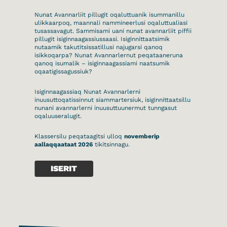
Nunat Avannarliit pillugit oqaluttuanik isummanillu
ulikkaarpoq, maannali nammineerlusi oqaluttualiasi
tusassavagut. Sammisami uani nunat avannarliit piffii
pillugit isiginnaagassiussaasi. Isiginnittaatsimik
nutaamik takutitsissatillusi najugarsi qanoq
isikkoqarpa? Nunat Avannarlernut peqataaneruna
qanoq isumalik – isiginnaagassiami naatsumik
oqaatigissagussiuk?
Isiginnaagassiaq Nunat Avannarlerni
inuusuttoqatissinnut siammartersiuk, isiginnittaatsillu
nunani avannarlerni inuusuttuunermut tunngasut
oqaluuseralugit.
Klassersilu peqataagitsi ulloq
novemberip
aallaqqaataat 2026
tikitsinnagu.
ISERIT