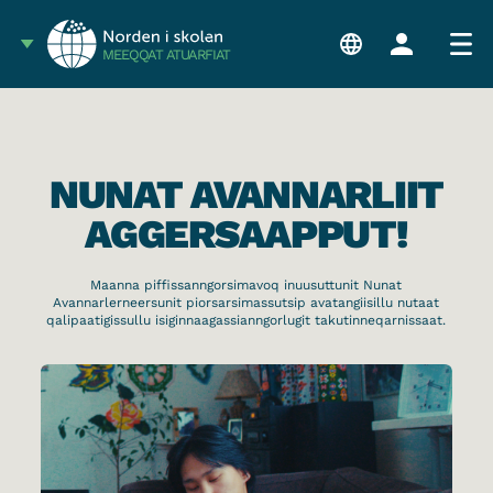
MEEQQAT ATUARFIAT
NUNAT AVANNARLIIT
AGGERSAAPPUT!
Maanna piffissanngorsimavoq inuusuttunit Nunat
Avannarlerneersunit piorsarsimassutsip avatangiisillu nutaat
qalipaatigissullu isiginnaagassianngorlugit takutinneqarnissaat.