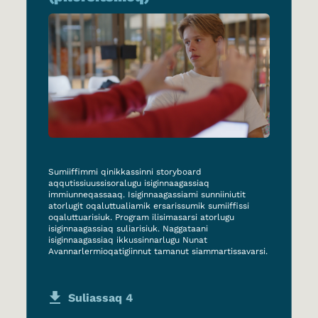
Sumiiffimmi qinikkassinni storyboard
aqqutissiuussisoralugu isiginnaagassiaq
immiunneqassaaq. Isiginnaagassiami sunniiniutit
atorlugit oqaluttualiamik ersarissumik sumiiffissi
oqaluttuarisiuk. Program ilisimasarsi atorlugu
isiginnaagassiaq suliarisiuk. Naggataani
isiginnaagassiaq ikkussinnarlugu Nunat
Avannarlermioqatigiinnut tamanut siammartissavarsi.
Suliassaq 4