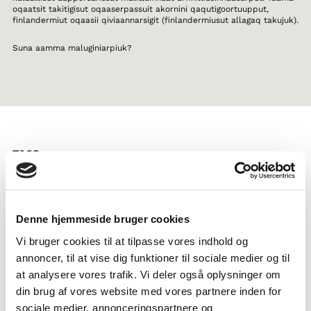
oqaatsit takitigisut oqaaserpassuit akornini qaqutigoortuupput,
finlandermiut oqaasii qiviaannarsigit (finlandermiusut allagaq takujuk).
Suna aamma maluginiarpiuk?
TAGS
5.-6. klassit
7.-9. klassit
Oqaatsit
Paasissutissaq
Isiginnaagassiat pisimasuinnik tunngavillit
Denne hjemmeside bruger cookies
Nunat Avannarliit oqaaserisanik ilisimasat
1-3 tiimit
Vi bruger cookies til at tilpasse vores indhold og
annoncer, til at vise dig funktioner til sociale medier og til
at analysere vores trafik. Vi deler også oplysninger om
din brug af vores website med vores partnere inden for
sociale medier, annonceringspartnere og