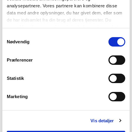
analysepartnere. Vores partnere kan kombinere disse
data med andre oplysninger, du har givet dem, eller som
de har indsamlet fra din brug af deres tjenester. Du
samtykker til vores cookies, hvis du fortsætter med at
anvende vores hjemmeside.
Samtykkevalg
Nødvendig
Præferencer
SVENSKISUUT
Atuisut: 10 millionit missigi
Statistik
Oqaatsit atukkiussat : Ombudsman, Smörgåsbord og Glögg
Ilassinneriaatsit: Hej, Hallå og God dag
Marketing
Taajuminaannerpaat: Sju sjösjuka sjömän sköttes av sjutton sköna
sjuksköterskor
KINGULLIIT PAASISSUTISSAQ
Vis detaljer