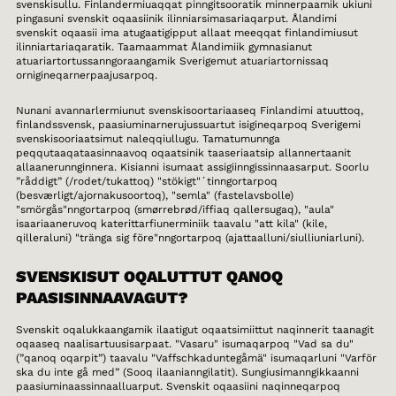
svenskisullu. Finlandermiuaqqat pinngitsooratik minnerpaamik ukiuni
pingasuni svenskit oqaasiinik ilinniarsimasariaqarput. Ålandimi
svenskit oqaasii ima atugaatigipput allaat meeqqat finlandimiusut
ilinniartariaqaratik. Taamaammat Ålandimiik gymnasianut
atuariartortussanngoraangamik Sverigemut atuariartornissaq
ornigineqarnerpaajusarpoq.
Nunani avannarlermiunut svenskisoortariaaseq Finlandimi atuuttoq,
finlandssvensk, paasiuminarnerujussuartut isigineqarpoq Sverigemi
svenskisooriaatsimut naleqqiullugu. Tamatumunnga
peqqutaaqataasinnaavoq oqaatsinik taaseriaatsip allannertaanit
allaanerunnginnera. Kisianni isumaat assigiinngissinnaasarput. Soorlu
”råddigt” (/rodet/tukattoq) "stökigt"´tinngortarpoq
(besværligt/ajornakusoortoq), "semla" (fastelavsbolle)
"smörgås"nngortarpoq (smørrebrød/iffiaq qallersugaq), "aula"
isaariaaneruvoq katerittarfiunerminiik taavalu "att kila" (kile,
qilleraluni) "tränga sig före"nngortarpoq (ajattaalluni/siulliuniarluni).
SVENSKISUT OQALUTTUT QANOQ
PAASISINNAAVAGUT?
Svenskit oqalukkaangamik ilaatigut oqaatsimiittut naqinnerit taanagit
oqaaseq naalisartuusisarpaat. "Vasaru" isumaqarpoq "Vad sa du"
(”qanoq oqarpit”) taavalu "Vaffschkaduntegåmä" isumaqarluni "Varför
ska du inte gå med” (Sooq ilaanianngilatit). Sungiusimanngikkaanni
paasiuminaassinnaalluarput. Svenskit oqaasiini naqinneqarpoq