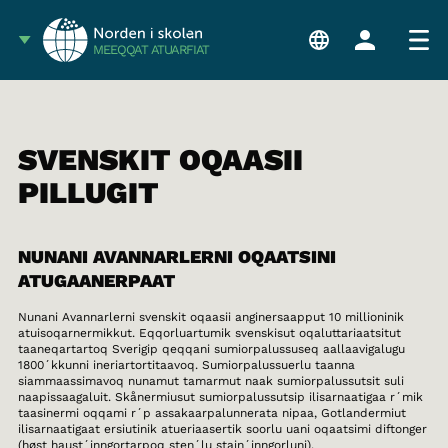
MEEQQAT ATUARFIAT
SVENSKIT OQAASII
PILLUGIT
NUNANI AVANNARLERNI OQAATSINI
ATUGAANERPAAT
Nunani Avannarlerni svenskit oqaasii anginersaapput 10 millioninik
atuisoqarnermikkut. Eqqorluartumik svenskisut oqaluttariaatsitut
taaneqartartoq Sverigip qeqqani sumiorpalussuseq aallaavigalugu
1800´kkunni ineriartortitaavoq. Sumiorpalussuerlu taanna
siammaassimavoq nunamut tamarmut naak sumiorpalussutsit suli
naapissaagaluit. Skånermiusut sumiorpalussutsip ilisarnaatigaa r´mik
taasinermi oqqami r´p assakaarpalunnerata nipaa, Gotlandermiut
ilisarnaatigaat ersiutinik atueriaasertik soorlu uani oqaatsimi diftonger
(høst haust´inngortarpoq sten´lu stain´inngorluni).