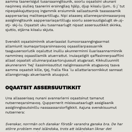
aamma taanerisigut tusarsaanngitsunik, soorlu oqaatsini ukunani
naqinneq siulleq taanerini ersinngilaq hjälp, djup kiisalu ljum.. G j´tut
nipeqakkajuttarpoq ingammik ersiummik sallaatsumik taasassamik
aappersariaq malitseqartillugu. Nipi ataaseq allanneqarsinnaasarpoq
assigiinngitsunik aappersariaqartillugu soorlu assersuutigalugit sk-,sj-
stj- skj-lu. Oqaatsit uku tusarnaarlugit nipaat assersuutikkit skinka,
sjuttio, stjärna kiisalu skjuta.
Svenskit oqaatsiminnik atueriaasiat ilumoorsaanngingaarmat
allamiunit isumaqartoqarsinnaavoq oqaasiliarpassuarnik
taaguusersorlutik oqaluttut inuillu akunnerminni iluarisaannarminnik
nammineq oqaasiliamiik atuerrattut. Inuiaqatigiit qaffasinnerpaaffiini
allaat oqaatsit ulluinnarpalaartorujussuit atugaraat. Kikkulluunniit
akunneranni 'hej' ilassinnissutitut naliginnaasumik atugaavoq taava
aamma oqaatsit kille, tjej, fralla fika´lu allattariarsornikkut sannaat
allanngornagu akuerisamik atuupput.
OQAATSIT ASSERSUUTIKKIT
Una allaaserisaq nunani avannarlerni oqaatsinut tamanut
nutserneqarsimavoq. Quppernerit misissuataarlugit assigiiaanik
assigiinngissutsinillu nassaassarsiorfigikkit. Aajuna svenskisuumut
nutsernera:
Svenskar, norrmän och danskar förstår varandra ganska bra. De har
större problem med isländska, trots att isländskan liknar det