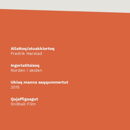
Allattoq/atuakkiortoq
Fredrik Harstad
Ingerlatitsisoq
Norden i skolen
Ukioq manna saqqummertut
2015
Qujaffigaagut
Snöball Film