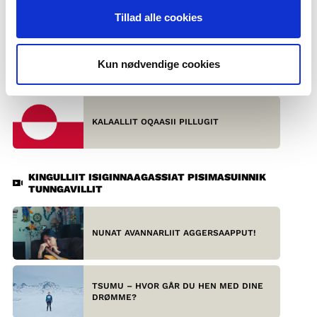
SKANDINAVIAMI OQAATSIT - AVATAANIIK
Tillad alle cookies
Kun nødvendige cookies
SAAMIMIUSUT
KALAALLIT OQAASII PILLUGIT
KINGULLIIT ISIGINNAAGASSIAT PISIMASUINNIK
TUNNGAVILLIT
NUNAT AVANNARLIIT AGGERSAAPPUT!
TSUMU – HVOR GÅR DU HEN MED DINE
DRØMME?