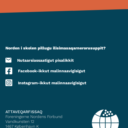
Norden i skolen pillugu ilisimasaqarnerorusuppit?
Nutaarsiassaatigut pisalikkit
Facebook-ikkut malinnaavigisigut
Instagram-ikkut malinnaavigisigut
ATTAVEQARFISSAQ
Foreningerne Nordens Forbund
Vandkunsten 12
1467
København K