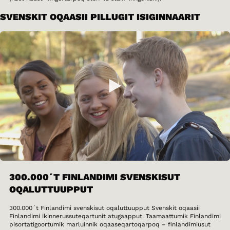
SVENSKIT OQAASII PILLUGIT ISIGINNAARIT
300.000´T FINLANDIMI SVENSKISUT
OQALUTTUUPPUT
300.000´t Finlandimi svenskisut oqaluttuupput Svenskit oqaasii
Finlandimi ikinnerussuteqartunit atugaapput. Taamaattumik Finlandimi
pisortatigoortumik marluinnik oqaaseqartoqarpoq – finlandimiusut