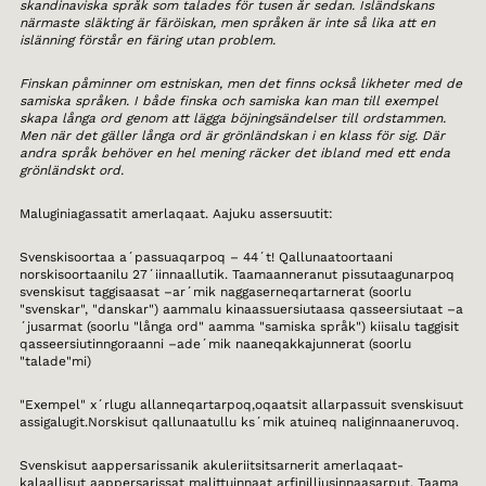
skandinaviska språk som talades för tusen år sedan. Isländskans
närmaste släkting är färöiskan, men språken är inte så lika att en
islänning förstår en färing utan problem.
Finskan påminner om estniskan, men det finns också likheter med de
samiska språken. I både finska och samiska kan man till exempel
skapa långa ord genom att lägga böjningsändelser till ordstammen.
Men när det gäller långa ord är grönländskan i en klass för sig. Där
andra språk behöver en hel mening räcker det ibland med ett enda
grönländskt ord.
Maluginiagassatit amerlaqaat. Aajuku assersuutit:
Svenskisoortaa a´passuaqarpoq – 44´t! Qallunaatoortaani
norskisoortaanilu 27´iinnaallutik. Taamaanneranut pissutaagunarpoq
svenskisut taggisaasat –ar´mik naggaserneqartarnerat (soorlu
"svenskar", "danskar") aammalu kinaassuersiutaasa qasseersiutaat –a
´jusarmat (soorlu "långa ord" aamma "samiska språk") kiisalu taggisit
qasseersiutinngoraanni –ade´mik naaneqakkajunnerat (soorlu
"talade"mi)
"Exempel" x´rlugu allanneqartarpoq,oqaatsit allarpassuit svenskisuut
assigalugit.Norskisut qallunaatullu ks´mik atuineq naliginnaaneruvoq.
Svenskisut aappersarissanik akuleriitsitsarnerit amerlaqaat-
kalaallisut aappersarissat malittuinnaat arfinilliusinnaasarput. Taama