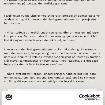
undervisning på tvers av de nordiske grensene.
I artikkelen «Undervisning med et nordisk perspektiv danner elevene»
analyserer Ingrid Lorange undervisningsmaterialene som prosjektet
har resultert i.
– Vi ser tydelig at nordisk undervisning handler om mer enn målbare
kompetanser. Den skal bidra til dannelse og hjelpe elevene til å bli
kritiske og aktive deltakere i demokratiet, sier hun.
Mange av undervisningsmaterialene bruker lekende og utforskende
metoder som spill, bevegelse og møter med vennskapsklasser i andre
nordiske land, for å vekke elevenes nysgjerrighet på resten av Norden.
Når elever sammenligner sin egen kultur med naboens, blir det også
lettere for dem å forstå sitt eget samfunn.
– Når elever møter Norden i undervisningen, handler det ikke bare
om kunnskap om nabolandene. Det handler også om å se sitt eget
språk og sitt eget samfunn i et nytt lys, sier Ingrid Lorange.
Fordypning