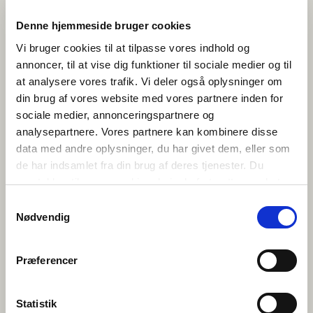
Denne hjemmeside bruger cookies
Les publikasjonen gratis digitalt:
Norden er
vores: Giv ungdomsuddannelserne et nordisk
Vi bruger cookies til at tilpasse vores indhold og
perspektiv!
(2026) red. Mischa Sloth Carlsen,
Nicolai Rekve Eriksen, Bergur Rønne Moberg,
annoncer, til at vise dig funktioner til sociale medier og til
Guro Skårdal Nygård og Ane Qvortrup
at analysere vores trafik. Vi deler også oplysninger om
Utforsk de over
100 nye
din brug af vores website med vores partnere inden for
undervisningsmaterialene
fra NordUng
sociale medier, annonceringspartnere og
Les mer om
NordUng-prosjektet
ved
Københavns Universitet
analysepartnere. Vores partnere kan kombinere disse
data med andre oplysninger, du har givet dem, eller som
de har indsamlet fra din brug af deres tjenester. Du
samtykker til vores cookies, hvis du fortsætter med at
anvende vores hjemmeside.
Samtykkevalg
Nødvendig
NordUng er finansiert av A.P. Møller og Hustru Chastine Mc-Kinney
Møllers Fond til almene Formaal.
Præferencer
Statistik