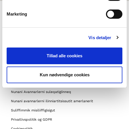
Marketing
NORDEN I SKOLEN PILLUGU
Uagut pilluta
Vis detaljer
Attavissat
Apeqqutigineqakkajuttut
Tillad alle cookies
Peqatigiiffik Norden pillugu
Suliniutigut allat
Kun nødvendige cookies
Tapertinnissamut periarfissat
Nunani Avannarlerni suleqatigiinneq
Nunani avannarlerni ilinniartitsissutit amerlanerit
Suliffimmik misiliiffigisigut
Privatlivspolitik og GDPR
Cookiepolitik