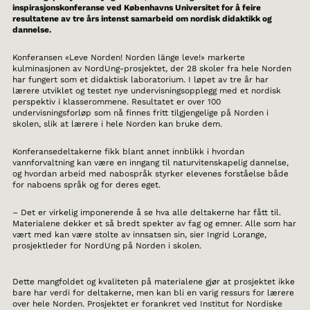
inspirasjonskonferanse ved Københavns Universitet for å feire
resultatene av tre års intenst samarbeid om nordisk didaktikk og
dannelse.
Konferansen «Leve Norden! Norden länge leve!» markerte
kulminasjonen av NordUng-prosjektet, der 28 skoler fra hele Norden
har fungert som et didaktisk laboratorium. I løpet av tre år har
lærere utviklet og testet nye undervisningsopplegg med et nordisk
perspektiv i klasserommene. Resultatet er over 100
undervisningsforløp som nå finnes fritt tilgjengelige på Norden i
skolen, slik at lærere i hele Norden kan bruke dem.
Konferansedeltakerne fikk blant annet innblikk i hvordan
vannforvaltning kan være en inngang til naturvitenskapelig dannelse,
og hvordan arbeid med nabospråk styrker elevenes forståelse både
for naboens språk og for deres eget.
– Det er virkelig imponerende å se hva alle deltakerne har fått til.
Materialene dekker et så bredt spekter av fag og emner. Alle som har
vært med kan være stolte av innsatsen sin, sier Ingrid Lorange,
prosjektleder for NordUng på Norden i skolen.
Dette mangfoldet og kvaliteten på materialene gjør at prosjektet ikke
bare har verdi for deltakerne, men kan bli en varig ressurs for lærere
over hele Norden. Prosjektet er forankret ved Institut for Nordiske