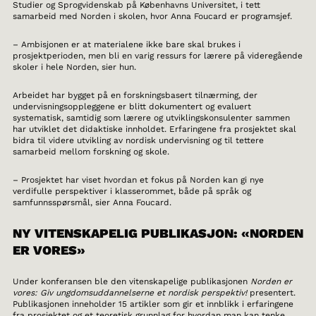
Studier og Sprogvidenskab på Københavns Universitet, i tett
samarbeid med Norden i skolen, hvor Anna Foucard er programsjef.
– Ambisjonen er at materialene ikke bare skal brukes i
prosjektperioden, men bli en varig ressurs for lærere på videregående
skoler i hele Norden, sier hun.
Arbeidet har bygget på en forskningsbasert tilnærming, der
undervisningsoppleggene er blitt dokumentert og evaluert
systematisk, samtidig som lærere og utviklingskonsulenter sammen
har utviklet det didaktiske innholdet. Erfaringene fra prosjektet skal
bidra til videre utvikling av nordisk undervisning og til tettere
samarbeid mellom forskning og skole.
– Prosjektet har viset hvordan et fokus på Norden kan gi nye
verdifulle perspektiver i klasserommet, både på språk og
samfunnsspørsmål, sier Anna Foucard.
NY VITENSKAPELIG PUBLIKASJON: «NORDEN
ER VORES»
Under konferansen ble den vitenskapelige publikasjonen
Norden er
vores: Giv ungdomsuddannelserne et nordisk perspektiv!
presentert.
Publikasjonen inneholder 15 artikler som gir et innblikk i erfaringene
fra prosjektet og et teoretisk grunnlag for hvordan man kan tenke