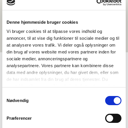
Denne hjemmeside bruger cookies
Vi bruger cookies til at tilpasse vores indhold og
annoncer, til at vise dig funktioner til sociale medier og til
at analysere vores trafik. Vi deler også oplysninger om
din brug af vores website med vores partnere inden for
sociale medier, annonceringspartnere og
analysepartnere. Vores partnere kan kombinere disse
TAGS
data med andre oplysninger, du har givet dem, eller som
de har indsamlet fra din brug af deres tjenester. Du
Historie
Samfunnsfag
Språk
Temapakke
samtykker til vores cookies, hvis du fortsætter med at
Musikk
Demokrati og medborgerskap
anvende vores hjemmeside.
Samtykkevalg
Nordisk historiebevissthet
Nødvendig
Politiske problemstillinger i Norden
Identitet
>3 leksjoner
Præferencer