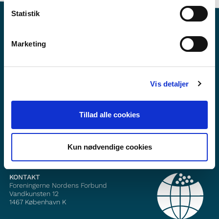
Statistik
Marketing
Vil du vite mer om Norden i skolen?
Vis detaljer
Abonner på vårt nyhetsbrev
Følg oss på Facebook
Tillad alle cookies
Følg oss på Instagram
Kun nødvendige cookies
KONTAKT
Foreningerne Nordens Forbund
Vandkunsten 12
1467
København K