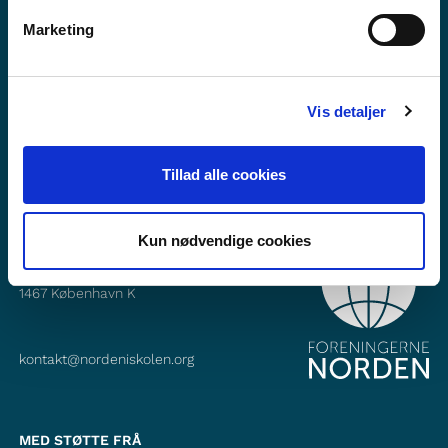
Vil du vite meir om Norden i skolen?
Marketing
Abonner på vårt nyheitsbrev
Følg oss på Facebook
Vis detaljer
Følg oss på Instagram
Tillad alle cookies
Kun nødvendige cookies
KONTAKT
Foreningerne Nordens Forbund
Vandkunsten 12
1467
København K
kontakt@nordeniskolen.org
MED STØTTE FRÅ