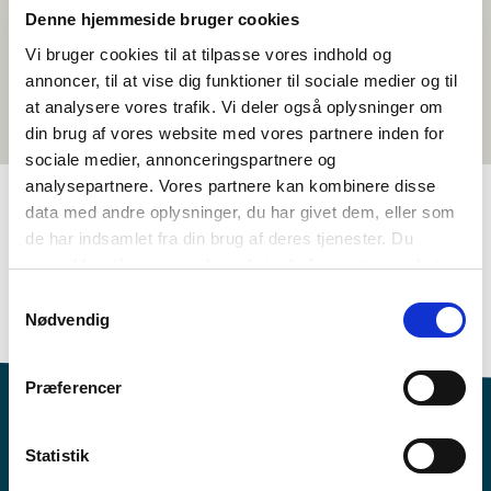
Denne hjemmeside bruger cookies
Vi bruger cookies til at tilpasse vores indhold og
annoncer, til at vise dig funktioner til sociale medier og til
at analysere vores trafik. Vi deler også oplysninger om
din brug af vores website med vores partnere inden for
sociale medier, annonceringspartnere og
analysepartnere. Vores partnere kan kombinere disse
data med andre oplysninger, du har givet dem, eller som
de har indsamlet fra din brug af deres tjenester. Du
TAGS
samtykker til vores cookies, hvis du fortsætter med at
Språk
Temapakke
Litteraturhistorie
anvende vores hjemmeside.
Samtykkevalg
1-3 skuletimar
Litteratur
Nødvendig
Præferencer
Statistik