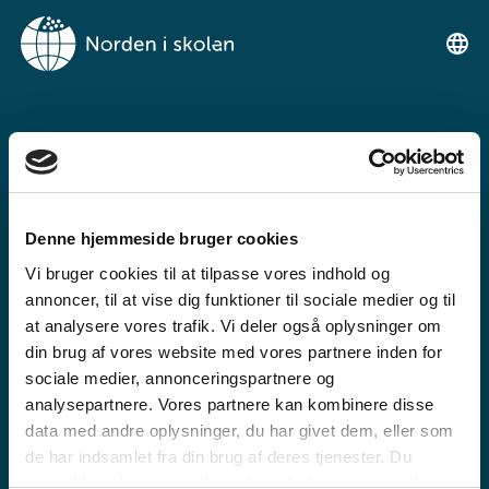
VELKOMMEN TIL
NORDEN I SKOLEN
Denne hjemmeside bruger cookies
Ein gratis undervisningsplattform for
Vi bruger cookies til at tilpasse vores indhold og
grunnskulen og den vidaregåande skule
annoncer, til at vise dig funktioner til sociale medier og til
at analysere vores trafik. Vi deler også oplysninger om
din brug af vores website med vores partnere inden for
sociale medier, annonceringspartnere og
analysepartnere. Vores partnere kan kombinere disse
data med andre oplysninger, du har givet dem, eller som
de har indsamlet fra din brug af deres tjenester. Du
GRUNNSKULE
samtykker til vores cookies, hvis du fortsætter med at