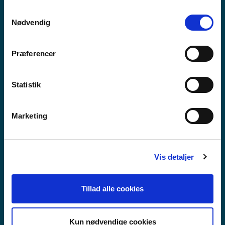
anvende vores hjemmeside.
Samtykkevalg
Nødvendig
Præferencer
Statistik
Marketing
Vis detaljer
VIDAREGÅANDE SKULE
Tillad alle cookies
Kun nødvendige cookies