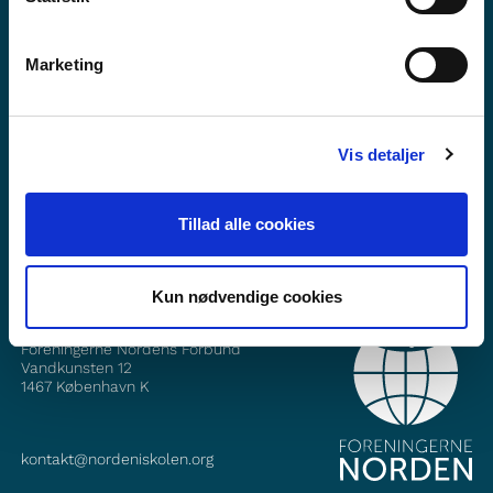
Marketing
Vil du vite meir om Norden i skolen?
Abonner på vårt nyheitsbrev
Vis detaljer
Følg oss på Facebook
Følg oss på Instagram
Tillad alle cookies
Kun nødvendige cookies
KONTAKT
Foreningerne Nordens Forbund
Vandkunsten 12
1467
København K
kontakt@nordeniskolen.org