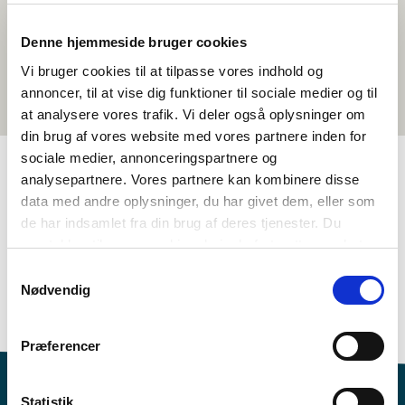
Denne hjemmeside bruger cookies
Vi bruger cookies til at tilpasse vores indhold og
annoncer, til at vise dig funktioner til sociale medier og til
at analysere vores trafik. Vi deler også oplysninger om
din brug af vores website med vores partnere inden for
sociale medier, annonceringspartnere og
analysepartnere. Vores partnere kan kombinere disse
TAGS
data med andre oplysninger, du har givet dem, eller som
de har indsamlet fra din brug af deres tjenester. Du
6.-7. klasse
8.-10. klasse
Språk
Aktivitetsframlegg
samtykker til vores cookies, hvis du fortsætter med at
Språkforståing – munnleg (DA, NO, SV)
anvende vores hjemmeside.
Samtykkevalg
Språkforståing - nabospråkundervisning
Nødvendig
1-3 skuletimar
Præferencer
Statistik