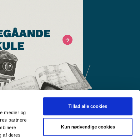
EGÅANDE
KULE
Tillad alle cookies
ale medier og
ores partnere
Kun nødvendige cookies
ombinere
g af deres