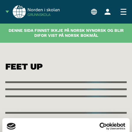
GRUNNSKOLA
DENNE SIDA FINNST IKKJE PÅ NORSK NYNORSK OG BLIR
DIFOR VIST PÅ NORSK BOKMÅL
FEET UP