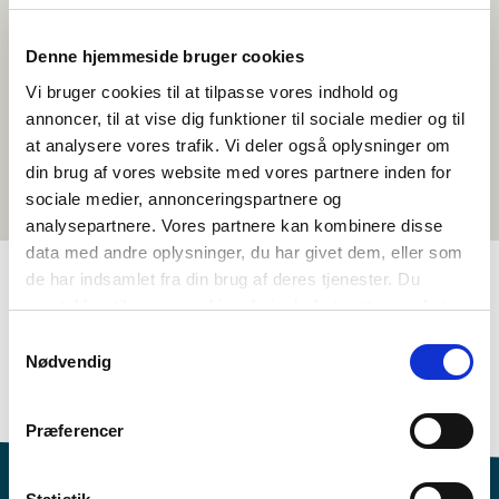
Denne hjemmeside bruger cookies
Vi bruger cookies til at tilpasse vores indhold og
annoncer, til at vise dig funktioner til sociale medier og til
at analysere vores trafik. Vi deler også oplysninger om
din brug af vores website med vores partnere inden for
sociale medier, annonceringspartnere og
analysepartnere. Vores partnere kan kombinere disse
data med andre oplysninger, du har givet dem, eller som
de har indsamlet fra din brug af deres tjenester. Du
samtykker til vores cookies, hvis du fortsætter med at
TAGS
anvende vores hjemmeside.
Samtykkevalg
4.-5. klasse
6.-7. klasse
Språk
Kortfilm
Finsk
Nødvendig
<1 leksjon
Præferencer