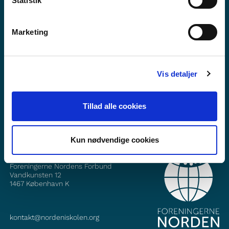
Statistik
Marketing
Vil du vite meir om Norden i skolen?
Abonner på vårt nyheitsbrev
Vis detaljer
Følg oss på Facebook
Tillad alle cookies
Følg oss på Instagram
Kun nødvendige cookies
KONTAKT
Foreningerne Nordens Forbund
Vandkunsten 12
1467
København K
kontakt@nordeniskolen.org