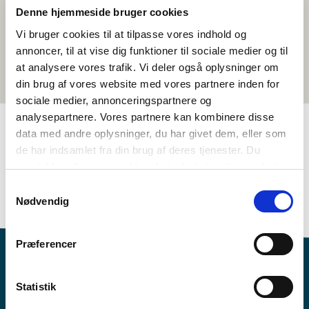
Denne hjemmeside bruger cookies
Vi bruger cookies til at tilpasse vores indhold og
annoncer, til at vise dig funktioner til sociale medier og til
at analysere vores trafik. Vi deler også oplysninger om
din brug af vores website med vores partnere inden for
sociale medier, annonceringspartnere og
analysepartnere. Vores partnere kan kombinere disse
data med andre oplysninger, du har givet dem, eller som
de har indsamlet fra din brug af deres tjenester. Du
TAGS
samtykker til vores cookies, hvis du fortsætter med at
6.-7. klasse
8.-10. klasse
Språk
Kortfilm
anvende vores hjemmeside.
Samtykkevalg
Islandsk
<1 skuletime
Nødvendig
Præferencer
Statistik