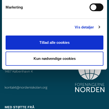
Vil du vite meir om Norden i skolen?
Marketing
Abonner på vårt nyheitsbrev
Følg oss på Facebook
Vis detaljer
Følg oss på Instagram
Tillad alle cookies
Kun nødvendige cookies
KONTAKT
Foreningerne Nordens Forbund
Vandkunsten 12
1467
København K
kontakt@nordeniskolen.org
MED STØTTE FRÅ