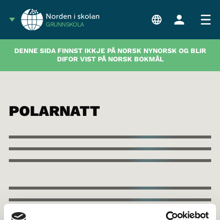
GRUNNSKOLA
DENNE SIDA FINNST IKKJE PÅ NORSK NYNORSK OG BLIR
DIFOR VIST PÅ NORSK BOKMÅL
POLARNATT