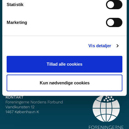
Statistik
Marketing
Vil du vite meir om Norden i skolen?
Abonner på vårt nyheitsbrev
Vis detaljer
Følg oss på Facebook
Tillad alle cookies
Følg oss på Instagram
Kun nødvendige cookies
KONTAKT
Foreningerne Nordens Forbund
Vandkunsten 12
1467
København K