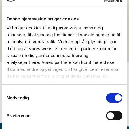
Denne hjemmeside bruger cookies
Vi bruger cookies til at tilpasse vores indhold og
annoncer, til at vise dig funktioner til sociale medier og til
at analysere vores trafik. Vi deler også oplysninger om
din brug af vores website med vores partnere inden for
sociale medier, annonceringspartnere og
analysepartnere. Vores partnere kan kombinere disse
data med andre oplysninger, du har givet dem, eller som
de har indsamlet fra din brug af deres tjenester. Du
TAGS
samtykker til vores cookies, hvis du fortsætter med at
anvende vores hjemmeside.
Samtykkevalg
4.-5. klasse
6.-7. klasse
Språk
Kortfilm
Nødvendig
Språkforståelse - muntlig (DA, NO, SV)
Svensk
<1 leksjon
Præferencer