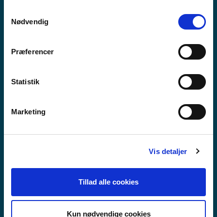
anvende vores hjemmeside.
Samtykkevalg
Nødvendig
Præferencer
Statistik
Marketing
Vis detaljer
VIDAREGÅANDE SKULE
Tillad alle cookies
Kun nødvendige cookies