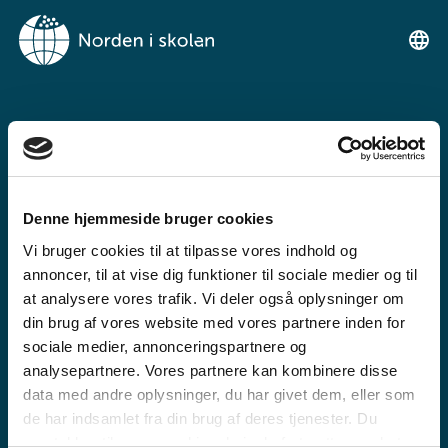
VELKOMMEN TIL
NORDEN I SKOLEN
Denne hjemmeside bruger cookies
Ein gratis undervisningsplattform for
Vi bruger cookies til at tilpasse vores indhold og
grunnskulen og den vidaregåande skule
annoncer, til at vise dig funktioner til sociale medier og til
at analysere vores trafik. Vi deler også oplysninger om
din brug af vores website med vores partnere inden for
sociale medier, annonceringspartnere og
analysepartnere. Vores partnere kan kombinere disse
data med andre oplysninger, du har givet dem, eller som
de har indsamlet fra din brug af deres tjenester. Du
GRUNNSKULE
samtykker til vores cookies, hvis du fortsætter med at