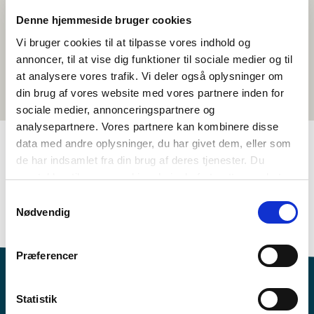
Denne hjemmeside bruger cookies
Vi bruger cookies til at tilpasse vores indhold og
annoncer, til at vise dig funktioner til sociale medier og til
at analysere vores trafik. Vi deler også oplysninger om
din brug af vores website med vores partnere inden for
sociale medier, annonceringspartnere og
analysepartnere. Vores partnere kan kombinere disse
data med andre oplysninger, du har givet dem, eller som
de har indsamlet fra din brug af deres tjenester. Du
TAGS
samtykker til vores cookies, hvis du fortsætter med at
anvende vores hjemmeside.
6.-7. klasse
8.-10. klasse
Språk
Kortfilm
Samtykkevalg
Nødvendig
1-3 skuletimar
Præferencer
Statistik