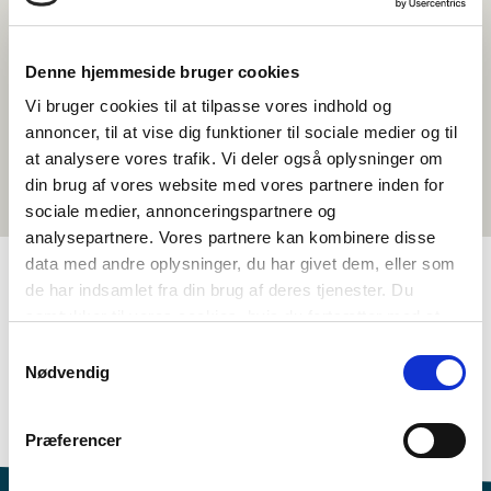
Denne hjemmeside bruger cookies
Vi bruger cookies til at tilpasse vores indhold og
annoncer, til at vise dig funktioner til sociale medier og til
at analysere vores trafik. Vi deler også oplysninger om
din brug af vores website med vores partnere inden for
sociale medier, annonceringspartnere og
analysepartnere. Vores partnere kan kombinere disse
data med andre oplysninger, du har givet dem, eller som
de har indsamlet fra din brug af deres tjenester. Du
TAGS
samtykker til vores cookies, hvis du fortsætter med at
anvende vores hjemmeside.
Samtykkevalg
4.-5. klasse
6.-7. klasse
Språk
Kortfilm
Nødvendig
Språkforståelse - muntlig (DA, NO, SV)
Dansk
<1 leksjon
Præferencer