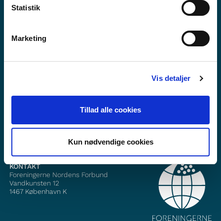
Statistik
Marketing
Vil du vite meir om Norden i skolen?
Abonner på vårt nyheitsbrev
Vis detaljer
Følg oss på Facebook
Tillad alle cookies
Følg oss på Instagram
Kun nødvendige cookies
KONTAKT
Foreningerne Nordens Forbund
Vandkunsten 12
1467
København K