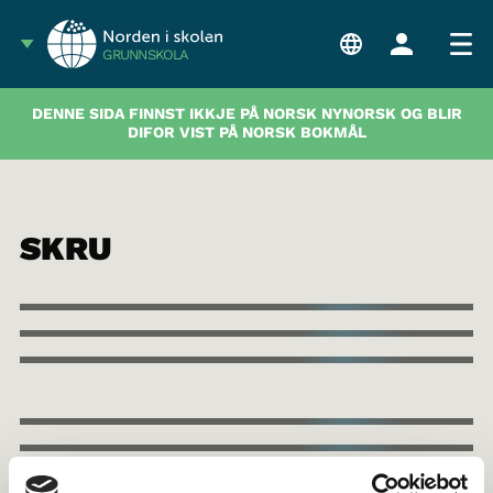
GRUNNSKOLA
DENNE SIDA FINNST IKKJE PÅ NORSK NYNORSK OG BLIR
DIFOR VIST PÅ NORSK BOKMÅL
SKRU