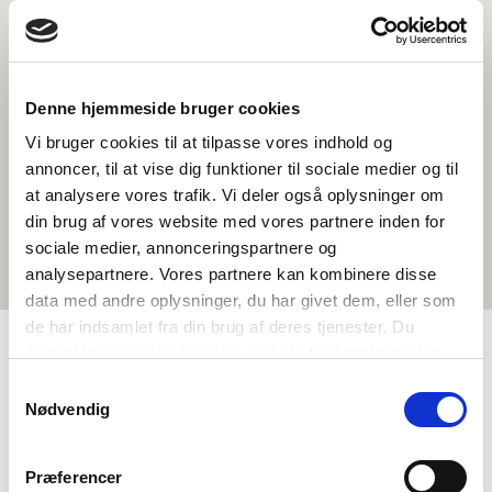
Denne hjemmeside bruger cookies
Vi bruger cookies til at tilpasse vores indhold og
annoncer, til at vise dig funktioner til sociale medier og til
at analysere vores trafik. Vi deler også oplysninger om
din brug af vores website med vores partnere inden for
sociale medier, annonceringspartnere og
analysepartnere. Vores partnere kan kombinere disse
data med andre oplysninger, du har givet dem, eller som
de har indsamlet fra din brug af deres tjenester. Du
samtykker til vores cookies, hvis du fortsætter med at
anvende vores hjemmeside.
TAGS
Samtykkevalg
Nødvendig
8.-10. klasse
Språk
Samfunnsfag
Dokumentarfilm
Nordisk kulturforståelse
Identitet
Grønlandsk
Præferencer
1-3 leksjoner