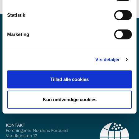
Statistik
Marketing
Vil du vite meir om Norden i skolen?
Vis detaljer
Abonner på vårt nyheitsbrev
Tillad alle cookies
Følg oss på Facebook
Følg oss på Instagram
Kun nødvendige cookies
KONTAKT
Foreningerne Nordens Forbund
Vandkunsten 12