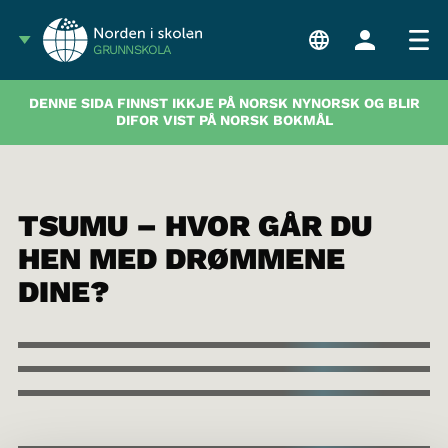
GRUNNSKOLA
DENNE SIDA FINNST IKKJE PÅ NORSK NYNORSK OG BLIR
DIFOR VIST PÅ NORSK BOKMÅL
TSUMU – HVOR GÅR DU
HEN MED DRØMMENE
DINE?