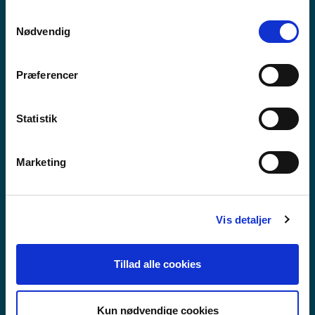
anvende vores hjemmeside.
Samtykkevalg
Nødvendig
Præferencer
Statistik
Marketing
Vis detaljer
VIDAREGÅANDE SKULE
Tillad alle cookies
Kun nødvendige cookies