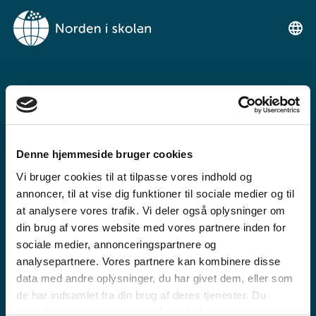
VELKOMMEN TIL
NORDEN I SKOLEN
Denne hjemmeside bruger cookies
Ein gratis undervisningsplattform for
Vi bruger cookies til at tilpasse vores indhold og
grunnskulen og den vidaregåande skule
annoncer, til at vise dig funktioner til sociale medier og til
at analysere vores trafik. Vi deler også oplysninger om
din brug af vores website med vores partnere inden for
sociale medier, annonceringspartnere og
analysepartnere. Vores partnere kan kombinere disse
data med andre oplysninger, du har givet dem, eller som
de har indsamlet fra din brug af deres tjenester. Du
GRUNNSKULE
samtykker til vores cookies, hvis du fortsætter med at