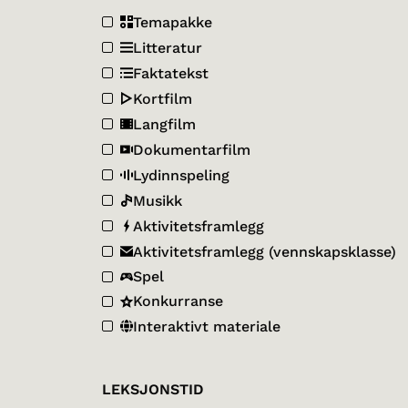
Temapakke
Litteratur
Faktatekst
Kortfilm
Langfilm
Dokumentarfilm
Lydinnspeling
Musikk
Aktivitetsframlegg
Aktivitetsframlegg (vennskapsklasse)
Spel
Konkurranse
Interaktivt materiale
LEKSJONSTID