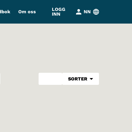
LOGG
dbok
Om oss
NN
INN
SORTER