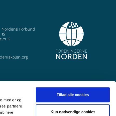
e Nordens Forbund
 12
avn K
deniskolen.org
Tillad alle cookies
ale medier og
ores partnere
Kun nødvendige cookies
ombinere