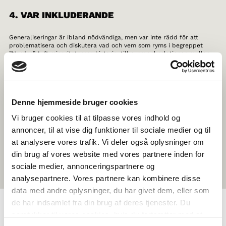
4. VAR INKLUDERANDE
Generaliseringar är ibland nödvändiga, men var inte rädd för att
problematisera och diskutera vad och vem som ryms i begreppet
”Norden”. Lyft minoriteternas historia, till exempel relationen mellan
Grönland och Danmark, samernas rättigheter och identitet, och glöm
inte mindre kända grupper som tatarerna i Finland.
5. TA ER UT UR KLASSRUMMET
Denne hjemmeside bruger cookies
Om du känner dig riktigt inspirerad, varför inte planera en
Vi bruger cookies til at tilpasse vores indhold og
specialkurs, studiebesök eller resa? Kanske en kurs i nordisk historia
annoncer, til at vise dig funktioner til sociale medier og til
eller en resa till Köpenhamn för att ta reda på vad Nordiska rådet
gör? Det är bara fantasin som sätter gränserna för vad temat eller
at analysere vores trafik. Vi deler også oplysninger om
resmålet kan vara.
din brug af vores website med vores partnere inden for
sociale medier, annonceringspartnere og
analysepartnere. Vores partnere kan kombinere disse
data med andre oplysninger, du har givet dem, eller som
de har indsamlet fra din brug af deres tjenester. Du
samtykker til vores cookies, hvis du fortsætter med at
OM NORDEN I SKOLAN