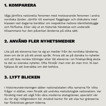
1. KOMPARERA
Våga jämföra nationella fenomen med motsvarande fenomen i andra
nordiska länder. Jämför till exempel flaggdagar och diskutera med
klassen vad dagarna berättar om respektive nations identitetsbygge
och förflutna. Eller välj ut en historisk händelse och undersök
tillsammans hur den påverkat länderna på olika sätt.
2. ANVÄND FLER NYHETSMEDIER
Lita på att eleverna kan ta sig an medier från de nordiska länderna,
även om de är på ett annat språk. Prova att se på danska tv-nyheter
och att läsa norska tidningar eller låt eleverna i en finskspråkig skola
ta del av svenska nyheter. Ofta förstår man mer än man tror. Ni kan
hjälpas åt att översätta om det behövs.
3. LYFT BLICKEN
I historieundervisningen sätter nationalstaten ofta ramarna för vilka
frågor vi ställer, men försök att undvika metodologisk nationalism. Var
försiktig med att utgå från våra moderna statsgränser, speciellt när
du rör dig i tidigmodern tid. Använd kartor för att visa hur gränserna
har förändrats genom tiderna.