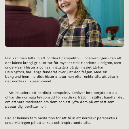
Hur kan man lyfta in ett nordiskt perspektiv i undervisningen utan att
det känns krångligt eller tar för mycket tid? Henrietta Lindgren, som
undervisar i historia och samhällslära på gymnasiet Lärkan i
Helsingfors, har länge funderat över just den frågan. Med sin
bakgrund inom nordisk historia letar hon efter enkla sätt att väva in
det nordiska i klassrummet.
– Att inkludera ett nordiskt perspektiv behöver inte betyda att du
offrar din normala lektionstid för nordiska frågor. I stället handlar det
om att vara medveten om dem och att lyfta dem på ett sätt som
passar dig, berättar hon.
Här är hennes fem bästa tips för att få in ett nordiskt perspektiv i
undervisningen på ett enkelt och inspirerande sätt.