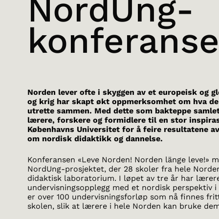
NordUng-
konferans
Norden lever ofte i skyggen av et europeisk og gl
og krig har skapt økt oppmerksomhet om hva de
utrette sammen. Med dette som bakteppe samlet
lærere, forskere og formidlere til en stor inspir
Københavns Universitet for å feire resultatene a
om nordisk didaktikk og dannelse.
Konferansen «Leve Norden! Norden länge leve!» m
NordUng-prosjektet, der 28 skoler fra hele Norde
didaktisk laboratorium. I løpet av tre år har lærer
undervisningsopplegg med et nordisk perspektiv 
er over 100 undervisningsforløp som nå finnes fritt
skolen, slik at lærere i hele Norden kan bruke dem