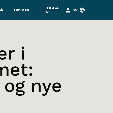
LOGGA
ok
Om oss
SV
IN
r i
met:
 og nye