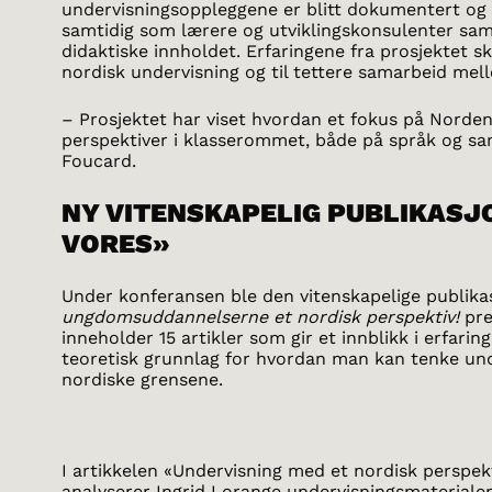
undervisningsoppleggene er blitt dokumentert og 
samtidig som lærere og utviklingskonsulenter sam
didaktiske innholdet. Erfaringene fra prosjektet ska
nordisk undervisning og til tettere samarbeid mel
– Prosjektet har viset hvordan et fokus på Norden 
perspektiver i klasserommet, både på språk og s
Foucard.
NY VITENSKAPELIG PUBLIKASJ
VORES»
Under konferansen ble den vitenskapelige publik
ungdomsuddannelserne et nordisk perspektiv!
pre
inneholder 15 artikler som gir et innblikk i erfarin
teoretisk grunnlag for hvordan man kan tenke und
nordiske grensene.
I artikkelen «Undervisning med et nordisk perspek
analyserer Ingrid Lorange undervisningsmateriale