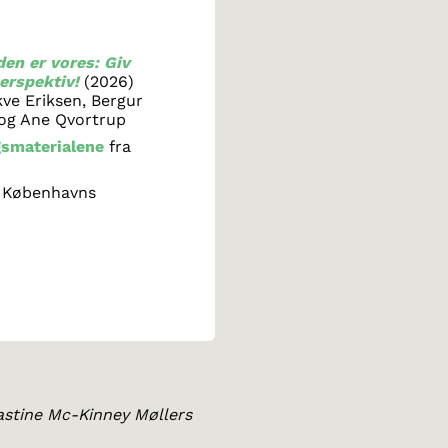
en er vores: Giv
erspektiv!
(2026)
kve Eriksen, Bergur
og Ane Qvortrup
gsmaterialene
fra
 Københavns
astine Mc-Kinney Møllers