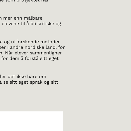
 om mer enn målbare
levene til å bli kritiske og
de og utforskende metoder
r i andre nordiske land, for
en. Når elever sammenligner
 for dem å forstå sitt eget
ler det ikke bare om
e sitt eget språk og sitt