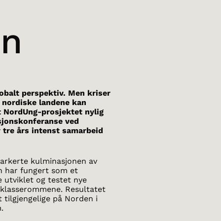
en
obalt perspektiv. Men kriser
 nordiske landene kan
 NordUng-prosjektet nylig
asjonskonferanse ved
v tre års intenst samarbeid
arkerte kulminasjonen av
n har fungert som et
e utviklet og testet nye
i klasserommene. Resultatet
 tilgjengelige på Norden i
.