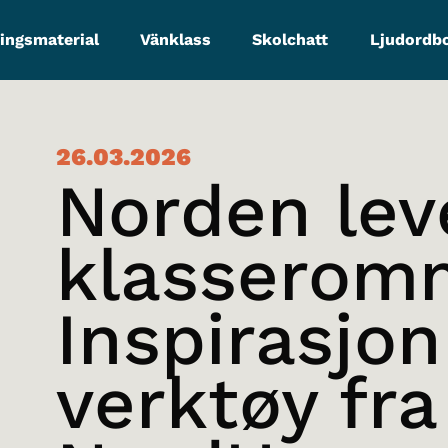
ingsmaterial
Vänklass
Skolchatt
Ljudordb
26.03.2026
Norden leve
klasserom
Inspirasjon
verktøy fra