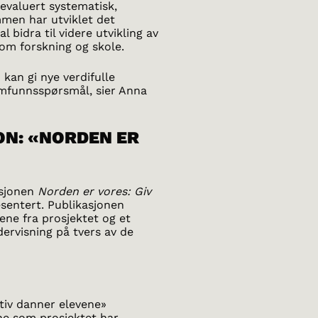
evaluert systematisk,
men har utviklet det
l bidra til videre utvikling av
lom forskning og skole.
kan gi nye verdifulle
amfunnsspørsmål, sier Anna
ON: «NORDEN ER
asjonen
Norden er vores: Giv
sentert. Publikasjonen
gene fra prosjektet og et
ervisning på tvers av de
tiv danner elevene»
ne som prosjektet har