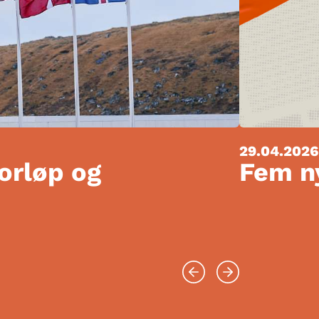
29.04.2026
forløp og
Fem ny