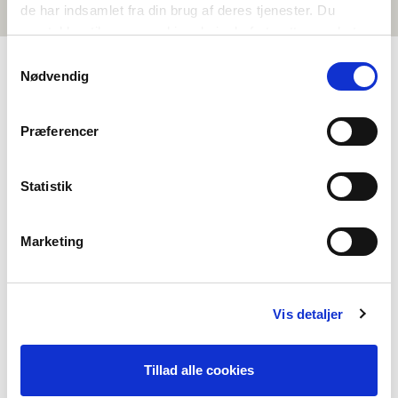
de har indsamlet fra din brug af deres tjenester. Du
samtykker til vores cookies, hvis du fortsætter med at
anvende vores hjemmeside.
Samtykkevalg
Nødvendig
OM NORDEN I SKOLAN
Præferencer
Om oss
Kontakt
Statistik
Vanliga frågor
Om Föreningen Norden
Marketing
Våra andra projekt
Stödmöjligheter
Vis detaljer
Nordiskt samarbete
Fler nordiska utbildningsaktörer
Tillad alle cookies
Gör praktik hos oss