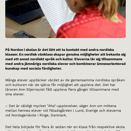
På Norden i skolan är det lätt att ta kontakt med andra nordiska
klasser. En nordisk vänklass skapar genuina möjligheter att bekanta sig
med ett annat nordiskt språk och kultur. Eleverna lär sig tillsammans
med andra jämnåriga nordiska elever och kombinerar ämnesorienterad
kunskap med sociala färdigheter.
Många elever upptäcker värdet av de gemensamma nordiska språken
och kulturen när de själva får möjlighet att uppleva det. Det har
läraren Ann Stjernqvist fått uppleva flera gånger tillsammans med
sina elever.
– Det är väldigt mycket "Aha"-upplevelser, säger Ann om mötena
mellan hennes elever vid Fäladsgården i Lund, Sverige och eleverna
vid Nordagerskole i Ringe, Danmark.
Det hela började för flera år sedan när en klass från respektive skola