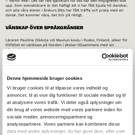
– Varför inte? Det var rätt självklart för oss när den möjligheten dök
upp. Som svensklärare är det häftigt att vi har fått bjuda hit danskar,
och alla våra elever i årskurs åtta har fått träffa och prata med en
dansk. Det kommer nära, det blir på riktigt.
VÄNSKAP ÖVER SPRÅKGRÄNSER
Läraren Pauliina Olkkola vid Maunun koulu i Rusko, Finland, söker för
tillfället en vänklass på Norden i skolan tillsammans med sin
högstadieklass.
– Att lära känna ungdomar från ett annat land och att samarbeta
med dem är ett bra sätt att bli mer internationell. Eleverna är
motiverade, så det skulle vara jättekul om vi hade en vänklass, säger
Pauliina
Denne hjemmeside bruger cookies
Vi bruger cookies til at tilpasse vores indhold og
Pauliina tycker att konceptet med en vänklass är både spännande
och lärorikt. Hennes elever har alla finska som modersmål men är
annoncer, til at vise dig funktioner til sociale medier og til
motiverade att öva sina kunskaper i svenska, och gärna med en klass
at analysere vores trafik. Vi deler også oplysninger om
från Danmark! I och med samarbetet hoppas hon att eleverna ska se
betydelsen av att kunna kommunicera med sina grannländer i väst
din brug af vores website med vores partnere inden for
och få större inblick i de skandinaviska språken. De hoppas också på
sociale medier, annonceringspartnere og
att hitta en vänklass de kan besöka för att få bekanta sig med
landets kultur och miljö på djupet.
analysepartnere. Vores partnere kan kombinere disse
data med andre oplysninger, du har givet dem, eller som