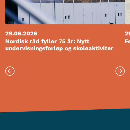
29.06.2026
2
Nordisk råd fyller 75 år: Nytt
F
undervisningsforløp og skoleaktiviter