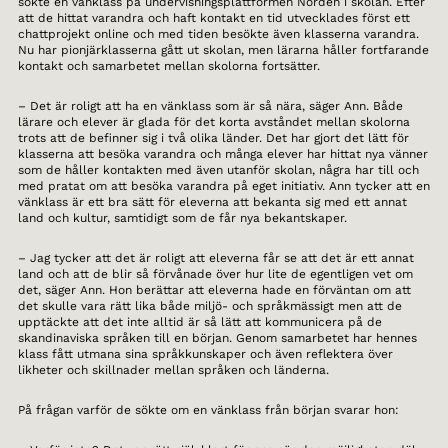
sökte en vänklass på undervisningsplattformen Norden i skolan. Efter
att de hittat varandra och haft kontakt en tid utvecklades först ett
chattprojekt online och med tiden besökte även klasserna varandra.
Nu har pionjärklasserna gått ut skolan, men lärarna håller fortfarande
kontakt och samarbetet mellan skolorna fortsätter.
– Det är roligt att ha en vänklass som är så nära, säger Ann. Både
lärare och elever är glada för det korta avståndet mellan skolorna
trots att de befinner sig i två olika länder. Det har gjort det lätt för
klasserna att besöka varandra och många elever har hittat nya vänner
som de håller kontakten med även utanför skolan, några har till och
med pratat om att besöka varandra på eget initiativ. Ann tycker att en
vänklass är ett bra sätt för eleverna att bekanta sig med ett annat
land och kultur, samtidigt som de får nya bekantskaper.
– Jag tycker att det är roligt att eleverna får se att det är ett annat
land och att de blir så förvånade över hur lite de egentligen vet om
det, säger Ann. Hon berättar att eleverna hade en förväntan om att
det skulle vara rätt lika både miljö- och språkmässigt men att de
upptäckte att det inte alltid är så lätt att kommunicera på de
skandinaviska språken till en början. Genom samarbetet har hennes
klass fått utmana sina språkkunskaper och även reflektera över
likheter och skillnader mellan språken och länderna.
På frågan varför de sökte om en vänklass från början svarar hon: