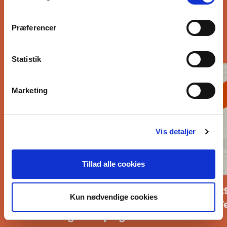
Præferencer
FLER NYHETER
Statistik
Marketing
Vis detaljer
Tillad alle cookies
29.06.2026
2
Kun nødvendige cookies
Nordisk råd fyller 75 år: Nytt
F
undervisningsforløp og skoleaktiviter