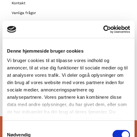
Kontakt
Vanliga frågor
Om Föreningen Norden
Våra andra projekt
Stödmöjligheter
Denne hjemmeside bruger cookies
Nordiskt samarbete
Vi bruger cookies til at tilpasse vores indhold og
Fler nordiska utbildningsaktörer
annoncer, til at vise dig funktioner til sociale medier og til
Gör praktik hos oss
at analysere vores trafik. Vi deler også oplysninger om
Privatlivspolitik og GDPR
din brug af vores website med vores partnere inden for
sociale medier, annonceringspartnere og
Cookiepolitik
analysepartnere. Vores partnere kan kombinere disse
data med andre oplysninger, du har givet dem, eller som
Nyheter
de har indsamlet fra din brug af deres tjenester. Du
samtykker til vores cookies, hvis du fortsætter med at
anvende vores hjemmeside.
Samtykkevalg
Nødvendig