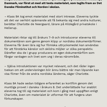
Danmark, var först ut med att testa materialet, som tagits fram av Det
Danske Filminstitut och Norden i skolan.
–
Klass 9A tog emot materialet med stort intresse. Eleverna tyckte
att det var oerhört spännande att få bekanta sig med andra kulturer,
berättar Charlotte de Neergaard, lärare på Kildegård privatskole i
Hellerup.
Materialet riktar sig till årskurs 7–9 och introducerar eleverna till
dokumentären som genre genom klipp ur nordiska dokumentärfilmer.
Eleverna får även lära sig hur filmiska uttrycksmedel kan användas
för att förstärka känslor och skildra miljöer ur olika perspektiv.
Därefter ska de i grupp producera en egen dokumentärfilm som
fångar vardagen och livet som ung i deras närområde.
– Själva introduktionen var mycket relevant, och det råder ingen
tvekan om att undervisningen blir ännu bättre när man löpande kan
visa filmer från de andra nordiska länderna, säger Charlotte.
Klass 9A hade sedan tidigare erfarenhet av kortfilm genom det
muntliga provet i danska i årskurs 8. Det underlättade hur snabbt
eleverna tog till sig materialet och kom i gång med uppgiften enligt
Charlotte, även om materialet är utformat för att fungera utan
förkunskaper.