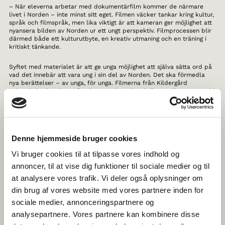
– När eleverna arbetar med dokumentärfilm kommer de närmare
livet i Norden – inte minst sitt eget. Filmen väcker tankar kring kultur,
språk och filmspråk, men lika viktigt är att kameran ger möjlighet att
nyansera bilden av Norden ur ett ungt perspektiv. Filmprocessen blir
därmed både ett kulturutbyte, en kreativ utmaning och en träning i
kritiskt tänkande.
Syftet med materialet är att ge unga möjlighet att själva sätta ord på
vad det innebär att vara ung i sin del av Norden. Det ska förmedla
nya berättelser – av unga, för unga. Filmerna från Kildergård
privatskola visar hur syftet kan omsättas i praktiken, enligt Sara Prahl
Larsen, projektledare för Norden på film på Det Danske Filminstitut.
– Eleverna på Kildegård privatskole var verkligen duktiga på att
reflektera över vad som upptar dem i vardagen. En grupp gjorde en
film om prestationspressen i skolan, medan en annan satte ord på
Denne hjemmeside bruger cookies
vad det egentligen innebär att ha tid för sig själv, säger hon.
Vi bruger cookies til at tilpasse vores indhold og
Eleverna skildrar sin egen vardag och närmiljö, samtidigt som de
annoncer, til at vise dig funktioner til sociale medier og til
bjuder in till reflektion över hur deras liv liknar eller skiljer sig åt från
at analysere vores trafik. Vi deler også oplysninger om
andra unga i Norden.
din brug af vores website med vores partnere inden for
– Jag tror att det kan vara både roligt och lärorikt för eleverna att
sociale medier, annonceringspartnere og
upptäcka om det är samma saker som upptar andra unga i Norden –
analysepartnere. Vores partnere kan kombinere disse
eller om unga i, till exempel Östgrönland, går och grubblar över något
helt annat. Genom att få syn på både skillnader och likheter kommer