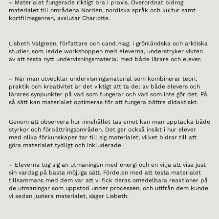
– Materialet fungerade riktigt bra i praxis. Överordnat bidrog
materialet till områdena Norden, nordiska språk och kultur samt
kortfilmsgenren, avslutar Charlotte.
Lisbeth Valgreen, författare och cand.mag. i grönländska och arktiska
studier, som ledde workshoppen med eleverna, understryker vikten
av att testa nytt undervisningsmaterial med både lärare och elever.
– När man utvecklar undervisningsmaterial som kombinerar teori,
praktik och kreativitet är det viktigt att ta del av både elevers och
lärares synpunkter på vad som fungerar och vad som inte gör det. På
så sätt kan materialet optimeras för att fungera bättre didaktiskt.
Genom att observera hur innehållet tas emot kan man upptäcka både
styrkor och förbättringsområden. Det ger också insikt i hur elever
med olika förkunskaper tar till sig materialet, vilket bidrar till att
göra materialet tydligt och inkluderade.
– Eleverna tog sig an utmaningen med energi och en vilja att visa just
sin vardag på bästa möjliga sätt. Fördelen med att testa materialet
tillsammans med dem var att vi fick deras omedelbara reaktioner på
de utmaningar som uppstod under processen, och utifrån dem kunde
vi sedan justera materialet, säger Lisbeth.