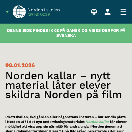
GRUNDSKOLE
DENNE SIDE FINDES IKKE PÅ DANSK OG VISES DERFOR PÅ
SVENSKA
08.01.2026
Norden kallar – nytt
material låter elever
skildra Norden på film
Idrottshallen, skolgården eller någonstans i naturen – hur ser din plats
i Norden ut? I det nya undervisningsmaterialet
Norden kallar
får elever
möjlighet att visa upp sin närmiljö för andra unga i Norden genom att
skapa dokumentärfilmer. Klass 9A på Kildegård privatskole i Hellerup,