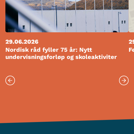
29.06.2026
2
Nordisk råd fyller 75 år: Nytt
F
undervisningsforløp og skoleaktiviter