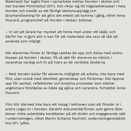
Materialet har tagits fram i samarbete mellan Norden i skolan och
Det Danske Filminstitut (DFI). Det riktar sig till högstadieklasser i hela
Norden och består av ett färdigt lektionsupplägg och
lärarhandledning för att göra det enkelt att komma i gång, vilket Anna
Foucard, programchef på Norden i skolan, betonar.
– Vi vet att lärare har mycket att hinna med under ett läsår, och
därför har vi gjort allt vi kan för att materialet ska vara så lätt att
använda som möjligt.
När elevernas filmer är färdiga laddas de upp och delas med andra
klasser på Norden i skolan. På så sätt får eleverna en inblick i
varandras vardag och liv på tvärs av de nordiska länderna.
– Med
Norden kallar
får eleverna möjlighet att arbeta, inte bara med
film, utan också med identitet, gemenskap och fördomar. Det öppnar
upp för samtal, reflektioner och kreativa processer som stärker
ungdomars förståelse av både sig själva och varandra, fortsätter Anna
Foucard.
Film blir därmed inte bara ett inslag i lektionen utan ett fönster in i
andra ungas liv i Norden. Särskilt dokumentärfilmen som genre låter
elever möta autentiska berättelser på ett direkt och engagerande sätt
i undervisningen, vilket Martin Schantz Faurholt, undervisningsredaktör
hos DFI, lyfter.