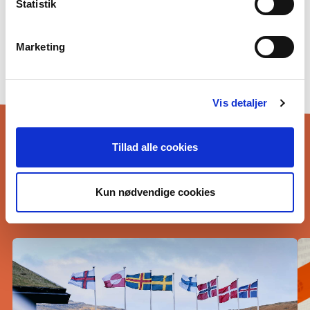
Statistik
Praktikophold hos os
Privatlivspolitik og GDPR
Marketing
Cookiepolitik
Nyheder
Vis detaljer
Tillad alle cookies
Kun nødvendige cookies
SENESTE NYT...