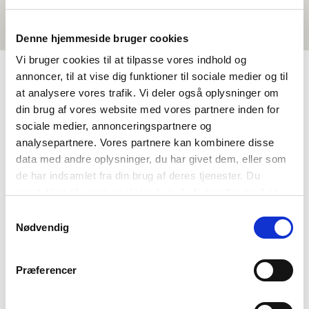
Denne hjemmeside bruger cookies
Vi bruger cookies til at tilpasse vores indhold og
annoncer, til at vise dig funktioner til sociale medier og til
at analysere vores trafik. Vi deler også oplysninger om
OM NORDEN I SKOLEN
din brug af vores website med vores partnere inden for
sociale medier, annonceringspartnere og
Om os
analysepartnere. Vores partnere kan kombinere disse
data med andre oplysninger, du har givet dem, eller som
Kontakt
de har indsamlet fra din brug af deres tjenester. Du
Ofte stillede spørgsmål
samtykker til vores cookies, hvis du fortsætter med at
Om Foreningen NORDEN
anvende vores hjemmeside.
Samtykkevalg
Vores andre projekter
Nødvendig
Støttemuligheder
Det officielle nordiske samarbejde
Præferencer
Flere nordiske undervisningsaktører