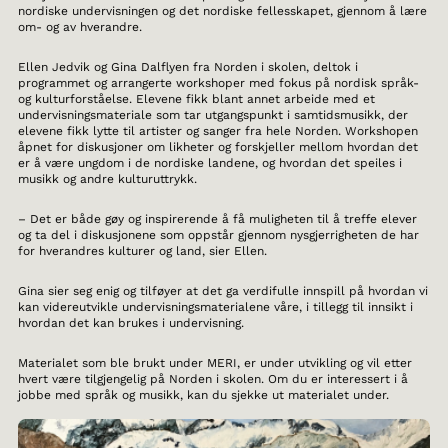
nordiske undervisningen og det nordiske fellesskapet, gjennom å lære
om- og av hverandre.
Ellen Jedvik og Gina Dalflyen fra Norden i skolen, deltok i
programmet og arrangerte workshoper med fokus på nordisk språk-
og kulturforståelse. Elevene fikk blant annet arbeide med et
undervisningsmateriale som tar utgangspunkt i samtidsmusikk, der
elevene fikk lytte til artister og sanger fra hele Norden. Workshopen
åpnet for diskusjoner om likheter og forskjeller mellom hvordan det
er å være ungdom i de nordiske landene, og hvordan det speiles i
musikk og andre kulturuttrykk.
– Det er både gøy og inspirerende å få muligheten til å treffe elever
og ta del i diskusjonene som oppstår gjennom nysgjerrigheten de har
for hverandres kulturer og land, sier Ellen.
Gina sier seg enig og tilføyer at det ga verdifulle innspill på hvordan vi
kan videreutvikle undervisningsmaterialene våre, i tillegg til innsikt i
hvordan det kan brukes i undervisning.
Materialet som ble brukt under MERI, er under utvikling og vil etter
hvert være tilgjengelig på Norden i skolen. Om du er interessert i å
jobbe med språk og musikk, kan du sjekke ut materialet under.