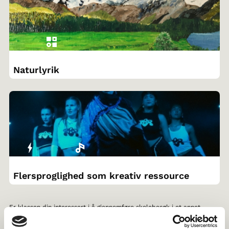
Naturlyrik
Flersproglighed som kreativ ressource
Er klassen din interessert i å gjennomføre skolebesøk i et annet
nordisk land? Gjennom Norden i skolen, kan dere
søke venneklasse
og lese mer om
støtteordninger
.