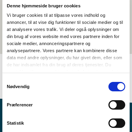
Denne hjemmeside bruger cookies
Vi bruger cookies til at tilpasse vores indhold og
annoncer, til at vise dig funktioner til sociale medier og til
at analysere vores trafik. Vi deler også oplysninger om
din brug af vores website med vores partnere inden for
sociale medier, annonceringspartnere og
analysepartnere. Vores partnere kan kombinere disse
data med andre oplysninger, du har givet dem, eller som
de har indsamlet fra din brug af deres tjenester. Du
samtykker til vores cookies, hvis du fortsætter med at
TAGS
anvende vores hjemmeside.
Samtykkevalg
Naturfag
Samfundsfag
Temaforløb
>3 skoletimer
Nødvendig
Præferencer
Statistik