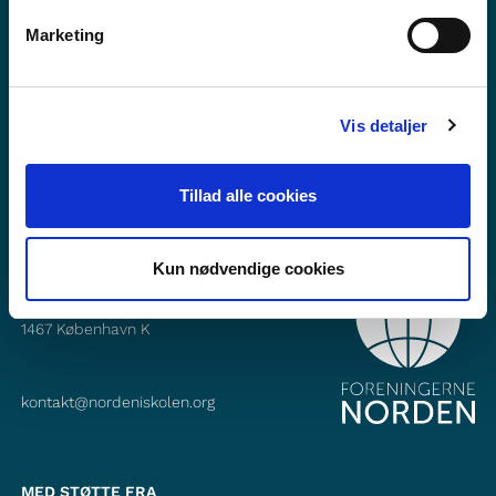
Vil du vide mere om Norden i skolen?
Marketing
Abonner på vores nyhedsbrev
Følg os på Facebook
Vis detaljer
Følg os på Instagram
Tillad alle cookies
Kun nødvendige cookies
KONTAKT
Foreningerne Nordens Forbund
Vandkunsten 12
1467
København K
kontakt@nordeniskolen.org
MED STØTTE FRA