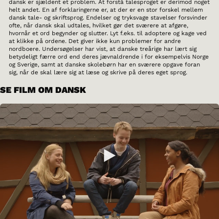
dansk er sjældent et problem. At forstå talesproget er derimod noget
helt andet. En af forklaringerne er, at der er en stor forskel mellem
dansk tale- og skriftsprog. Endelser og tryksvage stavelser forsvinder
ofte, når dansk skal udtales, hvilket gør det sværere at afgøre,
hvornår et ord begynder og slutter. Lyt f.eks. til adoptere og kage ved
at klikke på ordene. Det giver ikke kun problemer for andre
nordboere. Undersøgelser har vist, at danske treårige har lært sig
betydeligt færre ord end deres jævnaldrende i for eksempelvis Norge
og Sverige, samt at danske skolebørn har en sværere opgave foran
sig, når de skal lære sig at læse og skrive på deres eget sprog.
SE FILM OM DANSK