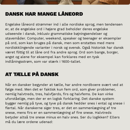
DANSK HAR MANGE LÅNEORD
Engelske låneord strømmer ind i alle nordiske sprog, men tendensen
er, at de engelske ord i højere grad beholder deres engelske
udseende i dansk, inklusiv grammatiske bøjningsendelser og
stavemåder. Computer, weekend, speaker og teenager er eksempler
på ord, som kan bruges på dansk, men som erstattes med mere
nordiskklingende varianter i norsk og svensk. Også historisk har dansk
været flittig til at låne ord fra andre sprog. Ord som bange, borger,
angst og alene for eksempel kan forklares med en tysk
indlåningsstrøm, som var stærk i 1600-tallet.
AT TÆLLE PÅ DANSK
Når en dansker begynder at tælle, har andre nordboere svært ved at
følge med. Men det er faktisk kun fem ord, som giver problemer,
nemlig halvtreds, tres, halvfjerds, firs og halvfems. De kan virke
uforståelige, men der er en logisk forklaring. Det danske system
bygger nemlig på tyve, og tyve på dansk hedder snes i ental og snese i
flertal. Når danskerne siger tres, er det en sammenlægning af tre
snese, mens firs er en sammenlægning af fire snese. Halvtreds
betyder altså tre snese minus en halv snes. Ser du logikken? Ellers
må du lære ordene udenad: