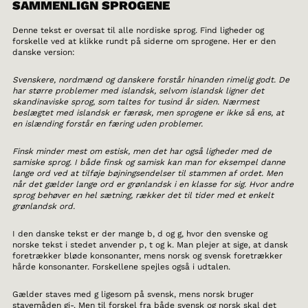
SAMMENLIGN SPROGENE
Denne tekst er oversat til alle nordiske sprog. Find ligheder og
forskelle ved at klikke rundt på siderne om sprogene. Her er den
danske version:
Svenskere, nordmænd og danskere forstår hinanden rimelig godt. De
har større problemer med islandsk, selvom islandsk ligner det
skandinaviske sprog, som taltes for tusind år siden. Nærmest
beslægtet med islandsk er færøsk, men sprogene er ikke så ens, at
en islænding forstår en færing uden problemer.
Finsk minder mest om estisk, men det har også ligheder med de
samiske sprog. I både finsk og samisk kan man for eksempel danne
lange ord ved at tilføje bøjningsendelser til stammen af ordet. Men
når det gælder lange ord er grønlandsk i en klasse for sig. Hvor andre
sprog behøver en hel sætning, rækker det til tider med et enkelt
grønlandsk ord.
I den danske tekst er der mange b, d og g, hvor den svenske og
norske tekst i stedet anvender p, t og k. Man plejer at sige, at dansk
foretrækker bløde konsonanter, mens norsk og svensk foretrækker
hårde konsonanter. Forskellene spejles også i udtalen.
Gælder staves med g ligesom på svensk, mens norsk bruger
stavemåden gj-. Men til forskel fra både svensk og norsk skal det