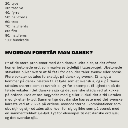
20: tyve
30: tredive
40: fyrre
50: halvtreds
60: tres
70: halvfjerds
80: firs
90: halvfems
100: hundrede
HVORDAN FORSTÅR MAN DANSK?
Et af de store problemer med den danske udtale er, at det oftest
kun er betonede ord, som markeres tydeligt i talesproget. Ubetonede
stavelser bliver svære at få fat i for den, der taler svensk eller norsk.
Flere vokaler udtales forskelligt på dansk og svensk. Et langt a
kommer på dansk næsten til at lyde som et svensk ä, og u på dansk
udtales snarere som et svensk o. Lyt for eksempel til ligheden på de
første vokaler i det danske saga og det svenske städa ved at klikke
på ordene. Hvis et ord begynder med g eller k, skal det altid udtales
med g- eller k-lyd. Sammenlign det danske kæreste med det svenske
käresta ved at klikke på ordene. Konsonanterne i kombinationer som
sk-, skj- og stj- udtales altid hver for sig og ikke som på svensk med
en sammentrukket sje-lyd. Lyt for eksempel til det danske ord sjæl
og det svenske själ.