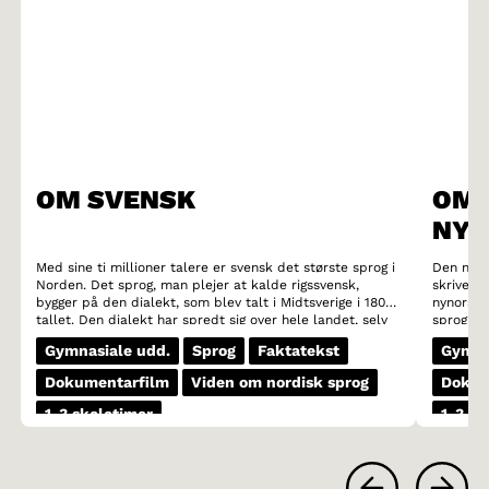
OM SVENSK
OM 
NYN
Med sine ti millioner talere er svensk det største sprog i
Den nors
Norden. Det sprog, man plejer at kalde rigssvensk,
skrives 
bygger på den dialekt, som blev talt i Midtsverige i 1800-
nynorsk.
tallet. Den dialekt har spredt sig over hele landet, selv
sprog ma
om dialekterne stadig findes. Skånsk og gotlandsk er to
procent,
Gymnasiale udd.
Sprog
Faktatekst
Gymna
eksempler på to tydelige svenske dialekter. Skånsk er
vælger n
let at genkende takket være sit skurrende tungerods-r,
Dokumentarfilm
Viden om nordisk sprog
Dokum
mens gotlandsk er kendt for sine vokalkombinationer,
såkaldte diftonger (det hedder for eksempel haust
1-3 skoletimer
1-3 sk
istedet for höst og stain istedet for sten).