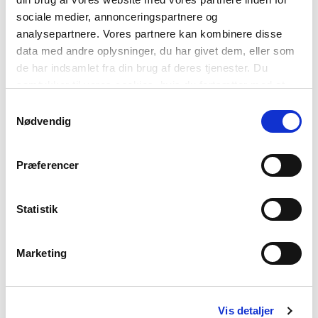
sociale medier, annonceringspartnere og
analysepartnere. Vores partnere kan kombinere disse
data med andre oplysninger, du har givet dem, eller som
de har indsamlet fra din brug af deres tjenester. Du
samtykker til vores cookies, hvis du fortsætter med at
anvende vores hjemmeside.
Samtykkevalg
Nødvendig
Præferencer
Statistik
DANSK
Marketing
Antal talere: Ca. 6 millioner
Eksportord: Bil og jante
Hvordan man hilser på hinanden: Hej og goddag
Vis detaljer