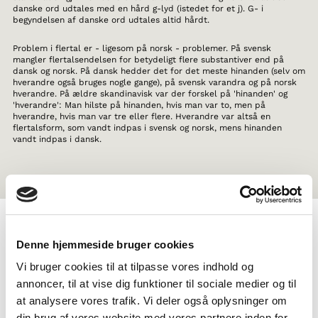
danske ord udtales med en hård g-lyd (istedet for et j). G- i
begyndelsen af danske ord udtales altid hårdt.
Problem i flertal er - ligesom på norsk - problemer. På svensk
mangler flertalsendelsen for betydeligt flere substantiver end på
dansk og norsk. På dansk hedder det for det meste hinanden (selv om
hverandre også bruges nogle gange), på svensk varandra og på norsk
hverandre. På ældre skandinavisk var der forskel på 'hinanden' og
'hverandre': Man hilste på hinanden, hvis man var to, men på
hverandre, hvis man var tre eller flere. Hverandre var altså en
flertalsform, som vandt indpas i svensk og norsk, mens hinanden
vandt indpas i dansk.
Denne hjemmeside bruger cookies
TAGS
Vi bruger cookies til at tilpasse vores indhold og
5.-6. klasse
7.-10. klasse
Sprog
Faktatekst
annoncer, til at vise dig funktioner til sociale medier og til
Dokumentarfilm
Viden om nordisk sprog
at analysere vores trafik. Vi deler også oplysninger om
1-3 skoletimer
din brug af vores website med vores partnere inden for