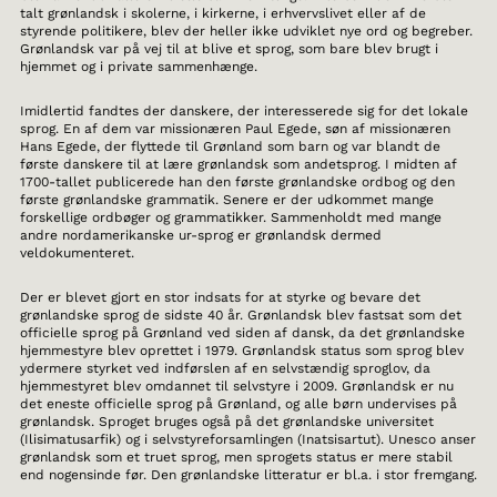
talt grønlandsk i skolerne, i kirkerne, i erhvervslivet eller af de
styrende politikere, blev der heller ikke udviklet nye ord og begreber.
Grønlandsk var på vej til at blive et sprog, som bare blev brugt i
hjemmet og i private sammenhænge.
Imidlertid fandtes der danskere, der interesserede sig for det lokale
sprog. En af dem var missionæren Paul Egede, søn af missionæren
Hans Egede, der flyttede til Grønland som barn og var blandt de
første danskere til at lære grønlandsk som andetsprog. I midten af
1700-tallet publicerede han den første grønlandske ordbog og den
første grønlandske grammatik. Senere er der udkommet mange
forskellige ordbøger og grammatikker. Sammenholdt med mange
andre nordamerikanske ur-sprog er grønlandsk dermed
veldokumenteret.
Der er blevet gjort en stor indsats for at styrke og bevare det
grønlandske sprog de sidste 40 år. Grønlandsk blev fastsat som det
officielle sprog på Grønland ved siden af dansk, da det grønlandske
hjemmestyre blev oprettet i 1979. Grønlandsk status som sprog blev
ydermere styrket ved indførslen af en selvstændig sproglov, da
hjemmestyret blev omdannet til selvstyre i 2009. Grønlandsk er nu
det eneste officielle sprog på Grønland, og alle børn undervises på
grønlandsk. Sproget bruges også på det grønlandske universitet
(Ilisimatusarfik) og i selvstyreforsamlingen (Inatsisartut). Unesco anser
grønlandsk som et truet sprog, men sprogets status er mere stabil
end nogensinde før. Den grønlandske litteratur er bl.a. i stor fremgang.