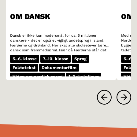
OM DANSK
OM 
Dansk er ikke kun modersmål for ca. 5 millioner
Med sine 
danskere - det er også et vigtigt andetsprog i Island,
Norden. 
Færøerne og Grønland. Her skal alle skoleelever lære
bygger på
dansk som fremmedsprog. Især på Færøerne står det
tallet. D
danske sprog stærkt. Dansk er desuden et vigtigt
om diale
5.-6. klasse
7.-10. klasse
Sprog
5.-6. 
minoritetssprog i det nordlige Tyskland.
eksemple
let at g
Faktatekst
Dokumentarfilm
Fakta
mens got
såkaldte
Viden om nordisk sprog
1-3 skoletimer
Viden
istedet f