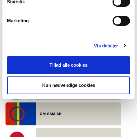
Statistik
GRØNLANDSK
Marketing
Antal brugere: Ca. 55.000
Eksportord: Anorak, igloo og kajak
At hilse på grønlandsk: Inuugujog, kutaa eller haluu
Vis detaljer
Svært at sige: Taskeqakataqaanga (jeg er træt af at bære
rygsækken)
Tillad alle cookies
SENESTE FAKTATEKST
Kun nødvendige cookies
DE SKANDINAVISKE SPROG – UDEFRA
OM SAMISK