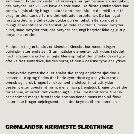
sammen til lange ordkæder. Et eksempel er qimmersuaqarusunngilaq,
der betyder Han vil ikke have en stor hund. De fleste grønlændere har
sandsynligvis aldrig brugt akkurat dette ord. Skulle de imidlertid få
brug for det, kan de forme det helt uden problemer. De kan også
forstå ordet, hvis det skulle dukke op i en tekst, eftersom det er
muligt at identificere de forskellige dele af ordet. Qimmeq betyder
hund, suaq betyder stor, qar betyder har, nngi betyder ikke og gusup
betyder at ønske.
Modpolen til grønlandsk er kinesisk. Kinesisk har næsten ingen
bøjninger eller endelser. Grammatiske elementer udtrykkes i stedet
med fritstående ord eller tegn. Mens sprog af den grønlandske type
ofte kaldes syntetiske, kaldes sprog af den kinesiske type analytiske.
Rendyrkede syntetiske eller analytiske sprog er yderst sjældne. I
næsten alle sprog findes der både syntetiske og analytiske træk. I
svensk og norsk bruges for eksempel endelser til at udtrykke
bestemt eller ubestemt form, mens man på engelsk bruger ordet the
for at vise, at ordet, det knytter sig til, står i bestemt form. Svensk
har derimod mange fritstående præpositioner, mens man på finsk
heller ikke bruger bøjningsendelser, der knyttes til ordstammen.
GRØNLANDSK NÆRMESTE SLÆGTNINGE