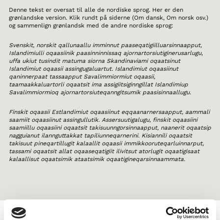
Denne tekst er oversat til alle de nordiske sprog. Her er den
grønlandske version. Klik rundt på siderne (Om dansk, Om norsk osv.)
og sammenlign grønlandsk med de andre nordiske sprog:
Svenskit, norskit qallunaallu imminnut paaseqatigiilluarsinnaapput,
Islandimiulli oqaasiinik paasinninnissaq ajornartorsiutiginerusarlugu,
uffa ukiut tusindit matuma siorna Skandinaviami oqaatsinut
Islandimiut oqaasii assingugaluartut. Islandimiut oqaasiinut
qaninnerpaat tassaapput Savalimmiormiut oqaasii,
taamaakkaluartorli oqaatsit ima assigiitsiginngillat Islandimiup
Savalimmiormioq ajornartorsiuteqanngitsumik paasisinnaallugu.
Finskit oqaasii Estlandimiut oqaasiinut eqqaanarnersaapput, aammali
saamiit oqaasiinut assingullutik. Assersuutigalugu, finskit oqaasiini
saamiillu oqaasiini oqaatsit takisuunngorsinnaapput, naanerit oqaatsip
nagguianut ilannguttakkat tapiliunneqarnerini. Kisiannili oqaatsit
takisuut pineqartillugit kalaallit oqaasii immikkooruteqarluinnarput,
tassami oqaatsit allat oqaaseqatigiit ilivitsut atorlugit oqaatigisaat
kalaallisut oqaatsimik ataatsimik oqaatigineqarsinnaammata.