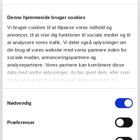
TAGS
Denne hjemmeside bruger cookies
5.-6. klasse
7.-10. klasse
Sprog
Faktatekst
Vi bruger cookies til at tilpasse vores indhold og
Viden om nordisk sprog
1-3 skoletimer
annoncer, til at vise dig funktioner til sociale medier og til
at analysere vores trafik. Vi deler også oplysninger om
din brug af vores website med vores partnere inden for
sociale medier, annonceringspartnere og
analysepartnere. Vores partnere kan kombinere disse
data med andre oplysninger, du har givet dem, eller som
de har indsamlet fra din brug af deres tjenester. Du
samtykker til vores cookies, hvis du fortsætter med at
anvende vores hjemmeside.
Samtykkevalg
Nødvendig
Præferencer