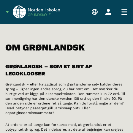
GRUNDSKOLE
OM GRØNLANDSK
GRØNLANDSK – SOM ET SÆT AF
LEGOKLODSER
Grønlandsk – eller kalaallisut som grønlænderne selv kalder deres
sprog – ligner ingen andre sprog, du har hørt om. Det mærker du
hurtigt ved at kigge på eksempelteksten. Den rummer kun 72 ord. Til
sammenligning har den danske version 108 ord og den finske 90. På
den anden side er ordene ret så lange. Kan du forstå nogle af dem?
Hvad betyder paaseqatigiilluarsinnaapput? Eller
oqaatigineqarsinnaammata?
At ordene er så lange kan forklares med, at grønlandsk er et
polysyntetisk sprog. Det indebærer, at dele af bøjninger kan svejses