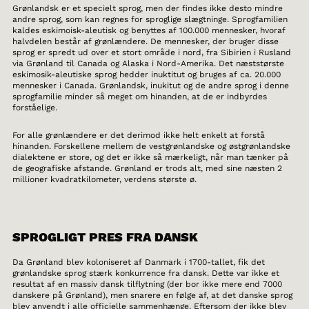
Grønlandsk er et specielt sprog, men der findes ikke desto mindre
andre sprog, som kan regnes for sproglige slægtninge. Sprogfamilien
kaldes eskimoisk-aleutisk og benyttes af 100.000 mennesker, hvoraf
halvdelen består af grønlændere. De mennesker, der bruger disse
sprog er spredt ud over et stort område i nord, fra Sibirien i Rusland
via Grønland til Canada og Alaska i Nord-Amerika. Det næststørste
eskimosik-aleutiske sprog hedder inuktitut og bruges af ca. 20.000
mennesker i Canada. Grønlandsk, inukitut og de andre sprog i denne
sprogfamilie minder så meget om hinanden, at de er indbyrdes
forståelige.
For alle grønlændere er det derimod ikke helt enkelt at forstå
hinanden. Forskellene mellem de vestgrønlandske og østgrønlandske
dialektene er store, og det er ikke så mærkeligt, når man tænker på
de geografiske afstande. Grønland er trods alt, med sine næsten 2
millioner kvadratkilometer, verdens største ø.
SPROGLIGT PRES FRA DANSK
Da Grønland blev koloniseret af Danmark i 1700-tallet, fik det
grønlandske sprog stærk konkurrence fra dansk. Dette var ikke et
resultat af en massiv dansk tilflytning (der bor ikke mere end 7000
danskere på Grønland), men snarere en følge af, at det danske sprog
blev anvendt i alle officielle sammenhænge. Eftersom der ikke blev