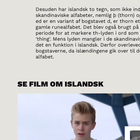
Desuden har islandsk to tegn, som ikke ind
skandinaviske alfabeter, nemlig þ (thorn) o
ed er en variant af bogstavet d, er thorn et
gamle runealfabet. Det blev også brugt på 
periode for at markere th-lyden i ord som 
'thing'. Mens lyden mangler i de skandinavi
det en funktion i islandsk. Derfor overleve
bogstaverne, da islændingene gik over til d
alfabet.
SE FILM OM ISLANDSK