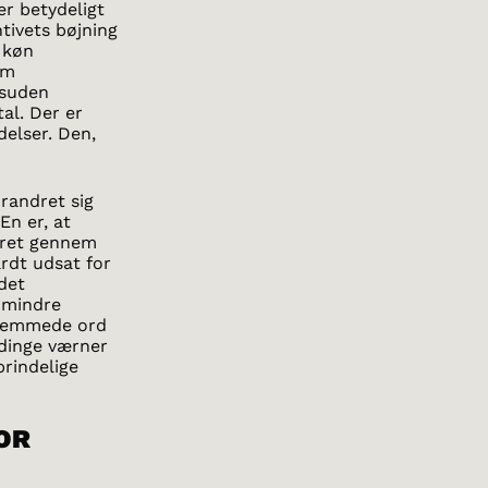
er betydeligt
tivets bøjning
 køn
om
esuden
al. Der er
delser. Den,
orandret sig
En er, at
leret gennem
årdt udsat for
det
 mindre
 fremmede ord
ndinge værner
prindelige
OR