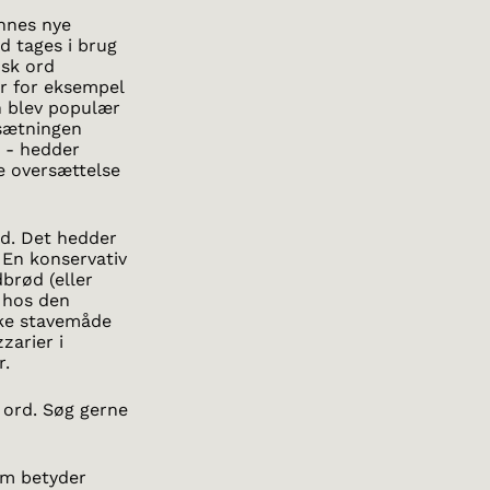
annes nye
d tages i brug
dsk ord
er for eksempel
en blev populær
nsætningen
w - hedder
te oversættelse
ord. Det hedder
. En konservativ
brød (eller
m hos den
ske stavemåde
zzarier i
r.
 ord. Søg gerne
om betyder