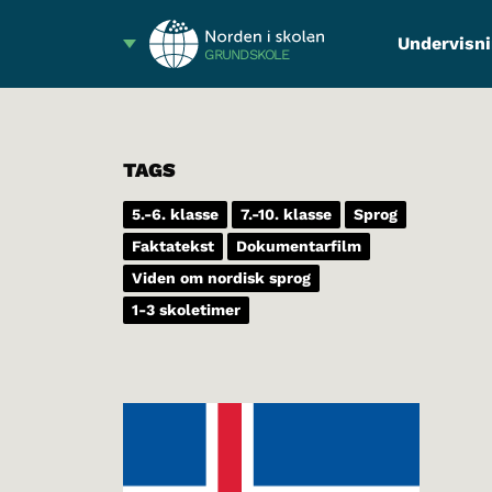
Undervisni
GRUNDSKOLE
TAGS
5.-6. klasse
7.-10. klasse
Sprog
Faktatekst
Dokumentarfilm
Viden om nordisk sprog
1-3 skoletimer