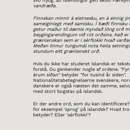
svo mjög, að Íslendingur geti skilið Færeyi
vandræða.
Finnskan minnir á eistnesku, en á einnig ý
sameiginlegt með samísku. Í bæði finnsku 
getur maður til dæmis myndað löng orð m
beygingarendingum við rót orðsins. Það er
grænlenskan sem er í sérflokki hvað varðar
Meðan önnur tungumál nota heila setning
stundum eitt grænlenskt orð.
Hvis du ikke har studeret islandsk er teks
forstå. Du genkender nogle af ordene. "Fy
árum síðan" betyder "for tusind år siden".
Nationalitetsbetegnelserne svenskere, n
danskere er også næsten det samme, selv
med stort bogstav på islandsk.
Er der andre ord, som du kan identificere
for eksempel 'sprog' på islandsk? Hvad tror
betyder? Eller 'sérflokki'?