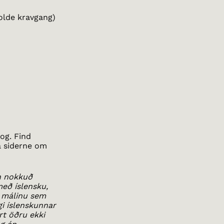
olde kravgang)
rog. Find
på siderne om
an nokkuð
með íslensku,
ka málinu sem
gi íslenskunnar
rt öðru ekki