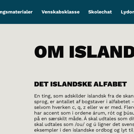
ngsmaterialer
Venskabsklasse
Skolechat
Lydo
OM ISLAN
DET ISLANDSKE ALFABET
En ting, som adskilder islandsk fra de ska
sprog, er antallet af bogstaver i alfabetet -
selvom hverken c, q, z eller w er med. Fler
har accent som i ordene árum, rót og þús
på en særskilt måde. Á skal udtales som di
skal udtales som /ou/ og ú ligner det svens
eksempler i den islandske ordbog og lyt til