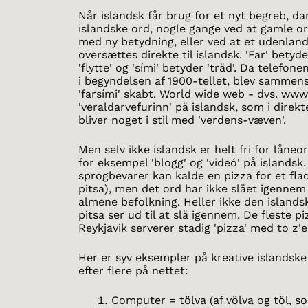
Når islandsk får brug for et nyt begreb, d
islandske ord, nogle gange ved at gamle or
med ny betydning, eller ved at et udenlan
oversættes direkte til islandsk. 'Far' betyd
'flytte' og 'sími' betyder 'tråd'. Da telefon
i begyndelsen af 1900-tellet, blev samme
'farsími' skabt. World wide web - dvs. ww
'veraldarvefurinn' på islandsk, som i direk
bliver noget i stil med 'verdens-væven'.
Men selv ikke islandsk er helt fri for låne
for eksempel 'blogg' og 'videó' på islandsk
sprogbevarer kan kalde en pizza for et flad
pitsa), men det ord har ikke slået igenne
almene befolkning. Heller ikke den island
pitsa ser ud til at slå igennem. De fleste pi
Reykjavik serverer stadig 'pizza' med to z'e
Her er syv eksempler på kreative islandske
efter flere på nettet:
Computer = tölva (af völva og töl, s