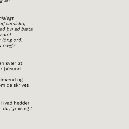
ng án
mislegt
og samísku,
eð því að bæta
 samt
 löng orð.
u nægir
ten svær at
rir þúsund
ordmænd og
om de skrives
? Hvad hedder
 du, 'ýmislegt'