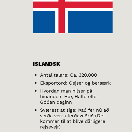
ISLANDSK
Antal talare: Ca. 320.000
Eksportord: Gejser og bersærk
Hvordan man hilser på
hinanden: Hæ, Halló eller
Góðan daginn
Sværest at sige: Það fer nú að
verða verra ferðaveðrið (Det
kommer til at blive dårligere
rejsevejr)