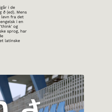
går i de
g ð (ed). Mens
 levn fra det
engelsk i en
'think' og
ske sprog, har
de
et latinske