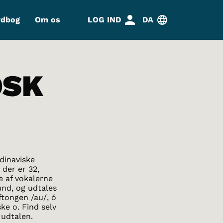
rdbog
Om os
LOG IND
DA
DSK
ndinaviske
 der er 32,
e af vokalerne
und, og udtales
ftongen /au/, ó
ke o. Find selv
 udtalen.