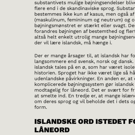
substantivets mulige bøjningsendelser bliv
flere end i de skandinaviske sprog. Substan
bestemmes ikke kun af kasus, men også af
(maskulinum, femininum og neutrum) og 
bøjningsmønstret er stærkt eller svagt. D
forandres bøjningen af bestemthed og flert
altså helt enkelt utrolig mange bøjningsen
der vil lære islandsk, må hænge i.
Der er mange årsager til, at islandsk har f
langsommere end svensk, norsk og dansk. 
islandsk tales på en ø, som har været iso
historien. Sproget har ikke været lige så h
udenlandske påvirkninger. En anden er, at 
komplicerede bøjningssystem gør islandsk
modtagelig for låneord. Det er svært for
at smelte ind. En tredje er, at mange islæ
om deres sprog og vil beholde det i dets o
form.
ISLANDSKE ORD ISTEDET F
LÅNEORD