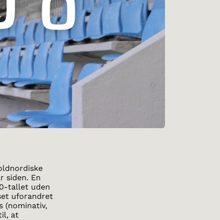
 oldnordiske
r siden. En
00-tallet uden
set uforandret
s (nominativ,
il, at