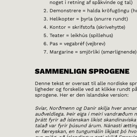
noget i retning af spåkvinde og tal)
Demonstrere = halda kröfugöngu (h
Helikopter = þyrla (snurre rundt)
Kontor = skrifstofa (skrivehytte)
Teater = leikhús (spillehus)
Pas = vegabréf (vejbrev)
Margarine = smjörlíki (smørlignende)
SAMMENLIGN SPROGENE
Denne tekst er oversat til alle nordiske sp
ligheder og forskelle ved at klikke rundt 
sprogene. Her er den islandske version:
Svíar, Norðmenn og Danir skilja hver ann
auðveldlega. Þeir eiga í meiri vandræðum 
þrátt fyrir að íslenskan líkist skandinavís
talað var fyrir þúsund árum. Nánasti ættin
er færeyskan, en tungumálin líkjast þó hvo