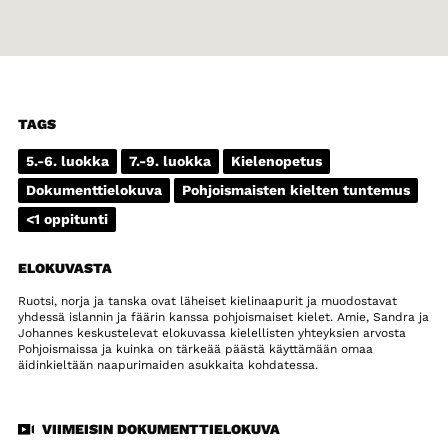
TAGS
5.-6. luokka
7.-9. luokka
Kielenopetus
Dokumenttielokuva
Pohjoismaisten kielten tuntemus
<1 oppitunti
ELOKUVASTA
Ruotsi, norja ja tanska ovat läheiset kielinaapurit ja muodostavat
yhdessä islannin ja fäärin kanssa pohjoismaiset kielet. Amie, Sandra ja
Johannes keskustelevat elokuvassa kielellisten yhteyksien arvosta
Pohjoismaissa ja kuinka on tärkeää päästä käyttämään omaa
äidinkieltään naapurimaiden asukkaita kohdatessa.
VIIMEISIN DOKUMENTTIELOKUVA