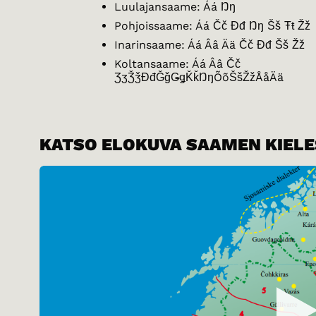
Luulajansaame: Áá Ŋŋ
Pohjoissaame: Áá Čč Đđ Ŋŋ Šš Ŧŧ Žž
Inarinsaame: Áá Ââ Ää Čč Đđ Šš Žž
Koltansaame: Áá Ââ Čč
ƷʒǮǯĐđǦǧǤǥǨǩŊŋÕõŠšŽžÅåÄä
KATSO ELOKUVA SAAMEN KIELE