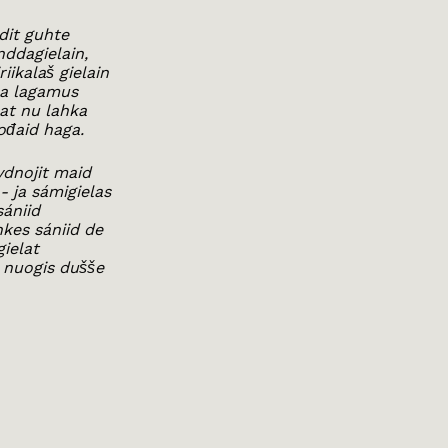
dit guhte
nddagielain,
iikalaš gielain
ela lagamus
eat nu lahka
ođaid haga.
vdnojit maid
 ja sámigielas
ániid
kes sániid de
ielat
 nuogis dušše