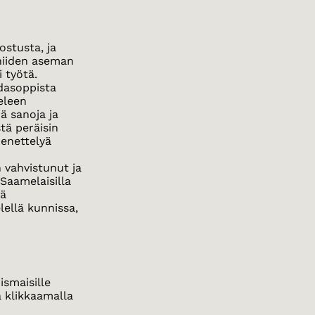
ostusta, ja
 niiden aseman
 työtä.
dasoppista
ieleen
ä sanoja ja
tä peräisin
menettelyä
n
 vahvistunut ja
 Saamelaisilla
kä
lellä kunnissa,
ismaisille
ia klikkaamalla