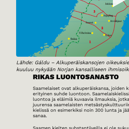
Lähde: Gáldu – Alkuperäiskansojen oikeuksi
kuuluu nykyään Norjan kansalliseen ihmisoik
RIKAS LUONTOSANASTO
Saamelaiset ovat alkuperäiskansa, joiden ki
erityinen suhde luontoon. Saamelaiskieliss
luontoa ja eläimiä kuvaavia ilmauksia, jotk
juurensa saamelaisten metsästyskulttuuri
kielissä on esimerkiksi noin 300 lunta ja j
sanaa.
Saamen kielten substantiiveilla ei ole suku