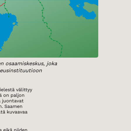
en osaamiskeskus, joka
eusinstituutioon
elestä välittyy
ä on paljon
a juontavat
in. Saamen
äätä kuvaavaa
a eikä niiden