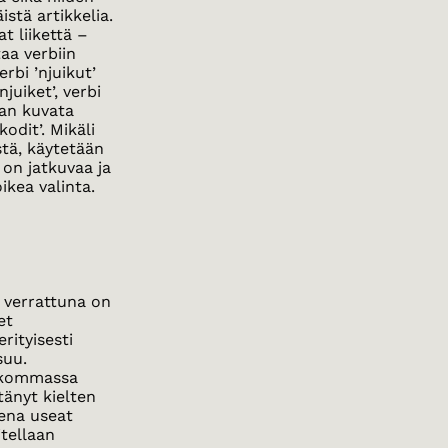
stä artikkelia.
t liikettä –
taa verbiin
erbi ’njuikut’
juiket’, verbi
aan kuvata
odit’. Mikäli
tä, käytetään
 on jatkuvaa ja
ikea valinta.
 verrattuna on
et
rityisesti
suu.
heikommassa
tänyt kielten
ena useat
itellaan