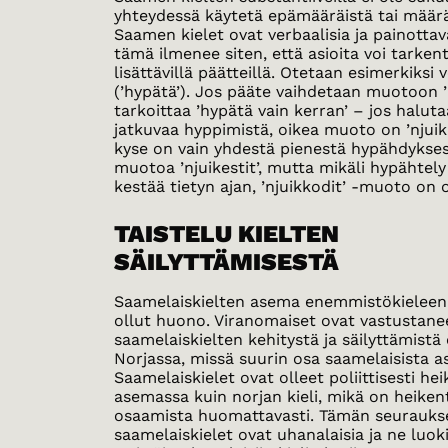
yhteydessä käytetä epämääräistä tai määräi
Saamen kielet ovat verbaalisia ja painottava
tämä ilmenee siten, että asioita voi tarken
lisättävillä päätteillä. Otetaan esimerkiksi v
(’hypätä’). Jos pääte vaihdetaan muotoon ’n
tarkoittaa ’hypätä vain kerran’ – jos halut
jatkuvaa hyppimistä, oikea muoto on ’njuikk
kyse on vain yhdestä pienestä hypähdykses
muotoa ’njuikestit’, mutta mikäli hypähtely
kestää tietyn ajan, ’njuikkodit’ -muoto on o
TAISTELU KIELTEN
SÄILYTTÄMISESTÄ
Saamelaiskielten asema enemmistökieleen
ollut huono. Viranomaiset ovat vastustane
saamelaiskielten kehitystä ja säilyttämistä e
Norjassa, missä suurin osa saamelaisista a
Saamelaiskielet ovat olleet poliittisesti 
asemassa kuin norjan kieli, mikä on heiken
osaamista huomattavasti. Tämän seurauks
saamelaiskielet ovat uhanalaisia ja ne luok