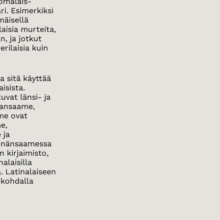
uomalais-
ari. Esimerkiksi
äisellä
laisia murteita,
, ja jotkut
rilaisia kuin
a sitä käyttää
isista.
vat länsi- ja
ajansaame,
me ovat
me,
 ja
ltinänsaamessa
n kirjaimisto,
alaisilla
ä. Latinalaiseen
 kohdalla