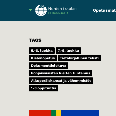
Opetusmate
PERUSKOULU
TAGS
5.-6. luokka
7.-9. luokka
Kielenopetus
Tietokirjallinen teksti
Dokumenttielokuva
Pohjoismaisten kielten tuntemus
Alkuperäiskansat ja vähemmistöt
1-3 oppituntia