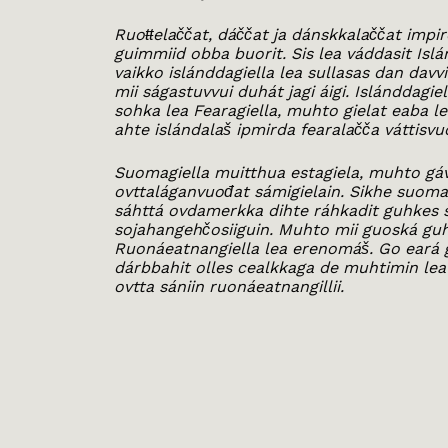
Ruoŧŧelaččat, dáččat ja dánskkalaččat impir
guimmiid obba buorit. Sis lea váddasit Islá
vaikko islánddagiella lea sullasas dan davvir
mii ságastuvvui duhát jagi áigi. Islánddagi
sohka lea Fearagiella, muhto gielat eaba l
ahte islándalaš ipmirda fearalačča váttisvu
Suomagiella muitthua estagiela, muhto gá
ovttaláganvuođat sámigielain. Sikhe suoma-
sáhttá ovdamerkka dihte ráhkadit guhkes s
sojahangehčosiiguin. Muhto mii guoská guh
Ruonáeatnangiella lea erenomáš. Go eará g
dárbbahit olles cealkkaga de muhtimin lea
ovtta sániin ruonáeatnangillii.