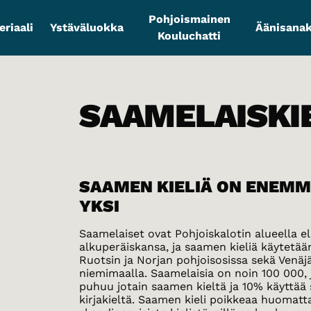
Pohjoismainen
riaali
Ystäväluokka
Äänisanak
Kouluchatti
SAAMELAISKI
SAAMEN KIELIÄ ON ENEMM
YKSI
Saamelaiset ovat Pohjoiskalotin alueella e
alkuperäiskansa, ja saamen kieliä käytetä
Ruotsin ja Norjan pohjoisosissa sekä Venäj
niemimaalla. Saamelaisia on noin 100 000, 
puhuu jotain saamen kieltä ja 10% käyttä
kirjakieltä. Saamen kieli poikkeaa huomatt