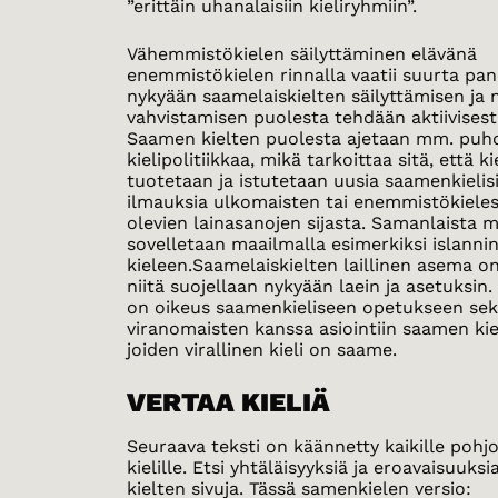
”erittäin uhanalaisiin kieliryhmiin”.
Vähemmistökielen säilyttäminen elävänä
enemmistökielen rinnalla vaatii suurta pan
nykyään saamelaiskielten säilyttämisen ja
vahvistamisen puolesta tehdään aktiivisesti
Saamen kielten puolesta ajetaan mm. puh
kielipolitiikkaa, mikä tarkoittaa sitä, että k
tuotetaan ja istutetaan uusia saamenkielisi
ilmauksia ulkomaisten tai enemmistökieles
olevien lainasanojen sijasta. Samanlaista 
sovelletaan maailmalla esimerkiksi islanni
kieleen.Saamelaiskielten laillinen asema on
niitä suojellaan nykyään laein ja asetuksin.
on oikeus saamenkieliseen opetukseen se
viranomaisten kanssa asiointiin saamen kie
joiden virallinen kieli on saame.
VERTAA KIELIÄ
Seuraava teksti on käännetty kaikille pohjo
kielille. Etsi yhtäläisyyksiä ja eroavaisuuks
kielten sivuja. Tässä samenkielen versio: