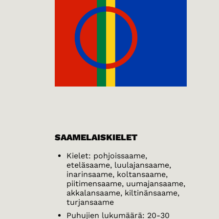
SAAMELAISKIELET
Kielet: pohjoissaame,
eteläsaame, luulajansaame,
inarinsaame, koltansaame,
piitimensaame, uumajansaame,
akkalansaame, kiltinänsaame,
turjansaame
Puhujien lukumäärä: 20-30