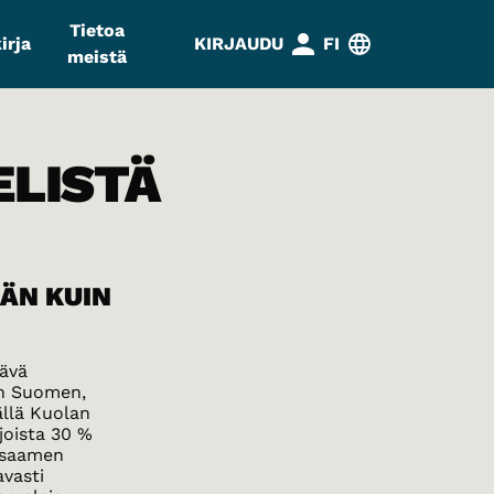
Tietoa
irja
KIRJAUDU
FI
meistä
ELISTÄ
ÄN KUIN
lävä
än Suomen,
ällä Kuolan
joista 30 %
ä saamen
avasti