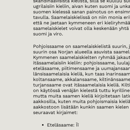
skandinaavisista kielistä, sillä se kuuluu s
ugrilaisiin kieliin, aivan kuten suomi ja unk
suomen kielessä sanan painotus on ensimm
tavulla. Saamelaiskielissä on niin monia eri
että ne jaetaan kymmeneen eri kieliryhmään
saamelaiskielet voivat olla keskenään yhtä e
suomi ja viro.
Pohjoissaame on saamelaiskielistä suurin, j
suurin osa Norjan alueella asuvista saamela
Kymmenen saamelaiskielten ryhmää jakautu
itäsaamelaisiin kieliin: pohjoissaame, luul
eteläsaame, piitimensaame ja uumajansaa
länsisaamelaisia kieliä, kun taas inarinsaa
koltansaame, akkalansaame, kiltinänsaame
turjansaame ovat itäsaamelaisia kieliä. Ki
on käytössä venäjän kielestä tuttu kyrilline
mutta muita saamen kieliä kirjoitetaan latin
aakkosilla, kuten muita pohjoismaisia kieli
aakkostoon lisätään kunkin saamen kielen
seuraavat kirjaimet:
Eteläsaame: Ïï