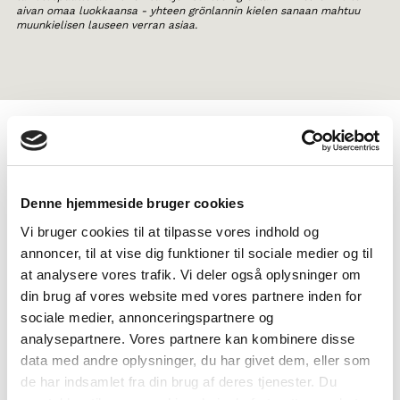
aivan omaa luokkaansa - yhteen grönlannin kielen sanaan mahtuu
muunkielisen lauseen verran asiaa.
TAGS
5.-6. luokka
7.-9. luokka
Kielenopetus
Denne hjemmeside bruger cookies
Tietokirjallinen teksti
Dokumenttielokuva
Vi bruger cookies til at tilpasse vores indhold og
Pohjoismaisten kielten tuntemus
1-3 oppituntia
annoncer, til at vise dig funktioner til sociale medier og til
at analysere vores trafik. Vi deler også oplysninger om
din brug af vores website med vores partnere inden for
sociale medier, annonceringspartnere og
analysepartnere. Vores partnere kan kombinere disse
data med andre oplysninger, du har givet dem, eller som
de har indsamlet fra din brug af deres tjenester. Du