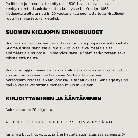
Poliittisen ja filosofiset kehitykset 1800-luvulla loivat uusia
kehitysmahdollisuuksia kielten kehitykselle. Vuoden 1863
kieliasetuksella annettiin 20 vuotta aikaa suomelle tulla virallisesti
ruotsiin rinnastetuksi kieleksi.
SUOMEN KIELIOPIN ERIKOISUUDET
Suomen kielioppi eroaa merkittävästi muista pohjoismaisista kielistä.
Suomalaisissa sanoissa ei ole sukupuolta, eikä määräisiä tai
epämääräisiä muotoja. Esimerkiksi sanalla "hän" tarkoitetaan sekä
miestä että naista.
Suomi ns. agglutinoiva kieli - siis kieli jossa sanan merkitys muuttuu
kun sen perusosaan lisätään osia. Verbejä taivutetaan
persoonamuodossa, aikamuodossa ja tapaluokissa. Sanajärjestys on
melko vapaa verrattuna moneen muuhun kieleen.
KIRJOITTAMINEN JA ÄÄNTÄMINEN
Aakkosissa on 29 kirjainta:
A B C D E F G H I J K L M N O P Q R S T U V W X Y Z Å Ä Ö
Kirjaimia b, c, f, q, w, x, z, ja å ei käytetä suomalaisissa sanoissa. X-