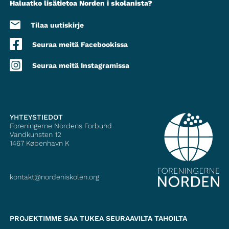
Haluatko lisätietoa Norden i skolanista?
Tilaa uutiskirje
Seuraa meitä Facebookissa
Seuraa meitä Instagramissa
YHTEYSTIEDOT
Foreningerne Nordens Forbund
Vandkunsten 12
1467
København K
kontakt@nordeniskolen.org
PROJEKTIMME SAA TUKEA SEURAAVILTA TAHOILTA