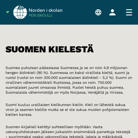
PERUSKOULU
SUOMEN KIELESTÄ
Suomea puhutaan pääasiassa Suomessa ja se on noin 4,9 miljoonan
hengen äidinkieli (90 %). Suomessa on kaksi virallista kieltä; suomi ja
ruotsi (ruotsi on noin 300.000 suomalaisen äidinkieli - 5,3 %). Suomi on
virallinen vähemmistökieli Ruotsissa, jossa on noin. 700.000
suomalaiset juuret omaavaa ihmistä. Puolet heistä puhuu suomea.
Suomalaisia vähemmistöjä on myös Norjassa, Venäjällä ja Virossa.
Suomi kuuluu uralilaisen kielikunnan kieliin. Kieli on läheistä sukua
viron ja saamen kielille mutta se ei ole sukua muiden pohjoismaisten
kielten kanssa.
Suomen kirjakieli kehittyi suhteellisen myöhään. Vasta
uskonpuhdistuksen jälkeen julkaistiin ensimmäisiä painettuja tekstejä
- suurimmaksi osaksi uskonnollisia tekstejä, lakeja ja määräyksiä.