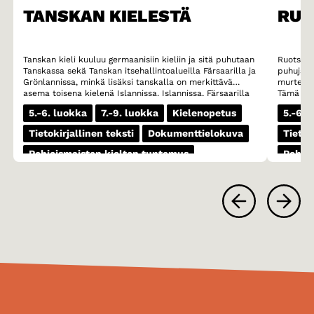
TANSKAN KIELESTÄ
RUO
Tanskan kieli kuuluu germaanisiin kieliin ja sitä puhutaan
Ruotsi o
Tanskassa sekä Tanskan itsehallintoalueilla Färsaarilla ja
puhujalla
Grönlannissa, minkä lisäksi tanskalla on merkittävä
murteese
asema toisena kielenä Islannissa. Islannissa, Färsaarilla
Tämä mur
ja Grönlannissa kaikkien koululaisten on opiskeltava
murteet 
5.-6. luokka
7.-9. luokka
Kielenopetus
5.-6. 
tanskaa vieraana kielenä. Erityisesti Färsaarilla tanskan
ovat esim
asema on vahva ja moni färsaarelaisnuori lukee jopa
Skoonen 
Tietokirjallinen teksti
Dokumenttielokuva
Tietok
mieluummin kirjoja tanskaksi kuin omalla äidinkielellään
äänteest
fäärillä.
vokaaliyh
Pohjoismaisten kielten tuntemus
Pohjoi
(esimerki
(kivi) sija
1-3 oppituntia
1-3 op