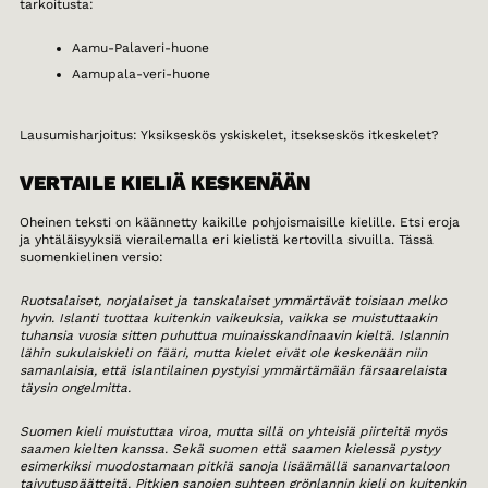
tarkoitusta:
Aamu-Palaveri-huone
Aamupala-veri-huone
Lausumisharjoitus: Yksikseskös yskiskelet, itsekseskös itkeskelet?
VERTAILE KIELIÄ KESKENÄÄN
Oheinen teksti on käännetty kaikille pohjoismaisille kielille. Etsi eroja
ja yhtäläisyyksiä vierailemalla eri kielistä kertovilla sivuilla. Tässä
suomenkielinen versio:
Ruotsalaiset, norjalaiset ja tanskalaiset ymmärtävät toisiaan melko
hyvin. Islanti tuottaa kuitenkin vaikeuksia, vaikka se muistuttaakin
tuhansia vuosia sitten puhuttua muinaisskandinaavin kieltä. Islannin
lähin sukulaiskieli on fääri, mutta kielet eivät ole keskenään niin
samanlaisia, että islantilainen pystyisi ymmärtämään färsaarelaista
täysin ongelmitta.
Suomen kieli muistuttaa viroa, mutta sillä on yhteisiä piirteitä myös
saamen kielten kanssa. Sekä suomen että saamen kielessä pystyy
esimerkiksi muodostamaan pitkiä sanoja lisäämällä sananvartaloon
taivutuspäätteitä. Pitkien sanojen suhteen grönlannin kieli on kuitenkin