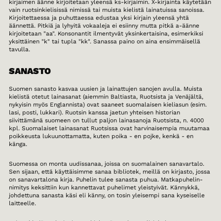
kirjaimen äänne kirjoitetaan yleensä ks-kirjaimin. X-kirjainta käytetään
vain ruotsinkielisissä nimissä tai muista kielistä lainatuissa sanoissa.
Kirjoitettaessa ja puhuttaessa edustaa yksi kirjain yleensä yhtä
äännettä. Pitkiä ja lyhyitä vokaaleja ei esiinny mutta pitkä a-äänne
kirjoitetaan "aa". Konsonantit ilmentyvät yksinkertaisina, esimerkiksi
yksittäinen "k" tai tupla "kk". Sanassa paino on aina ensimmäisellä
tavulla.
SANASTO
Suomen sanasto kasvaa uusien ja lainattujen sanojen avulla. Muista
kielistä otetut lainasanat (aiemmin Baltiasta, Ruotsista ja Venäjältä,
nykyisin myös Englannista) ovat saaneet suomalaisen kieliasun (esim.
lasi, posti, lukkari). Ruotsin kanssa jaetun yhteisen historian
siivittämänä suomeen on tullut paljon lainasanoja Ruotsista, n. 4000
kpl. Suomalaiset lainasanat Ruotsissa ovat harvinaisempia muutamaa
poikkeusta lukuunottamatta, kuten poika - en pojke, kenkä - en
känga.
Suomessa on monta uudissanaa, joissa on suomalainen sanavartalo.
Sen sijaan, että käyttäisimme sanaa bibliotek, meillä on kirjasto, jossa
on sanavartalona kirja. Puhelin tulee sanasta puhua. Matkapuhelin-
nimitys keksittiin kun kannettavat puhelimet yleistyivät. Kännykkä,
johdettuna sanasta käsi eli känny, on tosin yleisempi sana kyseiselle
laitteelle.