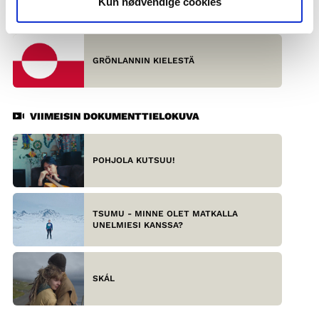
Kun nødvendige cookies
SAAMELAISKIELISTÄ
GRÖNLANNIN KIELESTÄ
VIIMEISIN DOKUMENTTIELOKUVA
POHJOLA KUTSUU!
TSUMU - MINNE OLET MATKALLA
UNELMIESI KANSSA?
SKÁL