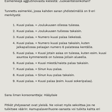
Esimerkkejä agglutinoivasta kielestä: Juoksentelisinkohan?
Tunnettu esimerkki, jossa kahden sanan yhdistelmällä on 9 eri
merkitystä:
Kuusi palaa. = Joulukuusen ollessa tulessa.
Kuusi palaa. = Joulukuusen tullessa takaisin.
Kuusi palaa. = Numero kuusi palaa liekeissä.
Kuusi palaa. = Numero kuusi palaa takaisin, kuten
jalkapallossa pelaajan numero 6 palatessa kentälle.
Kuusi palaa. = Kuusi jotain asiaa on tulessa, kuten esim. kuusi
asuntoa kymmenestä on tulessa jollain alueella.
Kuusi palaa. = Kuusi miestä/naista palaa takaisin.
Kuusi palaa. = Sinun kuu palaa.
Kuusi palaa. = Sinun kuu palaa takaisin.
Kuusi palaa. = Kuusi palaa (esim. kuusi sokeripalaa).
Sana ilman konsonantteja: Hääyöaie
Pitkät yhdyssanat ovat yleisiä. Ne voivat myös sekoittaa jos ne
tulkitsee väärin: Aamupalaverihuone-sanasta voi tulkita kahta eri