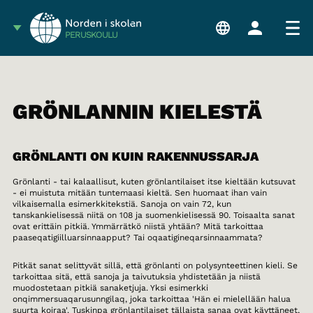
PERUSKOULU
GRÖNLANNIN KIELESTÄ
GRÖNLANTI ON KUIN RAKENNUSSARJA
Grönlanti - tai kalaallisut, kuten grönlantilaiset itse kieltään kutsuvat
- ei muistuta mitään tuntemaasi kieltä. Sen huomaat ihan vain
vilkaisemalla esimerkkitekstiä. Sanoja on vain 72, kun
tanskankielisessä niitä on 108 ja suomenkielisessä 90. Toisaalta sanat
ovat erittäin pitkiä. Ymmärrätkö niistä yhtään? Mitä tarkoittaa
paaseqatigiilluarsinnaapput? Tai oqaatigineqarsinnaammata?
Pitkät sanat selittyvät sillä, että grönlanti on polysynteettinen kieli. Se
tarkoittaa sitä, että sanoja ja taivutuksia yhdistetään ja niistä
muodostetaan pitkiä sanaketjuja. Yksi esimerkki
onqimmersuaqarusunngilaq, joka tarkoittaa 'Hän ei mielellään halua
suurta koiraa'. Tuskinpa grönlantilaiset tällaista sanaa ovat käyttäneet,