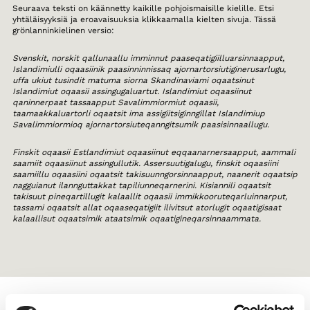
Seuraava teksti on käännetty kaikille pohjoismaisille kielille. Etsi
yhtäläisyyksiä ja eroavaisuuksia klikkaamalla kielten sivuja. Tässä
grönlanninkielinen versio:
Svenskit, norskit qallunaallu imminnut paaseqatigiilluarsinnaapput,
Islandimiulli oqaasiinik paasinninnissaq ajornartorsiutiginerusarlugu,
uffa ukiut tusindit matuma siorna Skandinaviami oqaatsinut
Islandimiut oqaasii assingugaluartut. Islandimiut oqaasiinut
qaninnerpaat tassaapput Savalimmiormiut oqaasii,
taamaakkaluartorli oqaatsit ima assigiitsiginngillat Islandimiup
Savalimmiormioq ajornartorsiuteqanngitsumik paasisinnaallugu.
Finskit oqaasii Estlandimiut oqaasiinut eqqaanarnersaapput, aammali
saamiit oqaasiinut assingullutik. Assersuutigalugu, finskit oqaasiini
saamiillu oqaasiini oqaatsit takisuunngorsinnaapput, naanerit oqaatsip
nagguianut ilannguttakkat tapiliunneqarnerini. Kisiannili oqaatsit
takisuut pineqartillugit kalaallit oqaasii immikkooruteqarluinnarput,
tassami oqaatsit allat oqaaseqatigiit ilivitsut atorlugit oqaatigisaat
kalaallisut oqaatsimik ataatsimik oqaatigineqarsinnaammata.