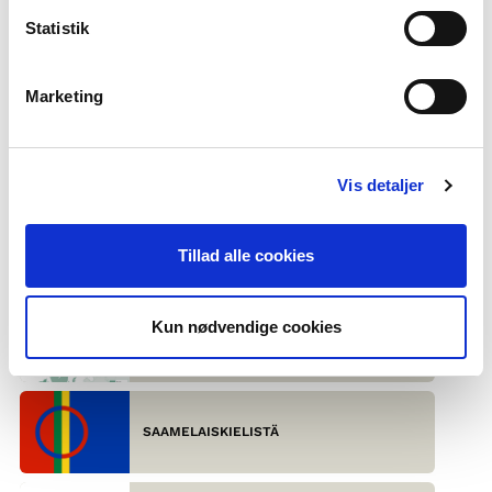
Statistik
GRÖNLANNIN KIELI
Marketing
Puhujien määrä: noin 55 000
Vientisanoja: anorak, igloo ja kajak
Tervehtiminen: inuugujog, kutaa tai haluu
Vis detaljer
Vaikein lause: Taskeqakataqaanga (olen väsynyt kantamaan tätä
reppua)
Tillad alle cookies
VIIMEISIN TIETOKIRJALLINEN TEKSTI
Kun nødvendige cookies
SKANDINAAVISET KIELET - ULKOAPÄIN
SAAMELAISKIELISTÄ