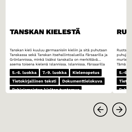
TANSKAN KIELESTÄ
RUO
Tanskan kieli kuuluu germaanisiin kieliin ja sitä puhutaan
Ruotsi o
Tanskassa sekä Tanskan itsehallintoalueilla Färsaarilla ja
puhujalla
Grönlannissa, minkä lisäksi tanskalla on merkittävä
murteese
asema toisena kielenä Islannissa. Islannissa, Färsaarilla
Tämä mur
ja Grönlannissa kaikkien koululaisten on opiskeltava
murteet 
5.-6. luokka
7.-9. luokka
Kielenopetus
5.-6. 
tanskaa vieraana kielenä. Erityisesti Färsaarilla tanskan
ovat esim
asema on vahva ja moni färsaarelaisnuori lukee jopa
Skoonen 
Tietokirjallinen teksti
Dokumenttielokuva
Tietok
mieluummin kirjoja tanskaksi kuin omalla äidinkielellään
äänteest
fäärillä.
vokaaliyh
Pohjoismaisten kielten tuntemus
Pohjoi
(esimerki
(kivi) sija
1-3 oppituntia
1-3 op