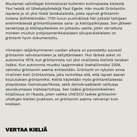
Muutamat valloittajat kiinnostuivat kuitenkin kotimaisesta kielestä.
Yksi heistä oli lähetystyöntekijä Paul Egede. Hän muutti Grönlantiin
lapsena ja oli yksi niistä tanskalaisista, jotka oppivat grönlannin
toisena äidinkielenään. 1700-luvun puolivälissä hän julkaisi taitojaan
ensimmäisessä grönlantilaisessa sana- ja kielioppikirjassa. Sen jälkeen
sanakirjoja ja kielioppiteoksia on julkaistu useita, joten verrattuna
moneen muuhun pohjoisamerikkalaiseen alkuperäiskieleen on
grönlanti hyvin dokumentoitu.
Viimeisen neljänkymmenen vuoden aikana on panostettu suuresti
grönlannin vahvistamiseen ja säilyttämiseen. Yksi tärkeä askel oli
autonomia 1979, kun grönlannista tuli yksi virallisista kielistä tanskan
lisäksi. Kun autonomia muuttui laajemmaksi itsehallinnoksi 2009,
vahvistui grönlannin asema entisestään. Grönlanti on nykyisin ainoa
virallinen kieli Grönlannissa, joka tarkoittaa sitä, että lapset saavat
koulutuksen grönlanniksi. Kieltä käytetään myös grönlantilaisessa
yliopistossa Ilisimatusarfikissa, sekä demokraattisesti valitussa
seurakunnassa Inatsisartutissa. Sen lisäksi grönlanninkielinen
kirjallisuus on rikasta, joten vaikka UNESCO laskee grönlannin
uhattujen kielten joukkoon, on grönlannin asema vahvempi kuin
koskaan.
VERTAA KIELIÄ