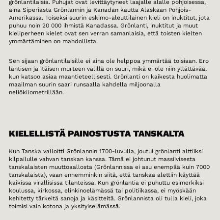
grönlantilaisia. Puhujat ovat levittäytyneet laajalle alalle pohjoisessa,
aina Siperiasta Grönlannin ja Kanadan kautta Alaskaan Pohjois-
Amerikassa. Toiseksi suurin eskimo-aleuttilainen kieli on inuktitut, jota
puhuu noin 20 000 ihmistä Kanadassa. Grönlanti, inuktitut ja muut
kieliperheen kielet ovat sen verran samanlaisia, että toisten kielten
ymmärtäminen on mahdollista.
Sen sijaan grönlantilaisille ei aina ole helppoa ymmärtää toisiaan. Ero
läntisen ja itäisen murteen välillä on suuri, mikä ei ole niin yllättävää,
kun katsoo asiaa maantieteellisesti. Grönlanti on kaikesta huolimatta
maailman suurin saari runsaalla kahdella miljoonalla
neliökilometrillään.
KIELELLISTÄ PAINOSTUSTA TANSKALTA
Kun Tanska valloitti Grönlannin 1700-luvulla, joutui grönlanti alttiiksi
kilpailulle vahvan tanskan kanssa. Tämä ei johtunut massiivisesta
tanskalaisten muuttoaallosta (Grönlannissa ei asu enempää kuin 7000
tanskalaista), vaan ennemminkin siitä, että tanskaa alettiin käyttää
kaikissa virallisissa tilanteissa. Kun grönlantia ei puhuttu esimerkiksi
koulussa, kirkossa, elinkinoelämässä tai politiikassa, ei myöskään
kehitetty tärkeitä sanoja ja käsitteitä. Grönlannista oli tulla kieli, joka
toimisi vain kotona ja yksityiselämässä.