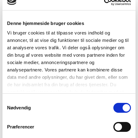
TAGS
5.-6. luokka
7.-9. luokka
Kielenopetus
Denne hjemmeside bruger cookies
Tietokirjallinen teksti
Vi bruger cookies til at tilpasse vores indhold og
Pohjoismaisten kielten tuntemus
1-3 oppituntia
annoncer, til at vise dig funktioner til sociale medier og til
at analysere vores trafik. Vi deler også oplysninger om
din brug af vores website med vores partnere inden for
sociale medier, annonceringspartnere og
analysepartnere. Vores partnere kan kombinere disse
data med andre oplysninger, du har givet dem, eller som
de har indsamlet fra din brug af deres tjenester. Du
samtykker til vores cookies, hvis du fortsætter med at
anvende vores hjemmeside.
Samtykkevalg
Nødvendig
Præferencer