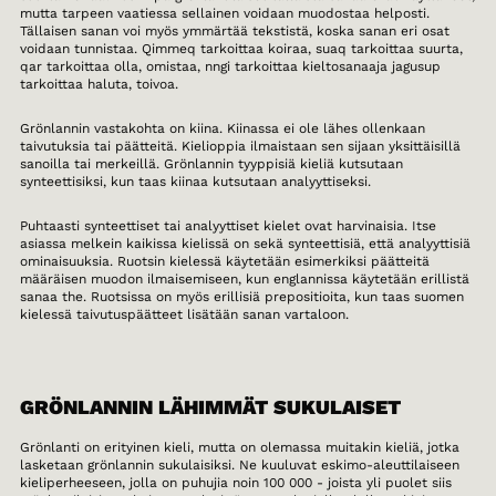
mutta tarpeen vaatiessa sellainen voidaan muodostaa helposti.
Tällaisen sanan voi myös ymmärtää tekstistä, koska sanan eri osat
voidaan tunnistaa. Qimmeq tarkoittaa koiraa, suaq tarkoittaa suurta,
qar tarkoittaa olla, omistaa, nngi tarkoittaa kieltosanaaja jagusup
tarkoittaa haluta, toivoa.
Grönlannin vastakohta on kiina. Kiinassa ei ole lähes ollenkaan
taivutuksia tai päätteitä. Kielioppia ilmaistaan sen sijaan yksittäisillä
sanoilla tai merkeillä. Grönlannin tyyppisiä kieliä kutsutaan
synteettisiksi, kun taas kiinaa kutsutaan analyyttiseksi.
Puhtaasti synteettiset tai analyyttiset kielet ovat harvinaisia. Itse
asiassa melkein kaikissa kielissä on sekä synteettisiä, että analyyttisiä
ominaisuuksia. Ruotsin kielessä käytetään esimerkiksi päätteitä
määräisen muodon ilmaisemiseen, kun englannissa käytetään erillistä
sanaa the. Ruotsissa on myös erillisiä prepositioita, kun taas suomen
kielessä taivutuspäätteet lisätään sanan vartaloon.
GRÖNLANNIN LÄHIMMÄT SUKULAISET
Grönlanti on erityinen kieli, mutta on olemassa muitakin kieliä, jotka
lasketaan grönlannin sukulaisiksi. Ne kuuluvat eskimo-aleuttilaiseen
kieliperheeseen, jolla on puhujia noin 100 000 - joista yli puolet siis