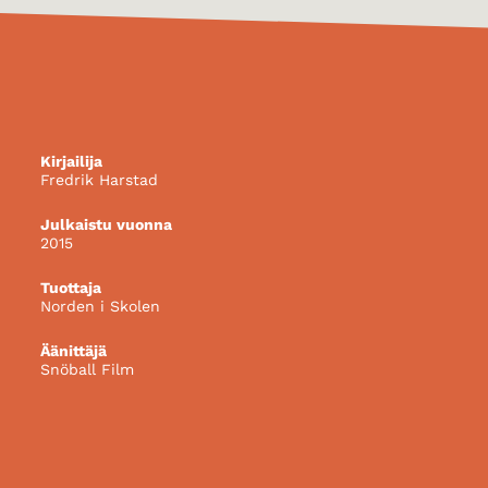
Kirjailija
Fredrik Harstad
Julkaistu vuonna
2015
Tuottaja
Norden i Skolen
Äänittäjä
Snöball Film